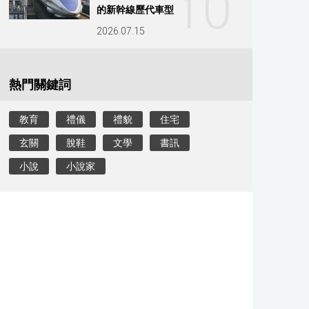
10
的新幹線歷代車型
2026.07.15
熱門關鍵詞
教育
禮儀
禮貌
住宅
玄關
脫鞋
文學
書訊
小說
小說家