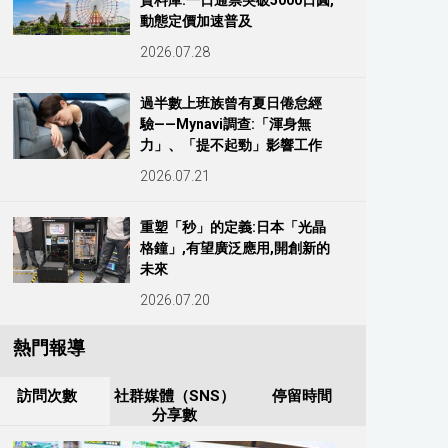
資料庫:一日通票突破5000日圓,
動態定價加速普及
2026.07.28
過半數上班族曾有夏日倦怠經
驗——Mynavi調查:「渾身無
力」、「提不起勁」影響工作
2026.07.21
重塑「秒」的定義:日本「光晶
格鐘」,有望廣泛應用,開創新的
未來
2026.07.20
熱門報導
訪問次數
社群媒體（SNS）
停留時間
分享數