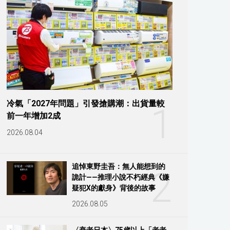
冷氣「2027年問題」引發搶購潮：出貨量較
1
前一年增加2成
2026.08.04
追悼東野圭吾：無人能想到的
2
詭計——推理小說不朽經典《嫌
疑犯X的獻身》背後的故事
2026.08.05
〈衰老日本〉75歲以上「老老