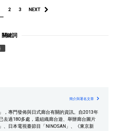
1
2
3
NEXT
關鍵詞
築
簡介與署名文章
，專門發佈與日式廊台有關的資訊。自2013年
已去過180多處，還組織廊台遊、舉辦廊台圖片
」、日本電視臺節目「NINOSAN」、《東京新