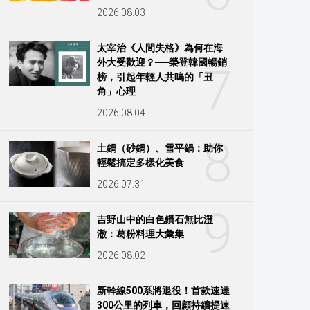
2026.08.03
太宰治《人間失格》為何在海
外大受歡迎？──榮登韓國暢銷
7
榜，引起年輕人共鳴的「丑
角」心理
2026.08.04
8
土鍋（砂鍋）、雪平鍋：助你
輕鬆搞定多樣化美食
2026.07.31
9
吉野山中的白色鑽石無比澄
澈：葛粉料理大彙集
2026.08.02
新幹線500系將退役！首款速達
300公里的列車，回顧持續提速