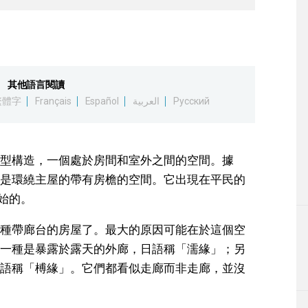
其他語言閱讀
繁體字
Français
Español
العربية
Русский
型構造，一個處於房間和室外之間的空間。據
是環繞主屋的帶有房檐的空間。它出現在平民的
始的。
種帶廊台的房屋了。最大的原因可能在於這個空
一種是暴露於露天的外廊，日語稱「濡緣」；另
語稱「榑緣」。它們都看似走廊而非走廊，並沒