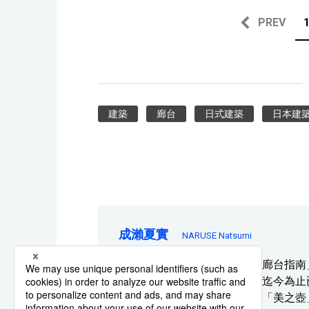
PREV
建築
廊台
日式建築
日本建
成瀨夏實
NARUSE Natsumi
日式廊台愛好者。開設網站「廊台指南」
起走訪日本全國各地的廊台，迄今為止
展等。曾多次被NHK電視節目「美之壺