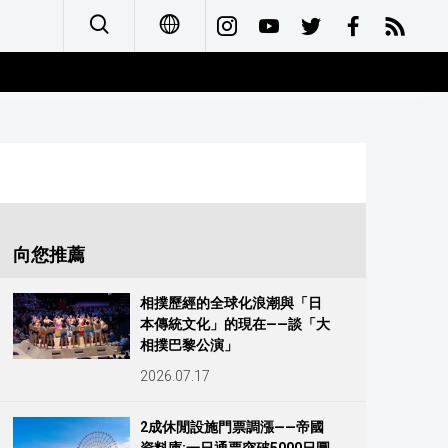
日本語
English
简体字
Français
向您推薦
Español
相撲歷經的全球化浪潮與「日
本傳統文化」的現在——談「大
العربية
相撲巴黎公演」
2026.07.17
Русский
2成休閒設施門票調漲——帝國