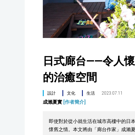
日式廊台——令人
的治癒空間
設計
文化
生活
2023.07.11
成瀨夏實
[作者簡介]
即使對於從小就生活在城市高樓中的日
懷舊之情。本文將由「廊台作家」成瀨