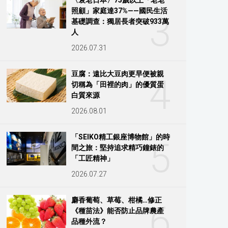
照顧」家庭達37%——國民生活
3
基礎調查：獨居長者突破933萬
人
2026.07.31
豆腐：遠比大豆肉更早便被親
4
切稱為「田裡的肉」的優質蛋
白質來源
2026.08.01
「SEIKO精工銀座博物館」的時
5
間之旅：堅持追求精巧鐘錶的
「工匠精神」
2026.07.27
麝香葡萄、草莓、柑橘…修正
6
《種苗法》能否防止品牌農產
品種外流？