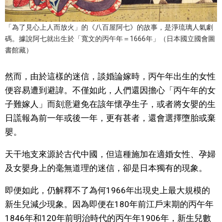
「為了見心上人而放火」的《八百屋阿七》的故事，是淨琉璃人氣劇
碼。據說阿七就出生於「寬文的丙午年＝1666年」（日本國立國會圖
書館藏）
然而，由於這樣的迷信，談婚論嫁時，丙午年出生的女性
便容易遭到避諱。不僅如此，人們還因擔心「丙午年的女
子難嫁人」而刻意避免在該年懷孕生子，或者將女嬰的生
日謊報為前一年或後一年，更有甚者，還會選擇墮胎或棄
嬰。
天干地支來源於古代中國，但這種施加在適婚女性、孕婦
及女嬰身上的毫無道理的迷信，卻是日本獨有的現象。
即便如此，仍解釋不了為何1966年出現史上最大規模的
新生兒減少現象。因為即便在180年前江戶末期的丙午年
1846年和120年前明治時代的丙午年1906年，新生兒數