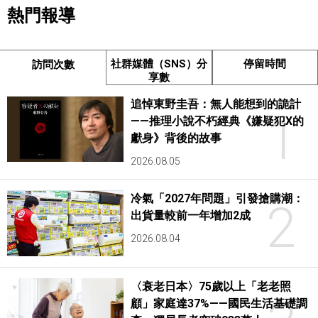
熱門報導
社群媒體（SNS）分
停留時間
訪問次數
享數
追悼東野圭吾：無人能想到的詭計
1
——推理小說不朽經典《嫌疑犯X的
獻身》背後的故事
2026.08.05
冷氣「2027年問題」引發搶購潮：
2
出貨量較前一年增加2成
2026.08.04
〈衰老日本〉75歲以上「老老照
顧」家庭達37%——國民生活基礎調