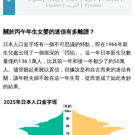
Español
العربية
Русский
文化
科學技術
關於丙午年生女嬰的迷信有多離譜？
日本人口金字塔有一個不可思議的特點，即在1966年新
生活
生兒處出現了一個很深的「凹陷」。這一年日本新生兒數
量僅約136.1萬人，比其前一年和後一年都少了約50萬
運動
人。儘管聽起來難以置信，但據說是和自古而來的迷信有
關，讓年輕夫婦不敢在這一年生育，從而造成了如此奇妙
娛樂
的結果。
教育
工作勞動
家庭