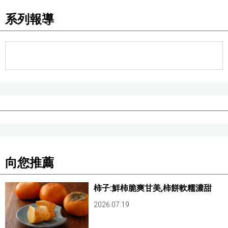
系列報導
向您推薦
柿子:鮮柿脆爽甘美,柿餅軟糯濃甜
2026.07.19