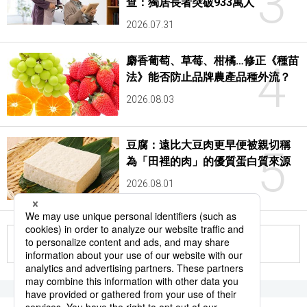
3
查：獨居長者突破933萬人
2026.07.31
麝香葡萄、草莓、柑橘…修正《種苗
4
法》能否防止品牌農產品種外流？
2026.08.03
豆腐：遠比大豆肉更早便被親切稱
5
為「田裡的肉」的優質蛋白質來源
2026.08.01
更多