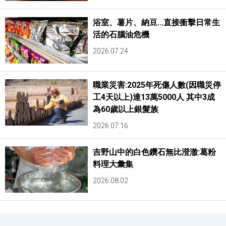
浴室、薯片、納豆...直接衝擊日常生
活的石腦油危機
2026.07.24
職業災害:2025年死傷人數(因職災停
工4天以上)達13萬5000人 其中3成
為60歲以上銀髮族
2026.07.16
吉野山中的白色鑽石無比澄澈:葛粉
料理大彙集
2026.08.02