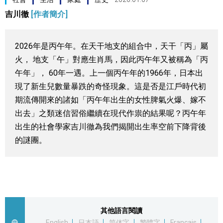
吉川徹
[作者簡介]
視覺日本
臺灣香港
2026年是丙午年。在天干地支的組合中，天干「丙」屬‌
火， ‌地支「午」對應生肖馬，因此丙午年又被稱為「丙
更多
午年」， 60年一遇。上一個丙午年的1966年，日本出
現了新生兒數量暴跌的奇怪現象。這是否是江戶時代初
人物訪談
期流傳開來的諸如「丙午年出生的女性脾氣火爆、嫁不
official SNS
出去」之類迷信習俗繼續在現代作祟的結果呢？丙午年
出生的社會學家吉川徹為我們揭開出生率空前下降背後
日本入門
的謎團。
政治外交
社會
其他語言閱讀
財經
English
日本語
简体字
繁體字
Français