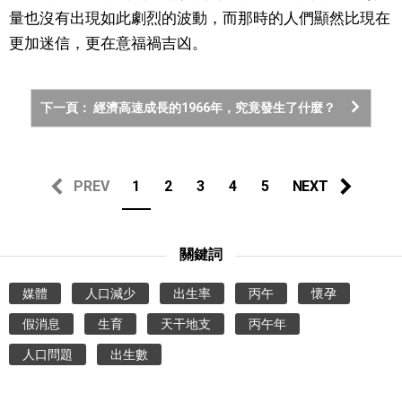
量也沒有出現如此劇烈的波動，而那時的人們顯然比現在
更加迷信，更在意福禍吉凶。
下一頁： 經濟高速成長的1966年，究竟發生了什麼？
PREV
1
2
3
4
5
NEXT
關鍵詞
媒體
人口減少
出生率
丙午
懷孕
假消息
生育
天干地支
丙午年
人口問題
出生數