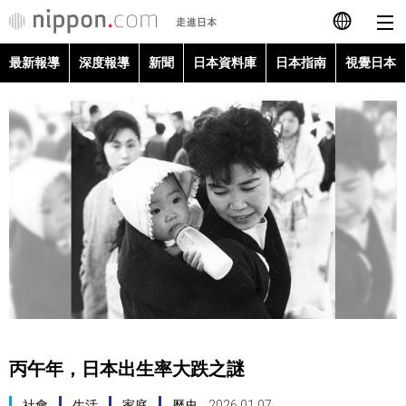
最新報導
深度報導
新聞
日本資料庫
日本指南
視覺日本
日本語
English
简体字
最新報導
Français
深度報導
Español
新聞
العربية
日本資料庫
Русский
丙午年，日本出生率大跌之謎
日本指南
社會
生活
家庭
歷史
2026.01.07