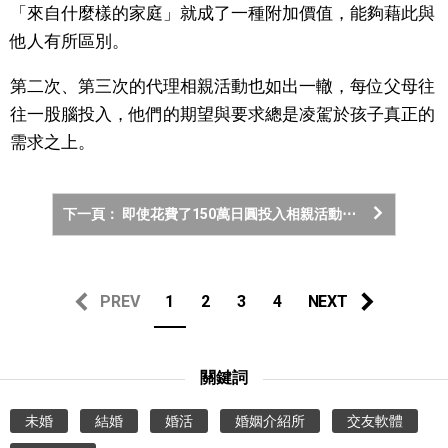
「來自什麼樣的家庭」就成了一種附加價值，能夠藉此與
他人有所區別。
第二次、第三次的代理相親活動也如出一轍，每位父母往
往一股腦投入，他們的期望與要求總是凌駕於孩子真正的
需求之上。
下一頁： 即使花費了150萬日圓投入相親活動⋯
PREV
1
2
3
4
NEXT
關鍵詞
未婚
結婚
婚活
婚姻介紹所
交友軟體