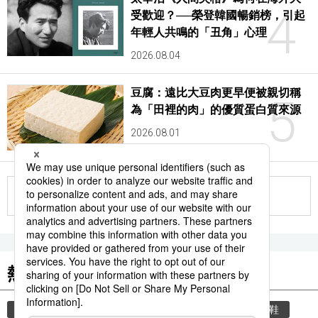
4
受歡迎？──榮登韓國暢銷榜，引起
年輕人共鳴的「丑角」心理
2026.08.04
豆腐：遠比大豆肉更早便被親切稱
5
為「田裡的肉」的優質蛋白質來源
2026.08.01
更多
熱門關鍵詞
教育
禮儀
住宅
玄關
禮貌
脫鞋