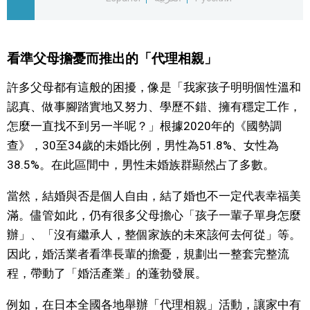
文化
看準父母擔憂而推出的「代理相親」
科學技術
許多父母都有這般的困擾，像是「我家孩子明明個性溫和
生活
認真、做事腳踏實地又努力、學歷不錯、擁有穩定工作，
怎麼一直找不到另一半呢？」根據2020年的《國勢調
運動
查》，30至34歲的未婚比例，男性為51.8%、女性為
38.5%。在此區間中，男性未婚族群顯然占了多數。
娛樂
當然，結婚與否是個人自由，結了婚也不一定代表幸福美
滿。儘管如此，仍有很多父母擔心「孩子一輩子單身怎麼
教育
辦」、「沒有繼承人，整個家族的未來該何去何從」等。
因此，婚活業者看準長輩的擔憂，規劃出一整套完整流
工作勞動
程，帶動了「婚活產業」的蓬勃發展。
家庭
例如，在日本全國各地舉辦「代理相親」活動，讓家中有