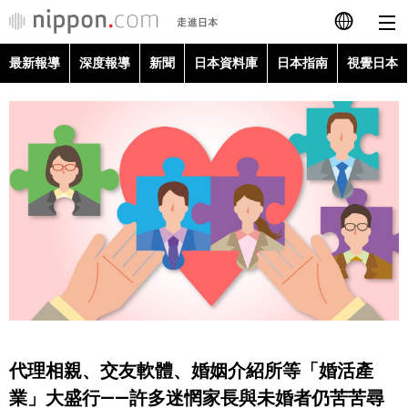
最新報導
深度報導
新聞
日本資料庫
日本指南
視覺日本
日本語
English
简体字
最新報導
Français
深度報導
Español
新聞
العربية
日本資料庫
Русский
代理相親、交友軟體、婚姻介紹所等「婚活產
日本指南
業」大盛行——許多迷惘家長與未婚者仍苦苦尋