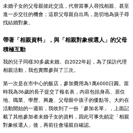
未婚子女的父母親彼此交流，代替當事人尋找相親、甚至
醫療健康
進一步交往的機會；這群父母親自出馬，急切地為孩子尋
找結婚對象。
語言
帶著「相親資料」，與「相親對象候選人」的父母
東京
積極互動
我的兒子同樣30多歲未婚。自2022年起，為了採訪代理
編輯部通知
相親活動，我也實際參與了三次。
第一次是在市中心的飯店，參加費用為1萬6000日圓。當
時我為36歲的長子提交了報名表，內容包括身高、居住
地、職業、學歷、興趣、父母眼中孩子的優點等。大約在
活動開始的一週前，我收到了一份「參加名單」，上面記
載了其他參加者未婚子女的資料，因此可事先鎖定「相親
對象候選人」後，再前往會場親自確認。