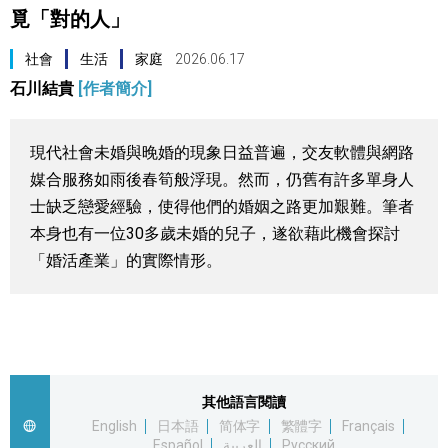
覓「對的人」
視覺日本
社會
生活
家庭
2026.06.17
臺灣香港
石川結貴
[作者簡介]
更多
現代社會未婚與晚婚的現象日益普遍，交友軟體與網路
媒合服務如雨後春筍般浮現。然而，仍舊有許多單身人
人物訪談
official SNS
士缺乏戀愛經驗，使得他們的婚姻之路更加艱難。筆者
本身也有一位30多歲未婚的兒子，遂欲藉此機會探討
日本入門
「婚活產業」的實際情形。
政治外交
社會
其他語言閱讀
English
日本語
简体字
繁體字
Français
財經
Español
العربية
Русский