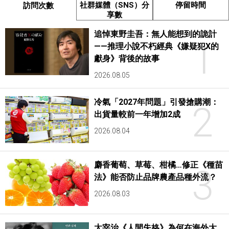
社群媒體（SNS）分
停留時間
訪問次數
享數
追悼東野圭吾：無人能想到的詭計
1
——推理小說不朽經典《嫌疑犯X的
獻身》背後的故事
2026.08.05
冷氣「2027年問題」引發搶購潮：
2
出貨量較前一年增加2成
2026.08.04
麝香葡萄、草莓、柑橘…修正《種苗
3
法》能否防止品牌農產品種外流？
2026.08.03
太宰治《人間失格》為何在海外大