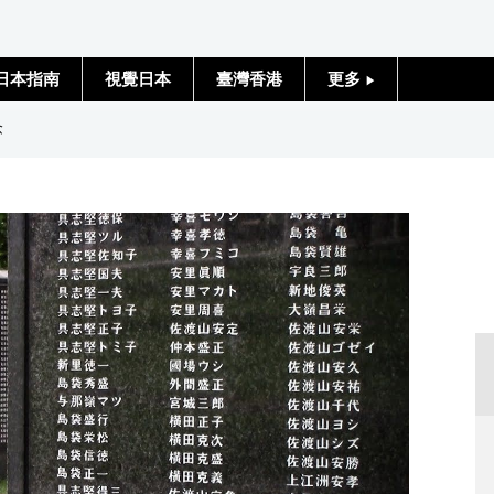
日本指南
視覺日本
臺灣香港
更多
人物訪談
念
日本入門
政治外交
社會
財經
文化
科學技術