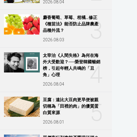
2026.08.04
麝香葡萄、草莓、柑橘…修正
3
《種苗法》能否防止品牌農產
品種外流？
2026.08.03
太宰治《人間失格》為何在海
外大受歡迎？──榮登韓國暢銷
4
榜，引起年輕人共鳴的「丑
角」心理
2026.08.04
豆腐：遠比大豆肉更早便被親
5
切稱為「田裡的肉」的優質蛋
白質來源
2026.08.01