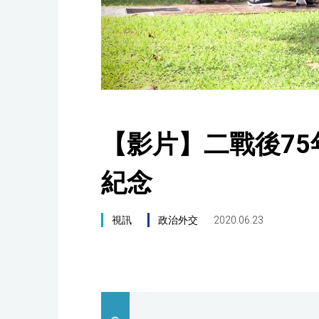
【影片】二戰後75
紀念
視訊
政治外交
2020.06.23