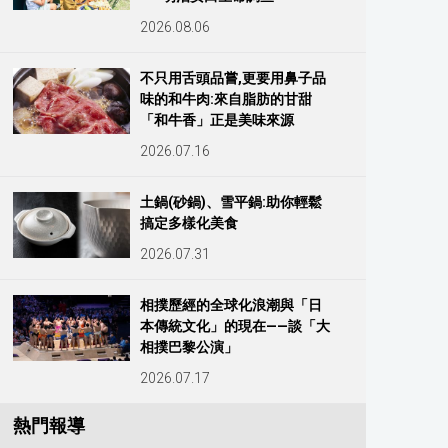
2026.08.06
不只用舌頭品嘗,更要用鼻子品
味的和牛肉:來自脂肪的甘甜
「和牛香」正是美味來源
2026.07.16
土鍋(砂鍋)、雪平鍋:助你輕鬆
搞定多樣化美食
2026.07.31
相撲歷經的全球化浪潮與「日
本傳統文化」的現在——談「大
相撲巴黎公演」
2026.07.17
熱門報導