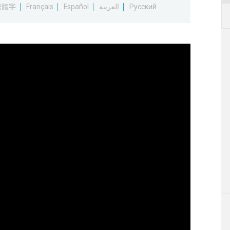
繁體字
Français
Español
العربية
Русский