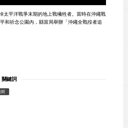
追悼太平洋戰爭末期的地上戰犧牲者。當時在沖繩戰
平和祈念公園內，縣當局舉辦「沖繩全戰歿者追
關鍵詞
新聞