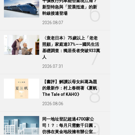
平價夜行列車能否重現江湖？
6
新型特急與「翌晨抵達」的新
幹線接連登場
2026.08.07
〈衰老日本〉75歲以上「老老
照顧」家庭達37%——國民生活
7
基礎調查：獨居長者突破933萬
人
2026.07.31
【書評】解讀以母女糾葛為題
8
的最新作：村上春樹著《夏帆
The Tale of KAHO》
2026.08.06
同一地址登記超過4700家公
9
司！？：每月只需數千日圓，
彷彿在黃金地段擁有辦公室…