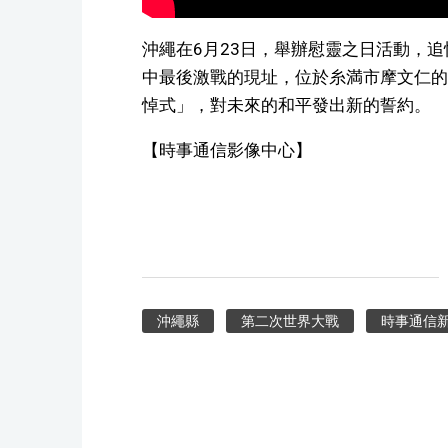
沖繩在6月23日，舉辦慰靈之日活動，
中最後激戰的現址，位於糸満市摩文仁的
悼式」，對未來的和平發出新的誓約。
【時事通信影像中心】
沖繩縣
第二次世界大戰
時事通信