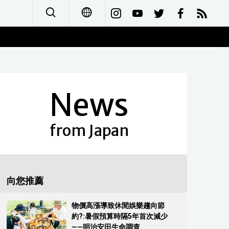
日本語
English
News
简体字
Français
from Japan
Español
العربية
向您推薦
Русский
物價高漲導致休閒娛樂趨向節
約?:暑假預算時隔5年首次減少
——明治安田生命調查