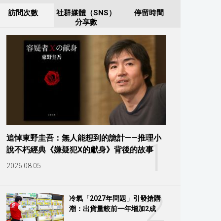
訪問次數
社群媒體（SNS）
停留時間
分享數
追悼東野圭吾：無人能想到的詭計——推理小
1
說不朽經典《嫌疑犯X的獻身》背後的故事
2026.08.05
2
冷氣「2027年問題」引發搶購
潮：出貨量較前一年增加2成