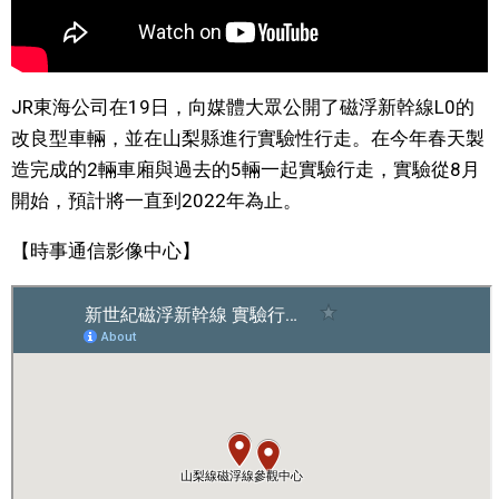
文化
科學技術
JR東海公司在19日，向媒體大眾公開了磁浮新幹線L0的
改良型車輛，並在山梨縣進行實驗性行走。在今年春天製
生活
造完成的2輛車廂與過去的5輛一起實驗行走，實驗從8月
開始，預計將一直到2022年為止。
運動
【時事通信影像中心】
娛樂
教育
工作勞動
家庭