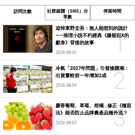
社群媒體（SNS）分
停留時間
訪問次數
享數
追悼東野圭吾：無人能想到的詭計
1
——推理小說不朽經典《嫌疑犯X的
獻身》背後的故事
2026.08.05
冷氣「2027年問題」引發搶購潮：
2
出貨量較前一年增加2成
2026.08.04
麝香葡萄、草莓、柑橘…修正《種苗
3
法》能否防止品牌農產品種外流？
2026.08.03