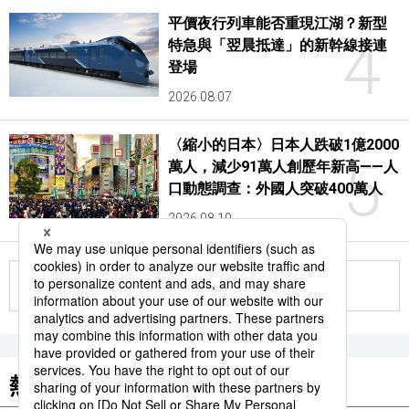
平價夜行列車能否重現江湖？新型
4
特急與「翌晨抵達」的新幹線接連
登場
2026.08.07
〈縮小的日本〉日本人跌破1億2000
5
萬人，減少91萬人創歷年新高——人
口動態調查：外國人突破400萬人
2026.08.10
更多
熱門關鍵詞