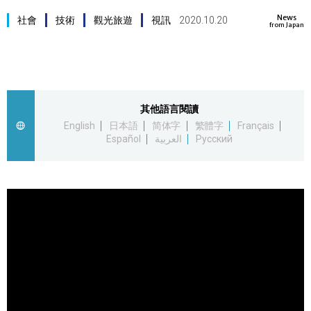
News
視覺日本
社會
技術
觀光旅遊
視訊
2020.10.20
from Japan
臺灣香港
更多
其他語言閱讀
English
日本語
简体字
繁體字
Français
人物訪談
Español
العربية
Русский
official SNS
日本入門
政治外交
社會
財經