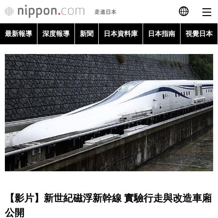
最新報導
深度報導
新聞
日本資料庫
日本指南
視覺日本
日本語
English
简体字
最新報導
Français
深度報導
Español
新聞
العربية
日本資料庫
Русский
【影片】新世紀磁浮新幹線 實驗行走與改造車廂
日本指南
公開