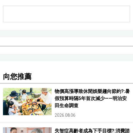
向您推薦
物價高漲導致休閒娛樂趨向節約?:暑
假預算時隔5年首次減少——明治安
田生命調查
2026.08.06
失智症高齡者成為下手目標?:消費諮