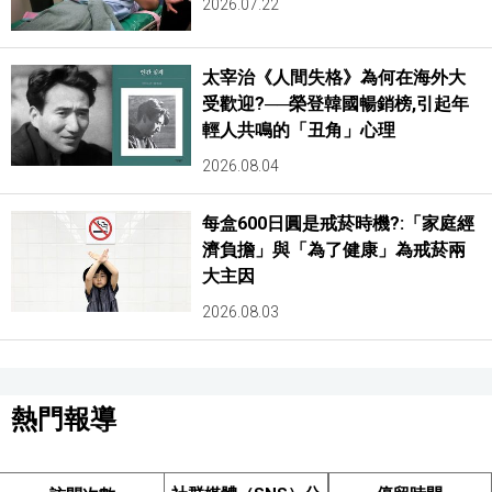
2026.07.22
太宰治《人間失格》為何在海外大
受歡迎?──榮登韓國暢銷榜,引起年
輕人共鳴的「丑角」心理
2026.08.04
每盒600日圓是戒菸時機?:「家庭經
濟負擔」與「為了健康」為戒菸兩
大主因
2026.08.03
熱門報導