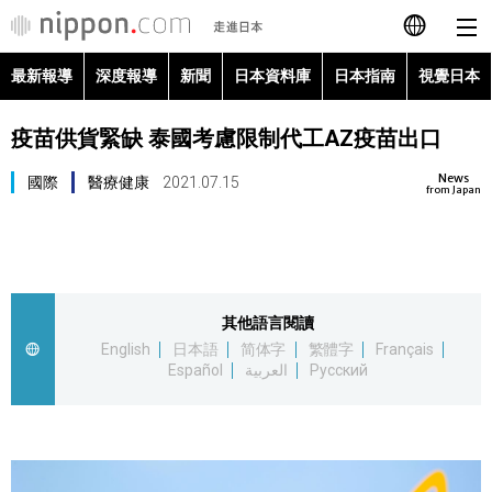
最新報導
深度報導
新聞
日本資料庫
日本指南
視覺日本
日本語
疫苗供貨緊缺 泰國考慮限制代工AZ疫苗出口
English
News
國際
醫療健康
2021.07.15
简体字
from Japan
最新報導
Français
深度報導
Español
其他語言閱讀
新聞
English
日本語
简体字
繁體字
Français
العربية
Español
العربية
Русский
日本資料庫
Русский
日本指南