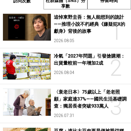
社群媒體（SNS）分
停留時間
訪問次數
享數
追悼東野圭吾：無人能想到的詭計
1
——推理小說不朽經典《嫌疑犯X的
獻身》背後的故事
2026.08.05
冷氣「2027年問題」引發搶購潮：
2
出貨量較前一年增加2成
2026.08.04
〈衰老日本〉75歲以上「老老照
3
顧」家庭達37%——國民生活基礎調
查：獨居長者突破933萬人
2026.07.31
豆腐：遠比大豆肉更早便被親切稱