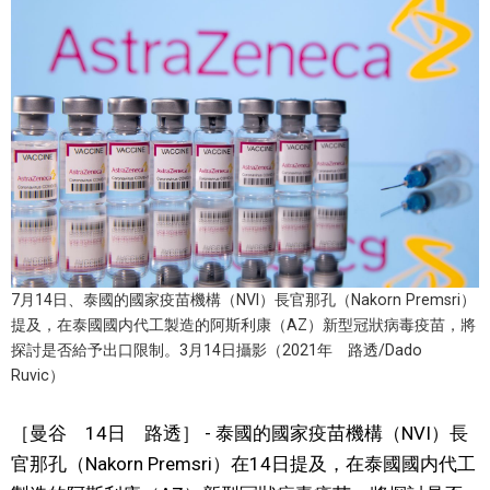
視覺日本
臺灣香港
更多
人物訪談
official SNS
日本入門
7月14日、泰國的國家疫苗機構（NVI）長官那孔（Nakorn Premsri）
提及，在泰國國内代工製造的阿斯利康（AZ）新型冠狀病毒疫苗，將
政治外交
探討是否給予出口限制。3月14日攝影（2021年 路透/Dado
Ruvic）
社會
［曼谷 14日 路透］ - 泰國的國家疫苗機構（NVI）長
官那孔（Nakorn Premsri）在14日提及，在泰國國内代工
財經