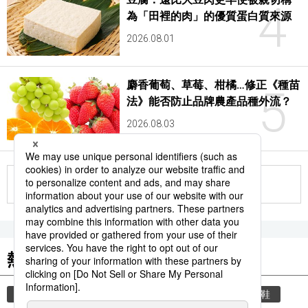
4
為「田裡的肉」的優質蛋白質來源
2026.08.01
麝香葡萄、草莓、柑橘…修正《種苗
5
法》能否防止品牌農產品種外流？
2026.08.03
更多
熱門關鍵詞
教育
住宅
禮儀
禮貌
玄關
脫鞋