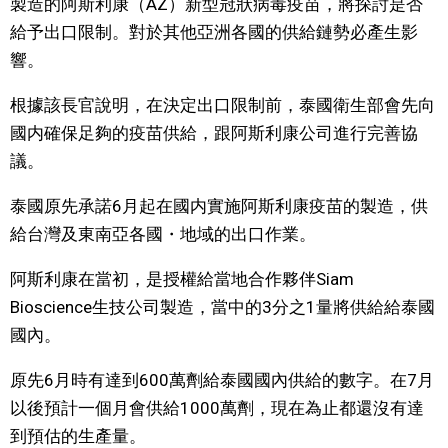
製造的阿斯利康（AZ）新型冠狀病毒疫苗，將探討是否
給予出口限制。對於其他亞洲各國的供給鏈勢必產生影
文化
響。
科學技術
根據該長官說明，在決定出口限制前，泰國衛生部會先向
國内確保足夠的疫苗供給，跟阿斯利康公司進行完善協
生活
議。
泰國原先承諾6月起在國内實施阿斯利康疫苗的製造，供
運動
給台灣及東南亞各國・地域的出口作業。
娛樂
阿斯利康在當初，是授權給當地合作夥伴Siam
Bioscience生技公司製造，當中的3分之1量將供給給泰國
教育
國內。
工作勞動
原先6月時有達到600萬劑給泰國國內供給的數字。在7月
以後預計一個月會供給1000萬劑，現在為止都還沒有達
家庭
到預估的生產量。