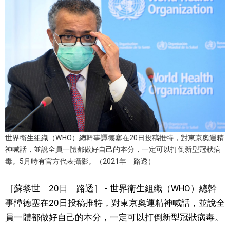
視覺日本
臺灣香港
更多
人物訪談
official SNS
日本入門
世界衛生組織（WHO）總幹事譚德塞在20日投稿推特，對東京奧運精
神喊話，並說全員一體都做好自己的本分，一定可以打倒新型冠狀病
政治外交
毒。5月時有官方代表攝影。（2021年 路透）
［蘇黎世 20日 路透］ - 世界衛生組織（WHO）總幹
社會
事譚德塞在20日投稿推特，對東京奧運精神喊話，並說全
員一體都做好自己的本分，一定可以打倒新型冠狀病毒。
財經