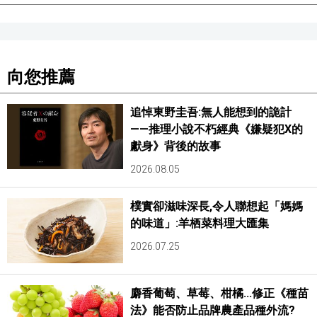
向您推薦
追悼東野圭吾:無人能想到的詭計
——推理小說不朽經典《嫌疑犯X的
獻身》背後的故事
2026.08.05
樸實卻滋味深長,令人聯想起「媽媽
的味道」:羊栖菜料理大匯集
2026.07.25
麝香葡萄、草莓、柑橘...修正《種苗
法》能否防止品牌農產品種外流?