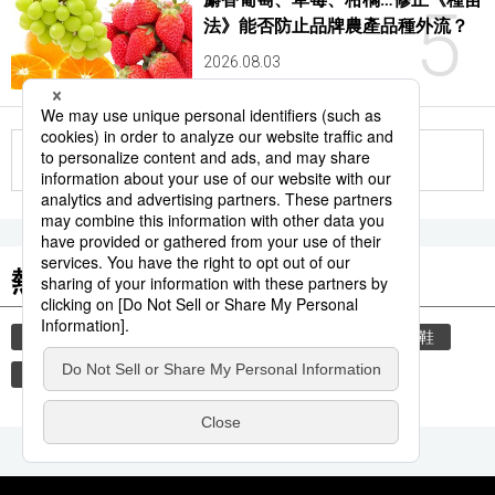
5
法》能否防止品牌農產品種外流？
2026.08.03
更多
熱門關鍵詞
教育
禮儀
禮貌
住宅
玄關
脫鞋
品牌
國際
時事通信新聞
中國