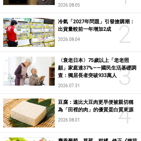
2026.08.05
冷氣「2027年問題」引發搶購潮：
2
出貨量較前一年增加2成
2026.08.04
〈衰老日本〉75歲以上「老老照
3
顧」家庭達37%——國民生活基礎調
查：獨居長者突破933萬人
2026.07.31
豆腐：遠比大豆肉更早便被親切稱
4
為「田裡的肉」的優質蛋白質來源
2026.08.01
麝香葡萄、草莓、柑橘…修正《種苗