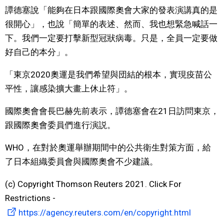
譚德塞說「能夠在日本跟國際奧會大家的發表演講真的是
文化
很開心」，也說「簡單的表述、然而、我也想緊急喊話一
下。我們一定要打擊新型冠狀病毒。只是，全員一定要做
科學技術
好自己的本分」。
「東京2020奧運是我們希望與団結的根本，實現疫苗公
生活
平性，讓感染擴大畫上休止符」。
運動
國際奧會會長巴赫先前表示，譚德塞會在21日訪問東京，
跟國際奧會委員們進行演説。
娛樂
WHO，在對於奧運舉辦期間中的公共衛生對策方面，給
教育
了日本組織委員會與國際奧會不少建議。
(c) Copyright Thomson Reuters 2021. Click For
工作勞動
Restrictions -
https://agency.reuters.com/en/copyright.html
家庭