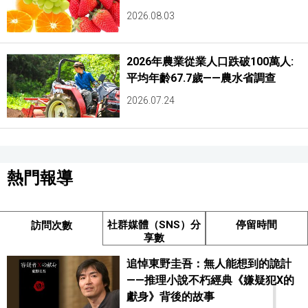
2026.08.03
2026年農業從業人口跌破100萬人:
平均年齡67.7歲——農水省調查
2026.07.24
熱門報導
社群媒體（SNS）分
停留時間
訪問次數
享數
追悼東野圭吾：無人能想到的詭計
1
——推理小說不朽經典《嫌疑犯X的
獻身》背後的故事