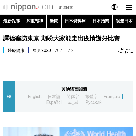
最新報導
深度報導
新聞
日本資料庫
日本指南
視覺日本
日本語
譚德塞訪東京 期盼大家能走出疫情辦好比賽
English
News
醫療健康
東京2020
2021.07.21
简体字
from Japan
最新報導
Français
深度報導
Español
其他語言閱讀
新聞
English
日本語
简体字
繁體字
Français
العربية
Español
العربية
Русский
日本資料庫
Русский
日本指南