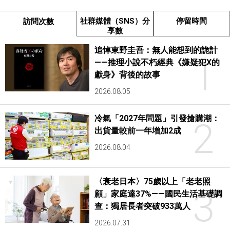
社群媒體（SNS）分
停留時間
訪問次數
享數
追悼東野圭吾：無人能想到的詭計
1
——推理小說不朽經典《嫌疑犯X的
獻身》背後的故事
2026.08.05
冷氣「2027年問題」引發搶購潮：
2
出貨量較前一年增加2成
2026.08.04
〈衰老日本〉75歲以上「老老照
3
顧」家庭達37%——國民生活基礎調
查：獨居長者突破933萬人
2026.07.31