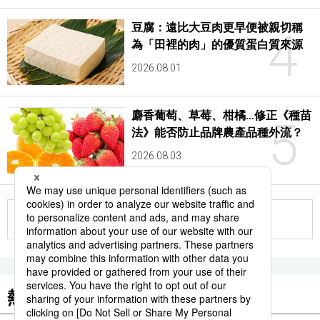
豆腐：遠比大豆肉更早便被親切稱
4
為「田裡的肉」的優質蛋白質來源
2026.08.01
麝香葡萄、草莓、柑橘…修正《種苗
5
法》能否防止品牌農產品種外流？
2026.08.03
更多
熱門關鍵詞