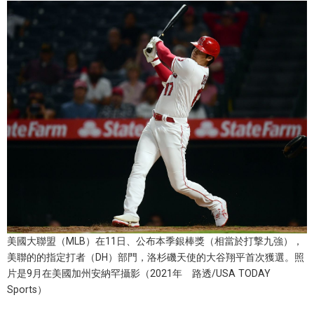
視覺日本
臺灣香港
更多
人物訪談
official SNS
日本入門
政治外交
美國大聯盟（MLB）在11日、公布本季銀棒獎（相當於打撃九強），
美聯的的指定打者（DH）部門，洛杉磯天使的大谷翔平首次獲選。照
社會
片是9月在美國加州安納罕攝影（2021年 路透/USA TODAY
Sports）
財經