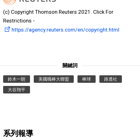
(c) Copyright Thomson Reuters 2021. Click For
醫療健康
Restrictions -
https://agency.reuters.com/en/copyright.html
語言
東京
關鍵詞
編輯部通知
鈴木一朗
美國職棒大聯盟
棒球
路透社
大谷翔平
系列報導