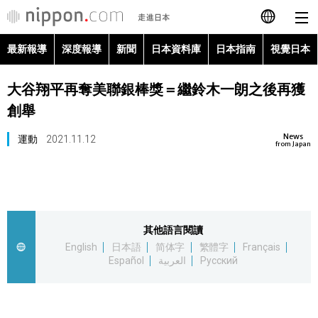
最新報導
深度報導
新聞
日本資料庫
日本指南
視覺日本
日本語
大谷翔平再奪美聯銀棒獎＝繼鈴木一朗之後再獲
English
創舉
简体字
最新報導
News
運動
2021.11.12
from Japan
Français
深度報導
Español
新聞
其他語言閱讀
العربية
English
日本語
简体字
繁體字
Français
日本資料庫
Español
العربية
Русский
Русский
日本指南