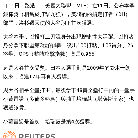
［11日 路透］ - 美國大聯盟（MLB）在11日、公布本季
文化
銀棒獎（相當於打撃九強），美聯的的指定打者（DH）
部門，洛杉磯天使的大谷翔平首次獲選。
科學技術
大谷本季，以投打二刀流身分出現歷史性大活躍。以打者
身分拿下聯盟第3位的4轟，繳出100打點、103得分、26
生活
盜壘、OPS（整體攻擊指數）高居0.965。
運動
這是大谷首次受獎。日本人選手則是2009年的鈴木一朗
以來，睽違12年再有人獲獎。
娛樂
與大谷相爭全壘打王，最後拿下48轟全壘打王的的一壘手
小葛雷諾（多倫多藍鳥）與捕手培瑞茲（堪薩斯皇家）也
教育
獲選該賞。
工作勞動
小葛雷諾是首次、培瑞茲是第4次獲獎。
家庭