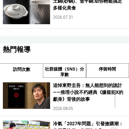
土鍋(砂鍋)、雪平鍋:助你輕鬆搞定
多樣化美食
2026.07.31
熱門報導
社群媒體（SNS）分
停留時間
訪問次數
享數
追悼東野圭吾：無人能想到的詭計
1
——推理小說不朽經典《嫌疑犯X的
獻身》背後的故事
2026.08.05
冷氣「2027年問題」引發搶購潮：