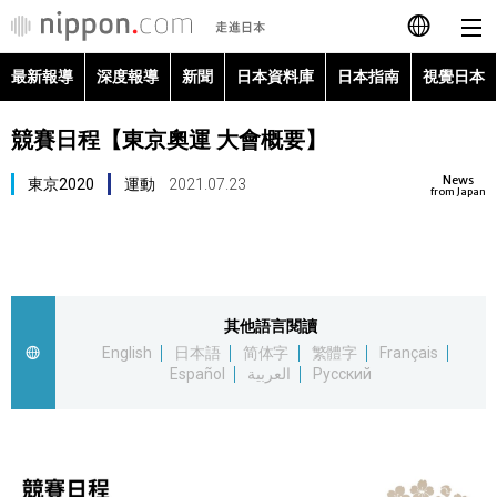
最新報導
深度報導
新聞
日本資料庫
日本指南
視覺日本
日本語
競賽日程【東京奧運 大會概要】
English
News
東京2020
運動
2021.07.23
简体字
from Japan
最新報導
Français
深度報導
Español
其他語言閱讀
新聞
English
日本語
简体字
繁體字
Français
العربية
Español
العربية
Русский
日本資料庫
Русский
日本指南