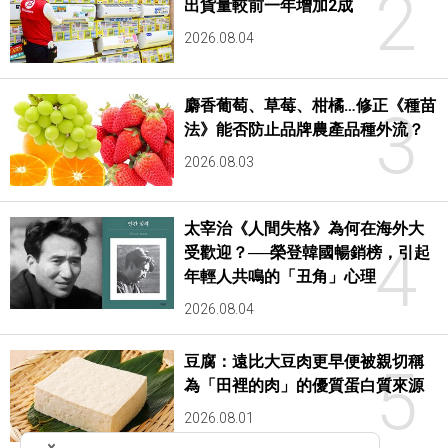
2
出貨量較前一年增加2成
2026.08.04
麝香葡萄、草莓、柑橘…修正《種苗
3
法》能否防止品牌農產品種外流？
2026.08.03
太宰治《人間失格》為何在海外大
4
受歡迎？──榮登韓國暢銷榜，引起
年輕人共鳴的「丑角」心理
2026.08.04
豆腐：遠比大豆肉更早便被親切稱
5
為「田裡的肉」的優質蛋白質來源
2026.08.01