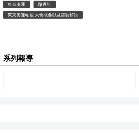
東京奧運
路透社
醫療健康
東京奧運帕運 大會概要以及競賽解說
語言
東京
系列報導
編輯部通知