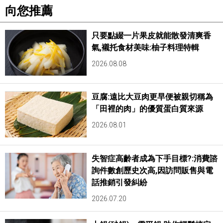
向您推薦
只要點綴一片果皮就能散發清爽香
氣,襯托食材美味:柚子料理特輯
2026.08.08
豆腐:遠比大豆肉更早便被親切稱為
「田裡的肉」的優質蛋白質來源
2026.08.01
失智症高齡者成為下手目標?:消費諮
詢件數創歷史次高,因訪問販售與電
話推銷引發糾紛
2026.07.20