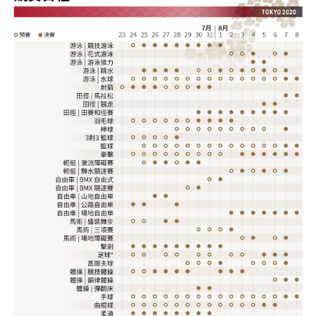
視覺日本
臺灣香港
更多
人物訪談
official SNS
日本入門
政治外交
社會
財經