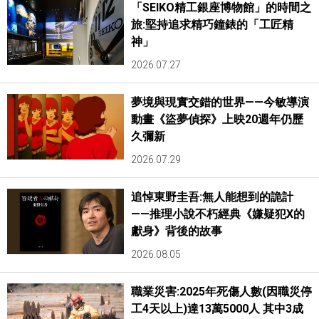
「SEIKO精工銀座博物館」的時間之
旅:堅持追求精巧鐘錶的「工匠精
神」
2026.07.27
夢境與現實交錯的世界——今敏導演
動畫《盜夢偵探》上映20週年仍歷
久彌新
2026.07.29
追悼東野圭吾:無人能想到的詭計
——推理小說不朽經典《嫌疑犯X的
獻身》背後的故事
2026.08.05
職業災害:2025年死傷人數(因職災停
工4天以上)達13萬5000人 其中3成