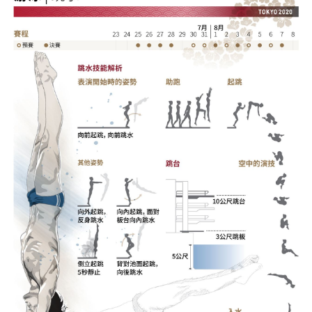
視覺日本
臺灣香港
更多
人物訪談
official SNS
日本入門
政治外交
社會
財經