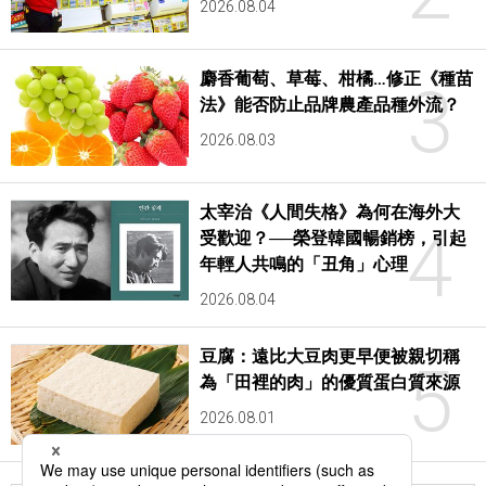
2026.08.04
麝香葡萄、草莓、柑橘…修正《種苗
3
法》能否防止品牌農產品種外流？
2026.08.03
太宰治《人間失格》為何在海外大
4
受歡迎？──榮登韓國暢銷榜，引起
年輕人共鳴的「丑角」心理
2026.08.04
豆腐：遠比大豆肉更早便被親切稱
5
為「田裡的肉」的優質蛋白質來源
2026.08.01