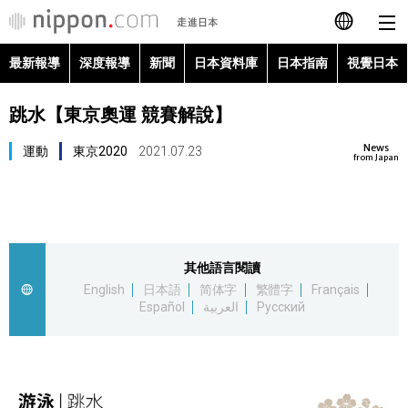
最新報導
深度報導
新聞
日本資料庫
日本指南
視覺日本
日本語
跳水【東京奧運 競賽解說】
English
News
運動
東京2020
2021.07.23
简体字
from Japan
最新報導
Français
深度報導
Español
其他語言閱讀
新聞
English
日本語
简体字
繁體字
Français
العربية
Español
العربية
Русский
日本資料庫
Русский
日本指南