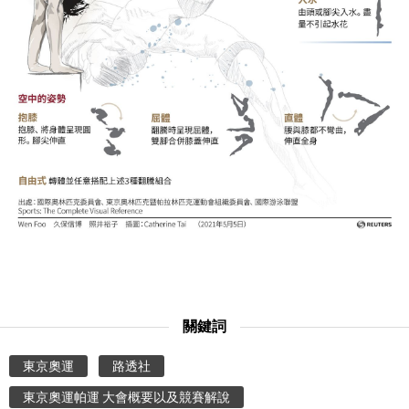
文化
科學技術
生活
運動
娛樂
教育
關鍵詞
工作勞動
東京奧運
路透社
家庭
東京奧運帕運 大會概要以及競賽解說