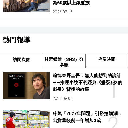
為60歲以上銀髮族
2026.07.16
熱門報導
社群媒體（SNS）分
停留時間
訪問次數
享數
追悼東野圭吾：無人能想到的詭計
1
——推理小說不朽經典《嫌疑犯X的
獻身》背後的故事
2026.08.05
冷氣「2027年問題」引發搶購潮：
2
出貨量較前一年增加2成