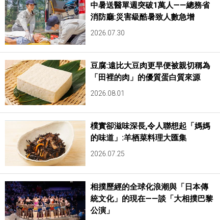
中暑送醫單週突破1萬人——總務省
消防廳:災害級酷暑致人數急增
2026.07.30
豆腐:遠比大豆肉更早便被親切稱為
「田裡的肉」的優質蛋白質來源
2026.08.01
樸實卻滋味深長,令人聯想起「媽媽
的味道」:羊栖菜料理大匯集
2026.07.25
相撲歷經的全球化浪潮與「日本傳
統文化」的現在——談「大相撲巴黎
公演」