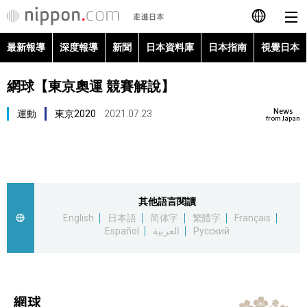
最新報導
深度報導
新聞
日本資料庫
日本指南
視覺日本
日本語
網球【東京奧運 競賽解說】
English
News
運動
東京2020
2021.07.23
简体字
from Japan
最新報導
Français
深度報導
Español
其他語言閱讀
新聞
English
日本語
简体字
繁體字
Français
العربية
Español
العربية
Русский
日本資料庫
Русский
日本指南