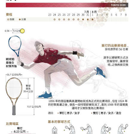
視覺日本
臺灣香港
更多
人物訪談
official SNS
日本入門
政治外交
社會
財經