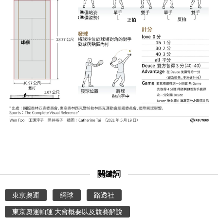
文化
科學技術
生活
運動
娛樂
教育
關鍵詞
工作勞動
東京奧運
網球
路透社
家庭
東京奧運帕運 大會概要以及競賽解說