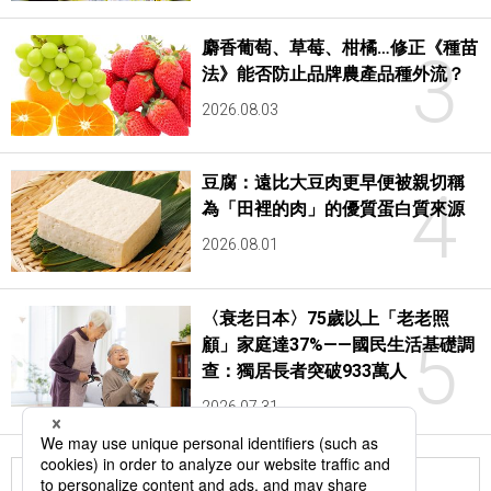
麝香葡萄、草莓、柑橘…修正《種苗
3
法》能否防止品牌農產品種外流？
2026.08.03
豆腐：遠比大豆肉更早便被親切稱
4
為「田裡的肉」的優質蛋白質來源
2026.08.01
〈衰老日本〉75歲以上「老老照
5
顧」家庭達37%——國民生活基礎調
查：獨居長者突破933萬人
2026.07.31
更多