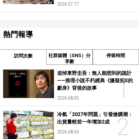
2026.07.17
熱門報導
社群媒體（SNS）分
停留時間
訪問次數
享數
追悼東野圭吾：無人能想到的詭計
1
——推理小說不朽經典《嫌疑犯X的
獻身》背後的故事
2026.08.05
冷氣「2027年問題」引發搶購潮：
2
出貨量較前一年增加2成
2026.08.04