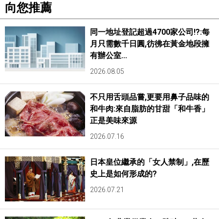
向您推薦
同一地址登記超過4700家公司!?:每
月只需數千日圓,彷彿在黃金地段擁
有辦公室...
2026.08.05
不只用舌頭品嘗,更要用鼻子品味的
和牛肉:來自脂肪的甘甜「和牛香」
正是美味來源
2026.07.16
日本皇位繼承的「女人禁制」,在歷
史上是如何形成的?
2026.07.21