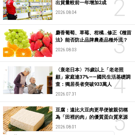
2
出貨量較前一年增加2成
2026.08.04
麝香葡萄、草莓、柑橘…修正《種苗
3
法》能否防止品牌農產品種外流？
2026.08.03
〈衰老日本〉75歲以上「老老照
4
顧」家庭達37%——國民生活基礎調
查：獨居長者突破933萬人
2026.07.31
豆腐：遠比大豆肉更早便被親切稱
5
為「田裡的肉」的優質蛋白質來源
2026.08.01