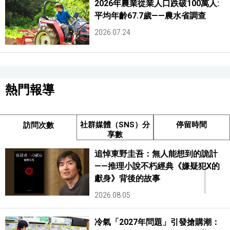
2026年農業從業人口跌破100萬人:
平均年齡67.7歲——農水省調查
2026.07.24
熱門報導
社群媒體（SNS）分
停留時間
訪問次數
享數
追悼東野圭吾：無人能想到的詭計
1
——推理小說不朽經典《嫌疑犯X的
獻身》背後的故事
2026.08.05
冷氣「2027年問題」引發搶購潮：