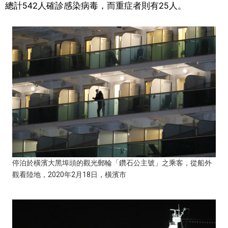
總計542人確診感染病毒，而重症者則有25人。
文化
科學技術
生活
運動
娛樂
停泊於橫濱大黑埠頭的觀光郵輪「鑽石公主號」之乘客，從船外
教育
觀看陸地，2020年2月18日，橫濱市
工作勞動
家庭