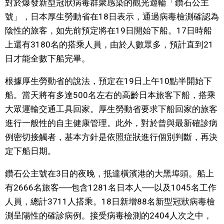
對於爆發新型冠狀病毒群聚感染的觀光遊輪「鑽石公主
視覺日本
號」，日本厚生勞動省在18日表示，通過病毒檢測確認為
陰性的旅客，如先前預定將在19日開始下船。17日時船
臺灣香港
上還有3180名的搭乘人員，由於人數眾多，預計直到21
日才能全數下船完畢。
更多
根據厚生勞動省的說法，預定在19日上午10點半開始下
船。當天將有多達500名左右的高齡日本旅客下船，搭乘
人物訪談
official SNS
大眾運輸交通工具回家。厚生勞動省要求下船回家的旅客
進行一般性的自主健康管理。此外，對於曾與最新確診病
日本入門
例密切接觸者，基本方針是依照症狀進行個別判斷，再決
定下船日期。
政治外交
鑽石公主號在3日的夜晚，抵達橫濱港的大黑埠頭。船上
社會
有2666名旅客──包含1281名日本人──以及1045名工作
人員，總計3711人搭乘。18日新增88名新型冠狀病毒檢
財經
測呈陽性的確診病例。接受病毒檢測的2404人次之中，