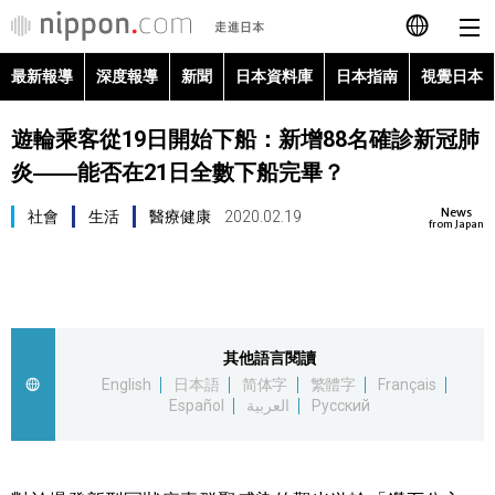
最新報導
深度報導
新聞
日本資料庫
日本指南
視覺日本
日本語
遊輪乘客從19日開始下船：新增88名確診新冠肺
English
炎――能否在21日全數下船完畢？
简体字
最新報導
News
社會
生活
醫療健康
2020.02.19
from Japan
Français
深度報導
Español
新聞
其他語言閱讀
العربية
English
日本語
简体字
繁體字
Français
日本資料庫
Español
العربية
Русский
Русский
日本指南