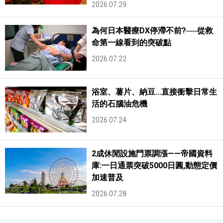
2026.07.29
為何日本醫療DX停滯不前?──從救
命第一線看到的突破點
2026.07.22
浴室、薯片、納豆...直接衝擊日常生
活的石腦油危機
2026.07.24
2成休閒設施門票調漲——帝國資料
庫:一日通票突破5000日圓,動態定價
加速普及
2026.07.28