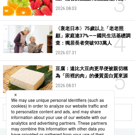
3
2026.08.03
〈衰老日本〉75歲以上「老老照
4
顧」家庭達37%——國民生活基礎調
查：獨居長者突破933萬人
2026.07.31
豆腐：遠比大豆肉更早便被親切稱
5
為「田裡的肉」的優質蛋白質來源
2026.08.01
更多