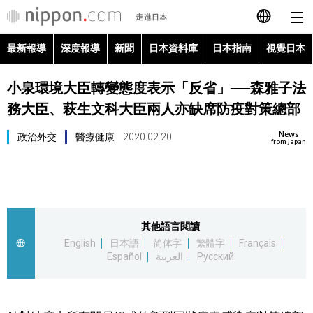
最新報導
深度報導
新聞
日本資料庫
日本指南
視覺日本
日本語
小泉環境大臣轉變態度表示「反省」──森雅子法
English
務大臣、萩生文科大臣兩人亦缺席防疫對策總部
简体字
最新報導
News
政治外交
醫療健康
2020.02.20
from Japan
Français
深度報導
Español
新聞
其他語言閱讀
العربية
English
日本語
简体字
繁體字
Français
日本資料庫
Español
العربية
Русский
Русский
日本指南