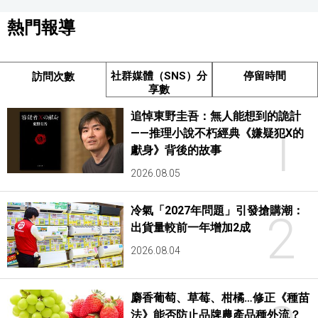
熱門報導
社群媒體（SNS）分
停留時間
訪問次數
享數
追悼東野圭吾：無人能想到的詭計
1
——推理小說不朽經典《嫌疑犯X的
獻身》背後的故事
2026.08.05
冷氣「2027年問題」引發搶購潮：
2
出貨量較前一年增加2成
2026.08.04
麝香葡萄、草莓、柑橘…修正《種苗
法》能否防止品牌農產品種外流？