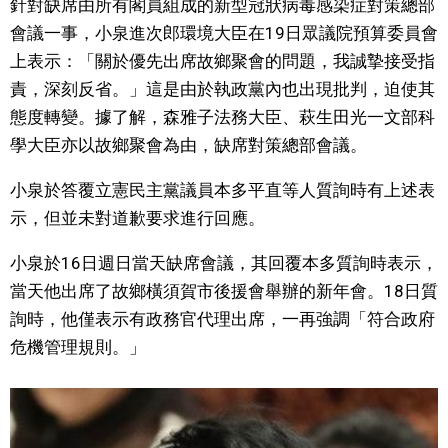
針對缺席由所有閣員組成的新型冠狀病毒感染症對策總部
視覺日本
會議一事，小泉進次郎環境大臣在19日眾議院預算委員會
上表示：「關於優先出席故鄉聚會的問題，我誠摯接受指
臺灣香港
責，深刻反省。」這是由於執政黨內也出現批判，迫使其
態度轉變。據了解，森雅子法務大臣、萩生田光一文部科
更多
學大臣亦以故鄉聚會為由，缺席對策總部會議。
小泉於答覆立憲民主黨議員本多平直等人質詢時有上述表
人物訪談
official SNS
示，但並未對道歉要求進行回應。
日本入門
小泉於16日週日當天缺席會議，其回覆本多質詢時表示，
當天他出席了故鄉橫須賀市後援會舉辦的新年會。18日質
政治外交
詢時，他僅表示有政務官代理出席，一再強調「符合政府
危機管理規則。」
社會
財經