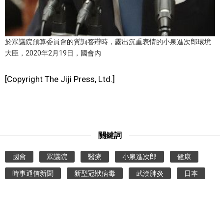
醫療健康
於眾議院預算委員會的質詢答辯時，露出沉重表情的小泉進次郎環境
語言
大臣，2020年2月19日，國會內
東京
[Copyright The Jiji Press, Ltd.]
編輯部通知
關鍵詞
國會
眾議院
醫療
小泉進次郎
健康
時事通信新聞
新型冠狀病毒
武漢肺炎
日本