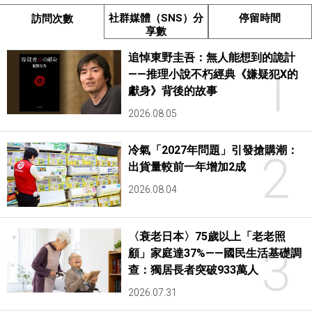
社群媒體（SNS）分
停留時間
訪問次數
享數
追悼東野圭吾：無人能想到的詭計
1
——推理小說不朽經典《嫌疑犯X的
獻身》背後的故事
2026.08.05
冷氣「2027年問題」引發搶購潮：
2
出貨量較前一年增加2成
2026.08.04
〈衰老日本〉75歲以上「老老照
3
顧」家庭達37%——國民生活基礎調
查：獨居長者突破933萬人
2026.07.31