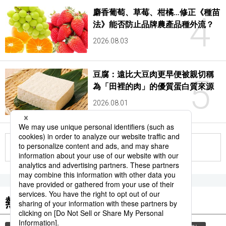
麝香葡萄、草莓、柑橘…修正《種苗
4
法》能否防止品牌農產品種外流？
2026.08.03
豆腐：遠比大豆肉更早便被親切稱
5
為「田裡的肉」的優質蛋白質來源
2026.08.01
更多
熱門關鍵詞