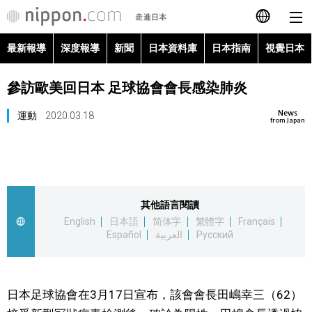
最新報導
深度報導
新聞
日本資料庫
日本指南
視覺日本
日本語
參訪歐美回日本 足球協會會長感染肺炎
English
News
運動
2020.03.18
简体字
from Japan
最新報導
Français
深度報導
Español
其他語言閱讀
新聞
English
日本語
简体字
繁體字
Français
العربية
Español
العربية
Русский
日本資料庫
Русский
日本指南
日本足球協會在3月17日宣布，該會會長田嶋幸三（62）