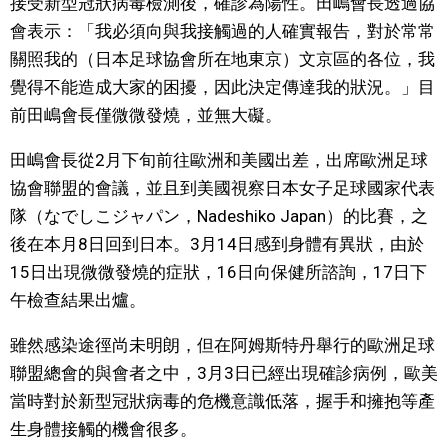
接受新型冠狀病毒檢測後，確診為陽性。田嶋會長透過協
視覺日本
會表示：「我必須向與我接觸過的人確實報告，對於常常
關照我的（日本足球協會所在地東京）文京區的各位，我
臺灣香港
覺得不能造成大家的困擾，因此決定傳達我的狀況。」目
前田嶋會長僅微微發燒，並無大礙。
更多
田嶋會長從2月下旬前往歐洲和美國出差，出席歐洲足球
協會聯盟的會議，並且到美國視察日本女子足球國家代表
人物訪談
official SNS
隊（なでしこジャパン，Nadeshiko Japan）的比賽，之
後在本月8日回到日本。3月14日感到身體有異狀，由於
日本入門
15日出現微微發燒的症狀，16日向保健所諮詢，17日下
午檢查結果出爐。
政治外交
雖然感染途徑尚未明朗，但在阿姆斯特丹舉行的歐洲足球
社會
聯盟總會的與會者之中，3月3日已經出現確診病例，歐美
當時對於新型冠狀病毒的危機意識低落，握手和擁抱等產
財經
生身體接觸的機會很多。