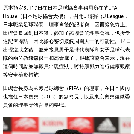
原本預定3月17日在日本足球協會事務局所在的JFA
文化
House（日本足球協會大樓），召開J 聯賽（J League，
日本職業足球聯賽）理事會後的記者會，因而緊急終止。
科學技術
田嶋會長回到日本後，參加了該協會的理事會議，也接受
過記者採訪，因此擔心密切接觸周圍人士的可能性。14日
生活
出現症狀之後，並未接見男子足球代表隊和女子足球代表
隊的兩位教練森保一和高倉麻子，根據該協會表示，現在
運動
這個時間點並無職員出現症狀，將持續戮力進行健康觀察
等安全檢疫措施。
娛樂
田嶋會長身為國際足球總會（FIFA）的理事，在日本國內
教育
也擔任日本奧會（JOC）的副會長，以及東京奧會組織委
員會的理事等體育界的要職。
工作勞動
家庭