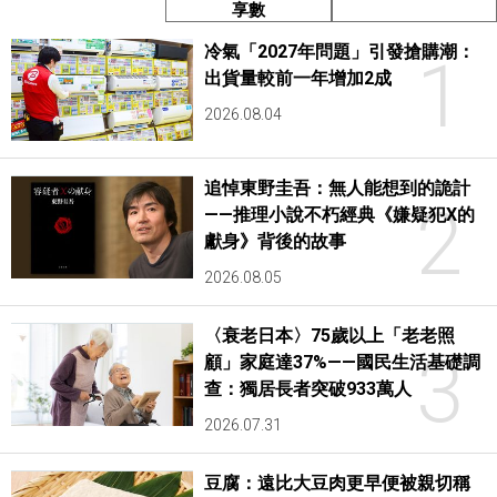
享數
冷氣「2027年問題」引發搶購潮：
1
出貨量較前一年增加2成
2026.08.04
追悼東野圭吾：無人能想到的詭計
2
——推理小說不朽經典《嫌疑犯X的
獻身》背後的故事
2026.08.05
〈衰老日本〉75歲以上「老老照
3
顧」家庭達37%——國民生活基礎調
查：獨居長者突破933萬人
2026.07.31
豆腐：遠比大豆肉更早便被親切稱