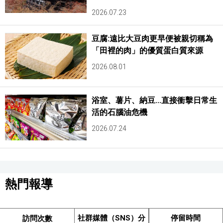
2026.07.23
豆腐:遠比大豆肉更早便被親切稱為
「田裡的肉」的優質蛋白質來源
2026.08.01
浴室、薯片、納豆...直接衝擊日常生
活的石腦油危機
2026.07.24
熱門報導
社群媒體（SNS）分
停留時間
訪問次數