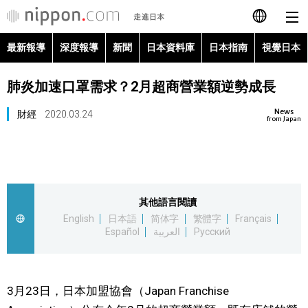
最新報導
深度報導
新聞
日本資料庫
日本指南
視覺日本
日本語
肺炎加速口罩需求？2月超商營業額逆勢成長
English
News
財經
2020.03.24
简体字
from Japan
最新報導
Français
深度報導
Español
其他語言閱讀
新聞
English
日本語
简体字
繁體字
Français
العربية
Español
العربية
Русский
日本資料庫
Русский
日本指南
3月23日，日本加盟協會（Japan Franchise