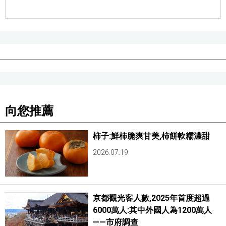
醫療健康
語言
東京
向您推薦
編輯部通知
柿子:鮮柿脆爽甘美,柿餅軟糯濃甜
2026.07.19
京都觀光客人數,2025年首度超過
6000萬人:其中外國人為1200萬人
——市府調查