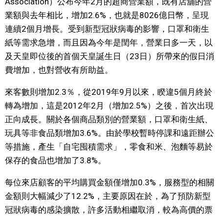
Association）公布今年2月的超商營業額，既有店舖的營
視覺日本
業額與去年相比，增加2.6%，也就是8026億日幣，呈現
連續2個月增長。受到新型冠狀病毒的影響，口罩和衛生
臺灣香港
紙等需求急增，而且因為今年是閏年，營業日多一天，以
及天皇即位後的首個天皇誕生日（23日）所帶來的假日消
費增加，也對營收有所助益。
更多
來客數則增加2.3％，從2019年9月以來，睽違5個月終於
人物訪談
official SNS
轉為增加，這是2012年2月（增加2.5%）之後，首次出現
正向成長。關於各個商品類別的營業額，口罩和衛生紙、
日本入門
玩具等非食品類增加3.6%。由於學校暫時停課和遠距辦公
等措施，產生「自宅囤積需求」，零食和米、泡麵等易於
政治外交
保存的食品也增加了3.8%。
社會
每位來店顧客的平均購買金額僅增加0.3%，服務型的相關
金額則大幅減少了12.2%，主要原因在於，為了預防新型
財經
冠狀病毒的感染擴散，許多活動相繼取消，較為高價的票