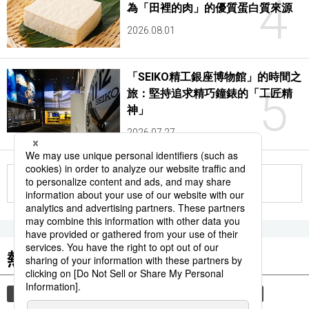
4
為「田裡的肉」的優質蛋白質來源
2026.08.01
「SEIKO精工銀座博物館」的時間之
5
旅：堅持追求精巧鐘錶的「工匠精
神」
2026.07.27
更多
熱門關鍵詞
書訊
文學
小說
小說家
文藝春秋