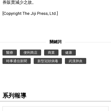
券販賣減少之故。
文化
[Copyright The Jiji Press, Ltd.]
科學技術
生活
關鍵詞
運動
醫療
便利商店
商業
健康
時事通信新聞
新型冠狀病毒
武漢肺炎
娛樂
教育
工作勞動
系列報導
家庭