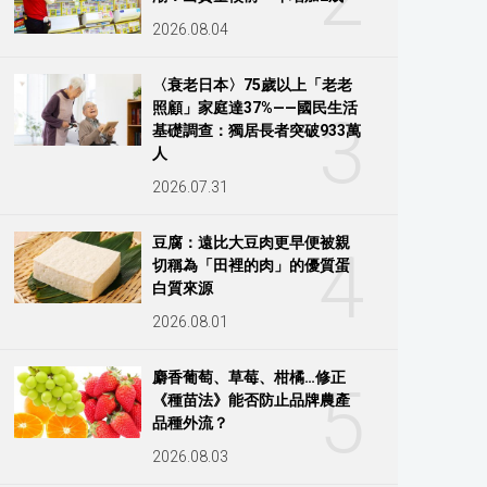
2026.08.04
〈衰老日本〉75歲以上「老老
照顧」家庭達37%——國民生活
3
基礎調查：獨居長者突破933萬
人
2026.07.31
豆腐：遠比大豆肉更早便被親
4
切稱為「田裡的肉」的優質蛋
白質來源
2026.08.01
麝香葡萄、草莓、柑橘…修正
5
《種苗法》能否防止品牌農產
品種外流？
2026.08.03