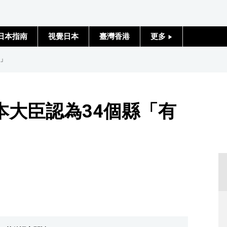
日本指南
視覺日本
臺灣香港
更多
人物訪談
會」
日本入門
本大臣認為34個縣「有
政治外交
社會
財經
文化
科學技術