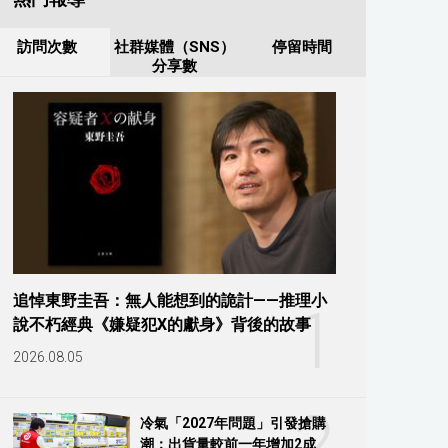
訪問次數
社群媒體（SNS）
停留時間
分享數
追悼東野圭吾：無人能想到的詭計——推理小
1
說不朽經典《嫌疑犯X的獻身》背後的故事
2026.08.05
2
冷氣「2027年問題」引發搶購
潮：出貨量較前一年增加2成