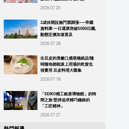
2026.07.20
2成休閒設施門票調漲——帝國
資料庫:一日通票突破5000日圓,
動態定價加速普及
2026.07.28
生豆皮的滑嫩口感堪稱絕品!隨
時隨地都能派上用場的乾貨也
很實用 豆皮料理大匯集
2026.07.18
「SEIKO精工銀座博物館」的時
間之旅:堅持追求精巧鐘錶的
「工匠精神」
2026.07.27
熱門報導