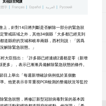
其他語言閱讀
生活
繁體字
Français
Español
العربية
Русский
運動
者會上，針對14日將判斷是否解除一部分的緊急狀
東京
定警戒區域之外，其他34個縣「大多都已經見到
都道縣府的茨城和岐阜兩縣，西村則說：「因爲
編輯部通知
況解除緊急狀態。」
西村大臣指出：「許多縣已經連續2週都是零（新增
縣更多」，表示已漸漸具備解除緊急狀態的條件。
的節目上舉出「每週新增確診病例低於某個數
準。他更表示非常重視PCR檢測的整備狀況等監控
除緊急狀態，將修訂新型冠狀病毒對策的基本因
規模活動和橫跨都道縣府的移動。他強調：「希