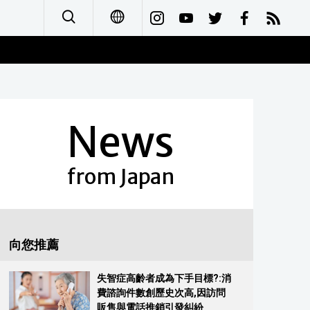
日本語
English
News
简体字
Français
from Japan
Español
العربية
向您推薦
Русский
失智症高齡者成為下手目標?:消
費諮詢件數創歷史次高,因訪問
販售與電話推銷引發糾紛