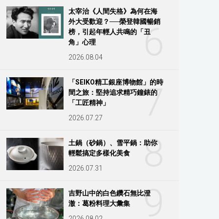
太宰治《人間失格》為何在海
外大受歡迎？──榮登韓國暢銷
6
榜，引起年輕人共鳴的「丑
角」心理
2026.08.04
「SEIKO精工銀座博物館」的時
7
間之旅：堅持追求精巧鐘錶的
「工匠精神」
2026.07.27
8
土鍋（砂鍋）、雪平鍋：助你
輕鬆搞定多樣化美食
2026.07.31
9
吉野山中的白色鑽石無比澄
澈：葛粉料理大彙集
2026.08.02