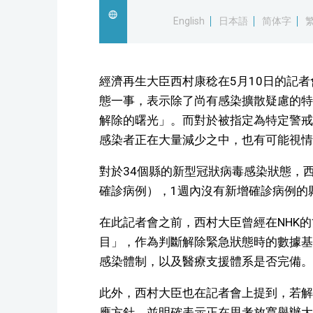
English
日本語
简体字
經濟再生大臣西村康稔在5月10日的記
態一事，表示除了尚有感染擴散疑慮的特
解除的曙光」。而對於被指定為特定警戒
感染者正在大量減少之中，也有可能視情
對於34個縣的新型冠狀病毒感染狀態，
確診病例），1週內沒有新增確診病例的
在此記者會之前，西村大臣曾經在NHK
目」，作為判斷解除緊急狀態時的數據基
感染體制，以及醫療支援體系是否完備。
此外，西村大臣也在記者會上提到，若解
應方針，並明確表示正在思考放寬舉辦大