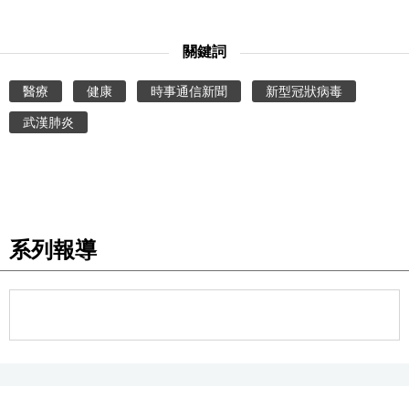
文化
關鍵詞
科學技術
醫療
健康
時事通信新聞
新型冠狀病毒
武漢肺炎
生活
運動
娛樂
系列報導
教育
工作勞動
家庭