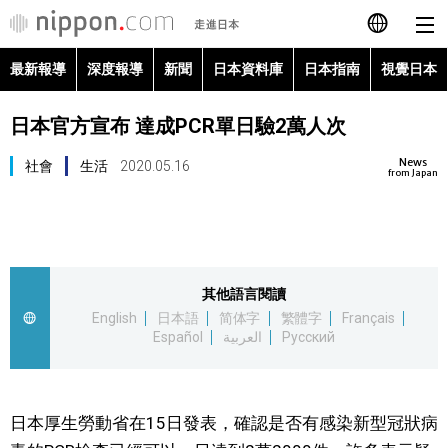
最新報導
深度報導
新聞
日本資料庫
日本指南
視覺日本
日本語
日本官方宣布 達成PCR單日驗2萬人次
English
News
社會
生活
2020.05.16
简体字
from Japan
最新報導
Français
深度報導
Español
其他語言閱讀
新聞
English
日本語
简体字
繁體字
Français
العربية
Español
العربية
Русский
日本資料庫
Русский
日本指南
日本厚生勞動省在15日發表，確認是否有感染新型冠狀病