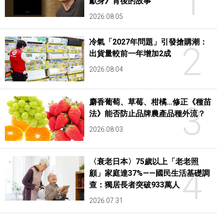
1
獻身》背後的故事
2026.08.05
冷氣「2027年問題」引發搶購潮：
2
出貨量較前一年增加2成
2026.08.04
麝香葡萄、草莓、柑橘…修正《種苗
3
法》能否防止品牌農產品種外流？
2026.08.03
〈衰老日本〉75歲以上「老老照
4
顧」家庭達37%——國民生活基礎調
查：獨居長者突破933萬人
2026.07.31