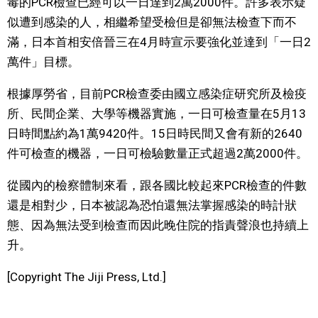
毒的PCR檢查已經可以一日達到2萬2000件。許多表示疑
視覺日本
似遭到感染的人，相繼希望受檢但是卻無法檢查下而不
滿，日本首相安倍晉三在4月時宣示要強化並達到「一日2
臺灣香港
萬件」目標。
根據厚勞省，目前PCR檢查委由國立感染症研究所及檢疫
更多
所、民間企業、大學等機器實施，一日可檢查量在5月13
日時間點約為1萬9420件。15日時民間又會有新的2640
人物訪談
official SNS
件可檢查的機器，一日可檢驗數量正式超過2萬2000件。
日本入門
從國內的檢察體制來看，跟各國比較起來PCR檢查的件數
還是相對少，日本被認為恐怕還無法掌握感染的時計狀
政治外交
態、因為無法受到檢查而因此晚住院的指責聲浪也持續上
升。
社會
[Copyright The Jiji Press, Ltd.]
財經