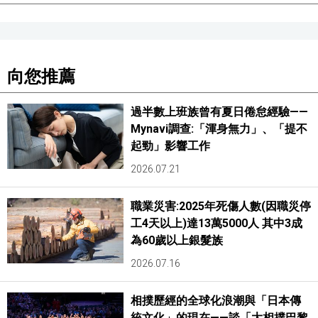
醫療健康
語言
向您推薦
過半數上班族曾有夏日倦怠經驗——
東京
Mynavi調查:「渾身無力」、「提不
起勁」影響工作
編輯部通知
2026.07.21
職業災害:2025年死傷人數(因職災停
工4天以上)達13萬5000人 其中3成
為60歲以上銀髮族
2026.07.16
相撲歷經的全球化浪潮與「日本傳
統文化」的現在——談「大相撲巴黎