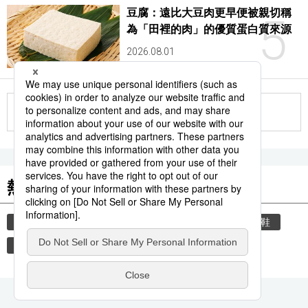
豆腐：遠比大豆肉更早便被親切稱
5
為「田裡的肉」的優質蛋白質來源
2026.08.01
更多
熱門關鍵詞
教育
禮儀
住宅
玄關
禮貌
脫鞋
歷史
觀光旅遊
時事通信新聞
運動