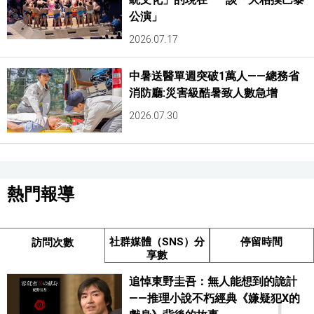
公演」
2026.07.17
中暑送醫單週突破1萬人——總務省
消防廳:災害級酷暑致人數急增
2026.07.30
熱門報導
社群媒體（SNS）分
停留時間
訪問次數
享數
追悼東野圭吾：無人能想到的詭計
——推理小說不朽經典《嫌疑犯X的