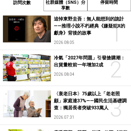
社群媒體（SNS）分
停留時間
訪問次數
享數
追悼東野圭吾：無人能想到的詭計
1
——推理小說不朽經典《嫌疑犯X的
獻身》背後的故事
2026.08.05
冷氣「2027年問題」引發搶購潮：
2
出貨量較前一年增加2成
2026.08.04
〈衰老日本〉75歲以上「老老照
3
顧」家庭達37%——國民生活基礎調
查：獨居長者突破933萬人
2026.07.31