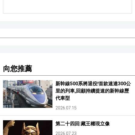
醫療健康
語言
東京
編輯部通知
向您推薦
新幹線500系將退役!首款速達300公
里的列車,回顧持續提速的新幹線歷
代車型
2026.07.15
第二十四回:藏王權現立像
2026.07.23