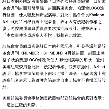
駐日本的外國記者俱樂部「日本外國特派員協會」日前因
視覺日本
協會月刊封面引發爭議，封面將東奧會、帕運會LOGO進
行修圖，使人聯想到新冠病毒。對此，協會會長Khaldon
臺灣香港
Azhari於21日舉行線上記者會，表示因有侵犯著作權之
虞，將按奧運組織委員會要求撤回該設計。他並表示：
更多
「本次事件造成許多人不悅，我想在此致歉。」
該協會會員組成皆為駐日本的外國記者，引發爭議的是該
人物訪談
official SNS
協會月刊《NUMBER 1 SHIMBUN》4月號封面，封面上將
格子狀的奧運LOGO修改為使人聯想到病毒的形狀，遭到
日本入門
奧運組織委員會批評「侵犯著作權」並要求撤回。Azhari
說明，協會在律師建議下做出了撤回決議，但記者會上有
政治外交
許多記者表示，為維護言論表達自由，協會不應撤回該設
計。
社會
奧運組織委員會事務總長武藤敏郎對該協會的應對表示：
財經
「這是正確的判斷。」