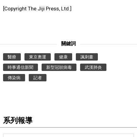
[Copyright The Jiji Press, Ltd.]
文化
科學技術
關鍵詞
生活
醫療
東京奧運
健康
諷刺畫
運動
時事通信新聞
新型冠狀病毒
武漢肺炎
傳染病
記者
娛樂
教育
工作勞動
系列報導
家庭