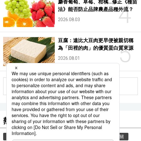
麝香葡萄、草莓、柑橘…修正《種苗
4
法》能否防止品牌農產品種外流？
2026.08.03
豆腐：遠比大豆肉更早便被親切稱
5
為「田裡的肉」的優質蛋白質來源
2026.08.01
更多
熱門關鍵詞
歷史
教育
禮儀
禮貌
住宅
玄關