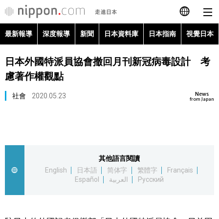
最新報導
深度報導
新聞
日本資料庫
日本指南
視覺日本
日本語
日本外國特派員協會撤回月刊新冠病毒設計 考
English
慮著作權觀點
简体字
最新報導
News
社會
2020.05.23
from Japan
Français
深度報導
Español
新聞
其他語言閱讀
العربية
English
日本語
简体字
繁體字
Français
日本資料庫
Español
العربية
Русский
Русский
日本指南