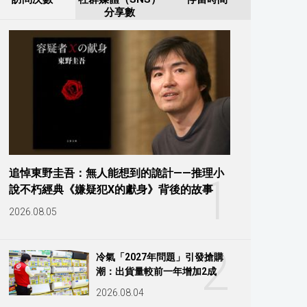
分享數
追悼東野圭吾：無人能想到的詭計——推理小
1
說不朽經典《嫌疑犯X的獻身》背後的故事
2026.08.05
2
冷氣「2027年問題」引發搶購
潮：出貨量較前一年增加2成
2026.08.04