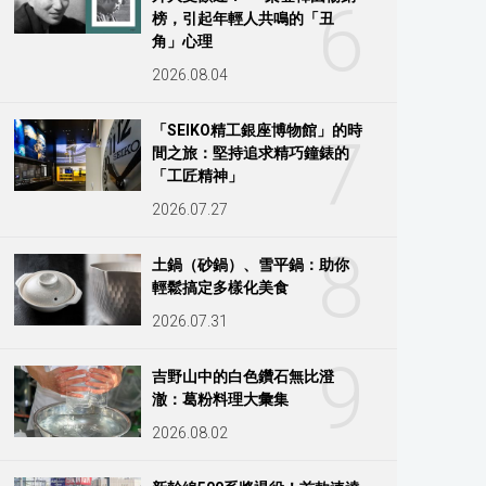
6
榜，引起年輕人共鳴的「丑
角」心理
2026.08.04
「SEIKO精工銀座博物館」的時
7
間之旅：堅持追求精巧鐘錶的
「工匠精神」
2026.07.27
8
土鍋（砂鍋）、雪平鍋：助你
輕鬆搞定多樣化美食
2026.07.31
9
吉野山中的白色鑽石無比澄
澈：葛粉料理大彙集
2026.08.02