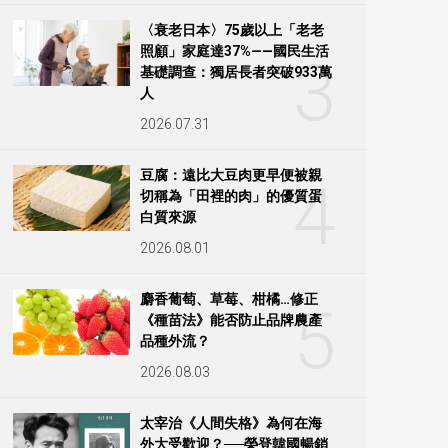
〈衰老日本〉75歲以上「老老
照顧」家庭達37%——國民生活
3
基礎調查：獨居長者突破933萬
人
2026.07.31
豆腐：遠比大豆肉更早便被親
4
切稱為「田裡的肉」的優質蛋
白質來源
2026.08.01
麝香葡萄、草莓、柑橘…修正
5
《種苗法》能否防止品牌農產
品種外流？
2026.08.03
太宰治《人間失格》為何在海
外大受歡迎？──榮登韓國暢銷