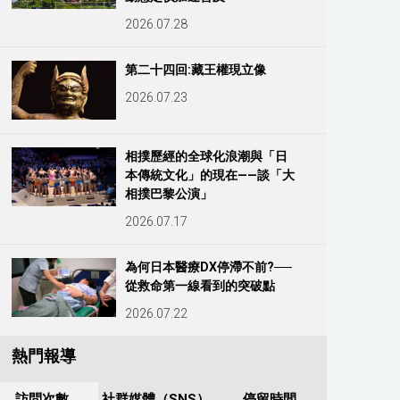
2026.07.28
第二十四回:藏王權現立像
2026.07.23
相撲歷經的全球化浪潮與「日
本傳統文化」的現在——談「大
相撲巴黎公演」
2026.07.17
為何日本醫療DX停滯不前?──
從救命第一線看到的突破點
2026.07.22
熱門報導
訪問次數
社群媒體（SNS）
停留時間