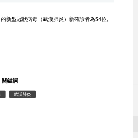
生活
日的新型冠狀病毒（武漢肺炎）新確診者為54位。
運動
東京
編輯部通知
關鍵詞
毒
武漢肺炎