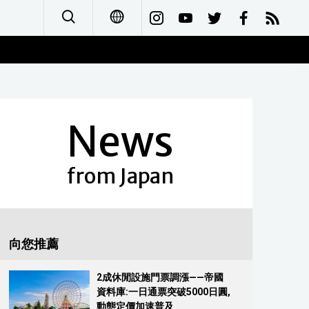
日本語
English
News
简体字
Français
from Japan
Español
العربية
向您推薦
Русский
2成休閒設施門票調漲——帝國
資料庫:一日通票突破5000日圓,
動態定價加速普及