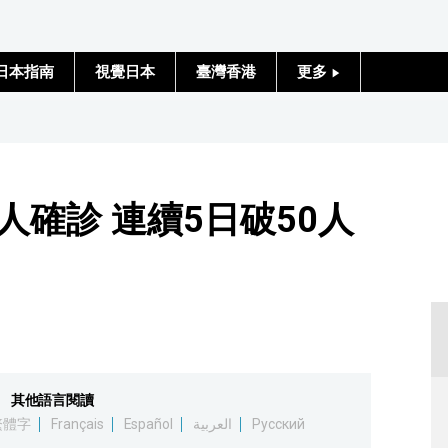
日本指南
視覺日本
臺灣香港
更多
人物訪談
日本入門
人確診 連續5日破50人
政治外交
社會
財經
文化
其他語言閱讀
科學技術
繁體字
Français
Español
العربية
Русский