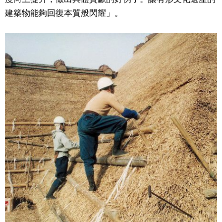
建築物能夠回復本質般閃耀」。
文化
科學技術
生活
運動
娛樂
教育
工作勞動
家庭