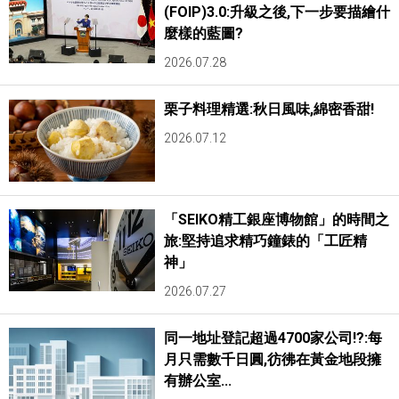
(FOIP)3.0:升級之後,下一步要描繪什
麼樣的藍圖?
2026.07.28
栗子料理精選:秋日風味,綿密香甜!
2026.07.12
「SEIKO精工銀座博物館」的時間之
旅:堅持追求精巧鐘錶的「工匠精
神」
2026.07.27
同一地址登記超過4700家公司!?:每
月只需數千日圓,彷彿在黃金地段擁
有辦公室...