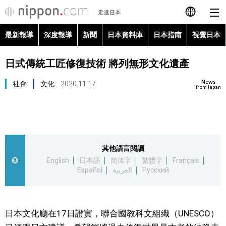
最新報導
深度報導
新聞
日本資料庫
日本指南
視覺日本
日本語
日式傳統工匠修復技術 將列無形文化遺產
English
News
社會
文化
2020.11.17
简体字
from Japan
最新報導
Français
深度報導
Español
其他語言閱讀
新聞
English
日本語
简体字
繁體字
Français
العربية
Español
العربية
Русский
日本資料庫
Русский
日本指南
日本文化廳在17日證實，聯合國教科文組織（UNESCO）