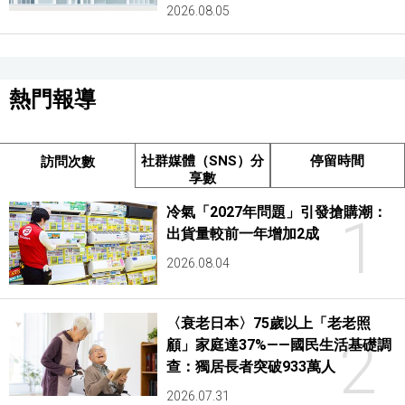
2026.08.05
熱門報導
社群媒體（SNS）分
停留時間
訪問次數
享數
冷氣「2027年問題」引發搶購潮：
1
出貨量較前一年增加2成
2026.08.04
〈衰老日本〉75歲以上「老老照
2
顧」家庭達37%——國民生活基礎調
查：獨居長者突破933萬人
2026.07.31