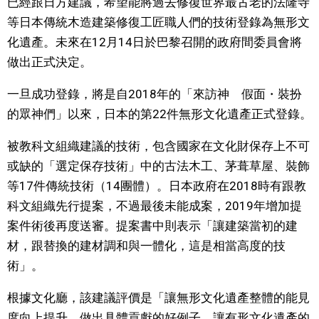
已經跟日方建議，希望能將過去修復世界最古老的法隆寺
視覺日本
等日本傳統木造建築修復工匠職人們的技術登錄為無形文
化遺產。未來在12月14日於巴黎召開的政府間委員會將
臺灣香港
做出正式決定。
一旦成功登錄，將是自2018年的「來訪神 假面・裝扮
更多
的眾神們」以來，日本的第22件無形文化遺產正式登錄。
人物訪談
被教科文組織建議的技術，包含國家在文化財保存上不可
official SNS
或缺的「選定保存技術」中的古法木工、茅葺草屋、裝飾
日本入門
等17件傳統技術（14團體）。日本政府在2018時有跟教
科文組織先行提案，不過最後未能成案，2019年增加提
政治外交
案件術後再度送審。提案書中則表示「讓建築當初的建
材，跟替換的建材調和與一體化，這是相當高度的技
社會
術」。
根據文化廳，該建議評價是「讓無形文化遺產整體的能見
財經
度向上提升，做出具體貢獻的好例子。讓有形文化遺產的