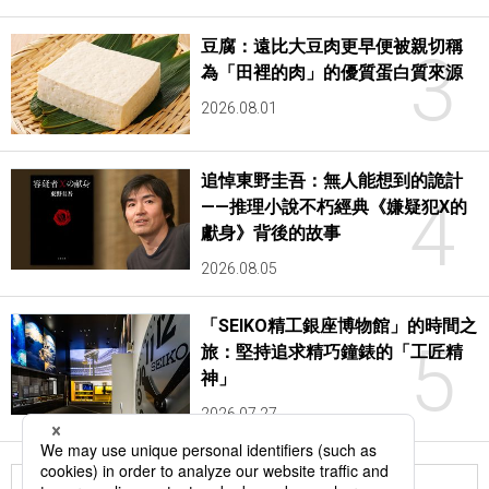
豆腐：遠比大豆肉更早便被親切稱
3
為「田裡的肉」的優質蛋白質來源
2026.08.01
追悼東野圭吾：無人能想到的詭計
4
——推理小說不朽經典《嫌疑犯X的
獻身》背後的故事
2026.08.05
「SEIKO精工銀座博物館」的時間之
5
旅：堅持追求精巧鐘錶的「工匠精
神」
2026.07.27