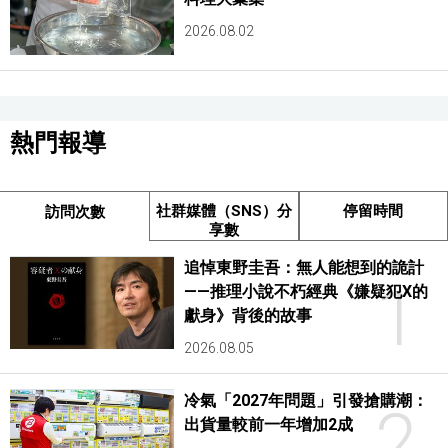
2026.08.02
熱門報導
社群媒體（SNS）分
停留時間
訪問次數
享數
追悼東野圭吾：無人能想到的詭計
1
——推理小說不朽經典《嫌疑犯X的
獻身》背後的故事
2026.08.05
冷氣「2027年問題」引發搶購潮：
2
出貨量較前一年增加2成