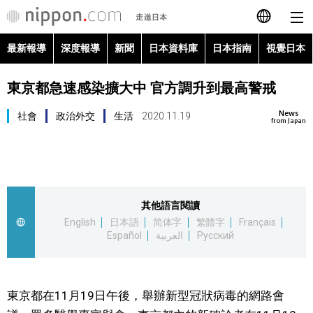
最新報導
深度報導
新聞
日本資料庫
日本指南
視覺日本
日本語
東京都急速感染擴大中 官方調升到最高警戒
English
News
社會
政治外交
生活
2020.11.19
简体字
from Japan
最新報導
Français
深度報導
Español
其他語言閱讀
新聞
English
日本語
简体字
繁體字
Français
العربية
Español
العربية
Русский
日本資料庫
Русский
日本指南
東京都在11月19日午後，舉辦新型冠狀病毒的網路會