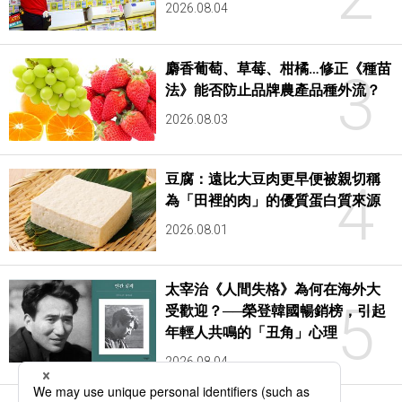
2026.08.04
麝香葡萄、草莓、柑橘…修正《種苗
3
法》能否防止品牌農產品種外流？
2026.08.03
豆腐：遠比大豆肉更早便被親切稱
4
為「田裡的肉」的優質蛋白質來源
2026.08.01
太宰治《人間失格》為何在海外大
5
受歡迎？──榮登韓國暢銷榜，引起
年輕人共鳴的「丑角」心理
2026.08.04