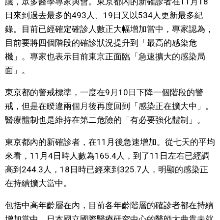
議，眾多醫學專家與會。東京都內的新確診者在11月18
視覺日本
日來到過去最多的493人、19日又以534人更新最多紀
錄。目前已經確定確診人數正大幅增加當中，專家認為，
臺灣香港
目前要將四個階段的確診狀況提升到「最高的感染危
機」。專家也表示目前東京正面臨「急速擴大的感染局
面」。
更多
東京都的警戒標準，一度在9月10日下降一個階段的警
人物訪談
official SNS
戒，但是在睽違兩個月後再度回到「感染正在擴大中」。
醫療體制也是維持在第二危險的「有必要強化體制」。
日本入門
東京都內的新確診者，在11月後急速增加。從七天的平均
政治外交
來看，11月4日時人數為165.4人，到了11日左右已經調
高到244.3人，18日時已經來到325.7人，明顯的感染正
社會
在持續擴大當中。
包括中高年齡層在內，目前各年齡階層的確診者都在持續
財經
增加當中。日本國立國際醫療研究中心的醫師大曲貴夫就