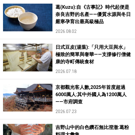
葛(Kuzu):自《古事記》時代起便是
奈良吉野的名產——優質水源與冬日
嚴寒孕育出最高級極品
2026.08.02
日式豆皮(湯葉):「只用大豆與水」
極致的簡單與奢華——支撐修行僧健
康的寺町傳統食材
2026.07.18
京都觀光客人數,2025年首度超過
6000萬人:其中外國人為1200萬人
——市府調查
2026.07.23
吉野山中的白色鑽石無比澄澈:葛粉
料理大彙集