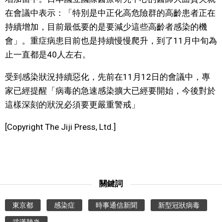
在會議中表示：「特別是中正化高危險群的高齡患者正在
文化
持續增加，目前最低要的是要減少這些高齡者感染的機
會」。重症病患目前也是持續慢慢爬升，到了11月中旬為
科學技術
止一直都是40人左右。
生活
受到感染狀況持續惡化，先前在11月12日的會議中，專
家已經提醒「病毒的急速感染擴大已經要開始，今後對於
運動
這樣深刻的狀況必須要更嚴重警戒」
[Copyright The Jiji Press, Ltd.]
娛樂
教育
關鍵詞
工作勞動
東京都
感染症
時事通信新聞
新型冠狀病毒
家庭