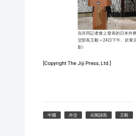
在共同記者會上發表的日本外
交部長王毅＝24日下午、於東
影）
[Copyright The Jiji Press, Ltd.]
中國
外交
尖閣諸島
王毅