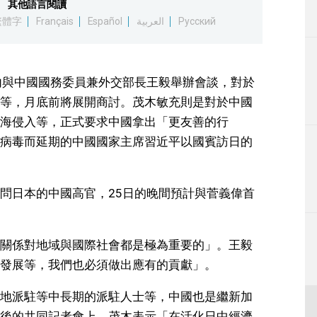
其他語言閱讀
生活
繁體字
Français
Español
العربية
Русский
運動
內與中國國務委員兼外交部長王毅舉辦會談，對於
東京
等，月底前將展開商討。茂木敏充則是對於中國
海侵入等，正式要求中國拿出「更友善的行
編輯部通知
病毒而延期的中國國家主席習近平以國賓訪日的
問日本的中國高官，25日的晚間預計與菅義偉首
關係對地域與國際社會都是極為重要的」。王毅
發展等，我們也必須做出應有的貢獻」。
地派駐等中長期的派駐人士等，中國也是繼新加
後的共同記者會上，茂木表示「在活化日中經濟