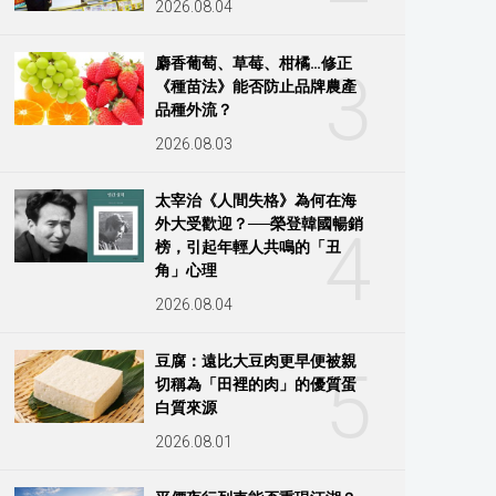
2026.08.04
麝香葡萄、草莓、柑橘…修正
3
《種苗法》能否防止品牌農產
品種外流？
2026.08.03
太宰治《人間失格》為何在海
外大受歡迎？──榮登韓國暢銷
4
榜，引起年輕人共鳴的「丑
角」心理
2026.08.04
豆腐：遠比大豆肉更早便被親
5
切稱為「田裡的肉」的優質蛋
白質來源
2026.08.01