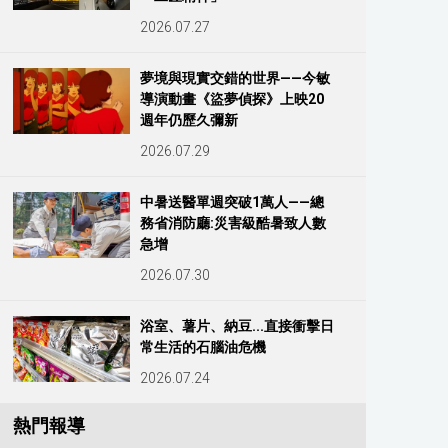
2026.07.27
夢境與現實交錯的世界——今敏
導演動畫《盜夢偵探》上映20
週年仍歷久彌新
2026.07.29
中暑送醫單週突破1萬人——總
務省消防廳:災害級酷暑致人數
急增
2026.07.30
浴室、薯片、納豆...直接衝擊日
常生活的石腦油危機
2026.07.24
熱門報導