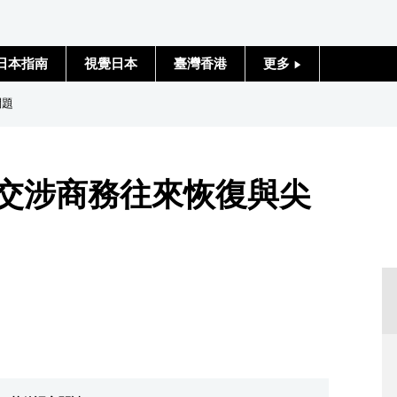
日本指南
視覺日本
臺灣香港
更多
人物訪談
問題
日本入門
 交涉商務往來恢復與尖
政治外交
社會
財經
文化
科學技術