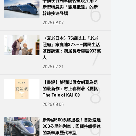
平價夜行列車能否重現江湖？
6
新型特急與「翌晨抵達」的新
幹線接連登場
2026.08.07
〈衰老日本〉75歲以上「老老
照顧」家庭達37%——國民生活
7
基礎調查：獨居長者突破933萬
人
2026.07.31
【書評】解讀以母女糾葛為題
8
的最新作：村上春樹著《夏帆
The Tale of KAHO》
2026.08.06
新幹線500系將退役！首款速達
9
300公里的列車，回顧持續提速
的新幹線歷代車型