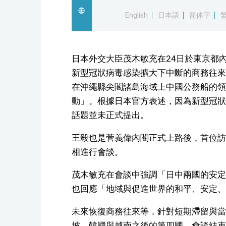
English
日本語
简体字
日本外交大臣茂木敏充在24日於東京都
新型冠狀病毒感染擴大下中斷的商務往來
在沖繩縣尖閣諸島海域上中國公務船的領
動」。根據日本官方表述，因為新型冠狀
話題並未正式提出。
王毅也是菅義偉內閣正式上路後，首位訪
相進行會談。
茂木敏充在會談中強調「日中兩國的安定
也回應「地域與促進世界的和平、安定、
未來恢復商務往來等，針對短期滯留與當
坡、韓國與越南之後的第四國。會談結束