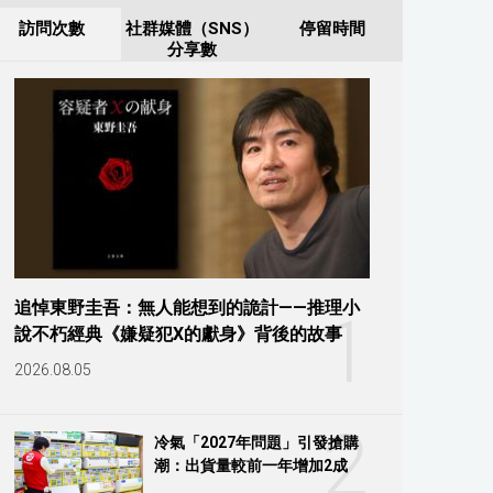
訪問次數
社群媒體（SNS）
停留時間
分享數
追悼東野圭吾：無人能想到的詭計——推理小
1
說不朽經典《嫌疑犯X的獻身》背後的故事
2026.08.05
2
冷氣「2027年問題」引發搶購
潮：出貨量較前一年增加2成