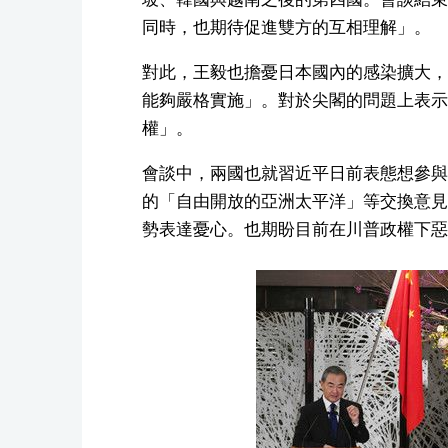
同時，也期待促進雙方的互相理解」。
對此，王毅也擔憂日本國內的感染擴大，
能夠嚴格實施」。對於尖閣的問題上表示
權」。
會談中，兩國也就習近平日前表態想參與
的「自由開放的亞洲太平洋」等交換意見
勢表達憂心。也期盼目前在川普政權下惡