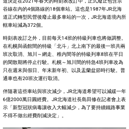
道決定在2021年春天的時刻表改訂中，正式廢止包含宗
視覺日本
谷線在內的4個路線的18個車站。這也是1987年JR北海
道正式轉型民營後廢止最多車站的一次，JR北海道境內所
臺灣香港
轄車站減為372個。
時刻表改訂之外，目前每天14班的特級列車也將做調整。
更多
在札幌與函館間的特級「北斗」北上南下的最後一班共兩
班次取消、旭川～網走、稚内間等的特級列車8班在平日
人物訪談
official SNS
的閑散期將停止行駛。札幌～旭川間的特急4班列車改為
只在週末與假日、年末新年初、以及盂蘭盆節時行駛。普
日本入門
通車也有20班次運行取消。
政治外交
伴隨著這些車站與班次減少，JR北海道希望可以減緩一年
6億2000萬日圓經費。JR北海道社長島田修在記者會上表
社會
示「新型冠狀病毒讓收入大幅減少，為了要持續鐵路事業
不得不做出經費削減決定」。
財經