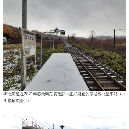
文化
科學技術
生活
運動
娛樂
教育
JR北海道在2021年春天時刻表改訂中正式廢止的宗谷線北星車站（Ｊ
Ｒ北海道提供）
工作勞動
家庭