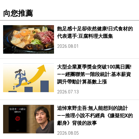
向您推薦
飽足感十足卻依然健康!日式食材的
代表選手:豆腐料理大匯集
2026.08.01
大型企業夏季獎金突破100萬日圓!
——經團聯第一階段統計:基本薪資
調升帶動計算基數上漲
2026.07.13
追悼東野圭吾:無人能想到的詭計
——推理小說不朽經典《嫌疑犯X的
獻身》背後的故事
2026.08.05