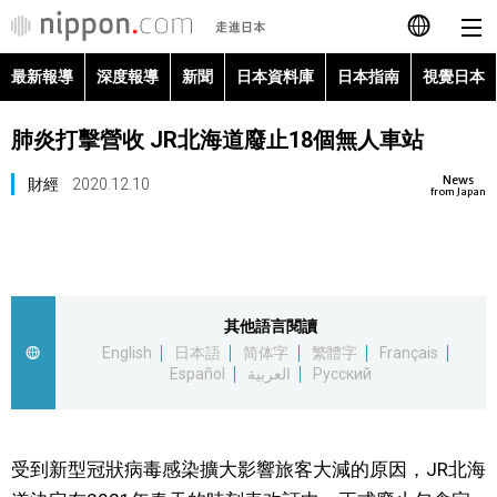
最新報導
深度報導
新聞
日本資料庫
日本指南
視覺日本
日本語
肺炎打擊營收 JR北海道廢止18個無人車站
English
News
財經
2020.12.10
简体字
from Japan
最新報導
Français
深度報導
Español
其他語言閱讀
新聞
English
日本語
简体字
繁體字
Français
العربية
Español
العربية
Русский
日本資料庫
Русский
日本指南
受到新型冠狀病毒感染擴大影響旅客大減的原因，JR北海