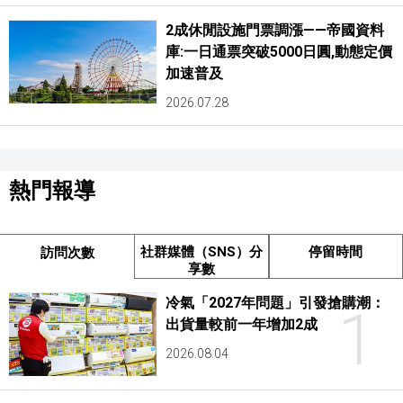
2成休閒設施門票調漲——帝國資料
庫:一日通票突破5000日圓,動態定價
加速普及
2026.07.28
熱門報導
社群媒體（SNS）分
停留時間
訪問次數
享數
冷氣「2027年問題」引發搶購潮：
1
出貨量較前一年增加2成
2026.08.04