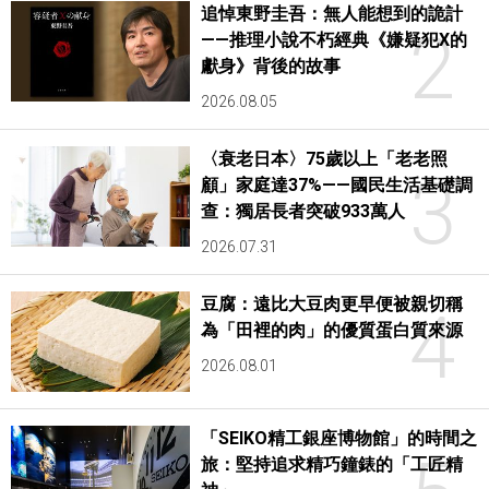
追悼東野圭吾：無人能想到的詭計
2
——推理小說不朽經典《嫌疑犯X的
獻身》背後的故事
2026.08.05
〈衰老日本〉75歲以上「老老照
3
顧」家庭達37%——國民生活基礎調
查：獨居長者突破933萬人
2026.07.31
豆腐：遠比大豆肉更早便被親切稱
4
為「田裡的肉」的優質蛋白質來源
2026.08.01
「SEIKO精工銀座博物館」的時間之
旅：堅持追求精巧鐘錶的「工匠精