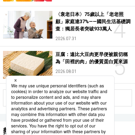
〈衰老日本〉75歲以上「老老照
4
顧」家庭達37%——國民生活基礎調
查：獨居長者突破933萬人
2026.07.31
豆腐：遠比大豆肉更早便被親切稱
5
為「田裡的肉」的優質蛋白質來源
2026.08.01
更多
熱門關鍵詞