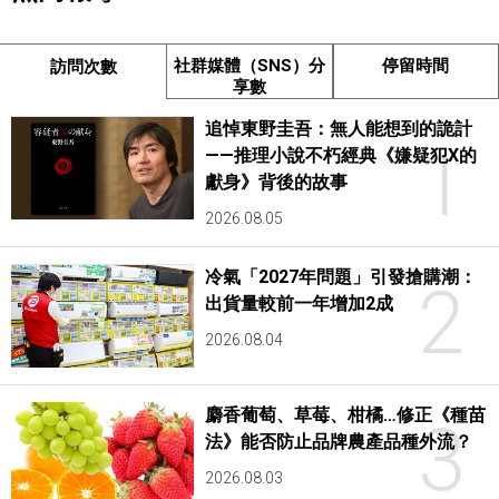
社群媒體（SNS）分
停留時間
訪問次數
享數
追悼東野圭吾：無人能想到的詭計
1
——推理小說不朽經典《嫌疑犯X的
獻身》背後的故事
2026.08.05
冷氣「2027年問題」引發搶購潮：
2
出貨量較前一年增加2成
2026.08.04
麝香葡萄、草莓、柑橘…修正《種苗
3
法》能否防止品牌農產品種外流？
2026.08.03