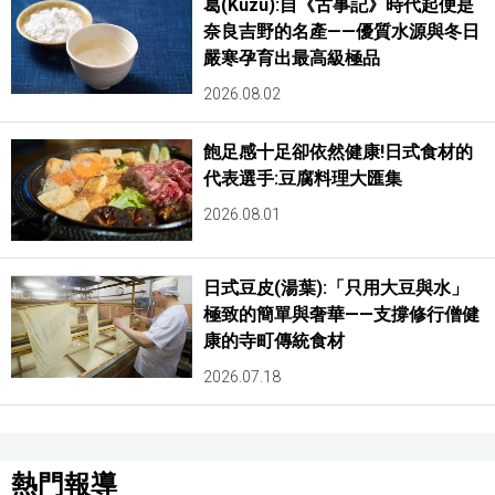
葛(Kuzu):自《古事記》時代起便是
奈良吉野的名產——優質水源與冬日
嚴寒孕育出最高級極品
2026.08.02
飽足感十足卻依然健康!日式食材的
代表選手:豆腐料理大匯集
2026.08.01
日式豆皮(湯葉):「只用大豆與水」
極致的簡單與奢華——支撐修行僧健
康的寺町傳統食材
2026.07.18
熱門報導