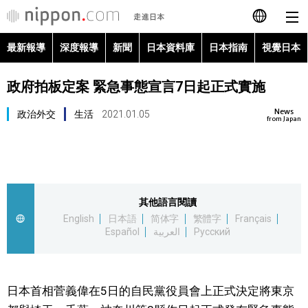
最新報導
深度報導
新聞
日本資料庫
日本指南
視覺日本
日本語
政府拍板定案 緊急事態宣言7日起正式實施
English
News
政治外交
生活
2021.01.05
简体字
from Japan
最新報導
Français
深度報導
Español
其他語言閱讀
新聞
English
日本語
简体字
繁體字
Français
العربية
Español
العربية
Русский
日本資料庫
Русский
日本指南
日本首相菅義偉在5日的自民黨役員會上正式決定將東京