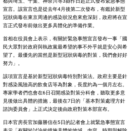
都與埼玉、千葉、神奈川等3縣作日起正式發布緊急事態
視覺日本
宣言。該宣言也是從去年4月後第二次發布，有鑑於新型
冠狀病毒在東京周邊的感染狀況愈來愈深刻，政府將在宣
臺灣香港
言正式發布前做出更多具體化的準備作業。
首相在役員會上表示，有關於緊急事態宣言發布一事「國
更多
民大眾對於政府與執政黨最希望的事不外乎就是安心與希
望了。最優先的當然是新型冠狀病毒的對策，我們會好好
人物訪談
official SNS
努力」。
日本入門
該項宣言是基於新型冠狀病毒特別對策法。政府主要是針
對感染風險高的飲食店等為對象，長度約為一個月左右。
政治外交
專家學者們也會在6日召開感染對策分科會，聽取更多意
見後做出具體的措施，最後在7日的「基本對策處理方針
社會
諮詢委員會」上正式決定後由政府對策本部宣布。
日本官房長官加藤勝信在5日的記者會上就緊急事態宣言
財經
表示「有關於討論的措施具體的地域、內容、時期與解除