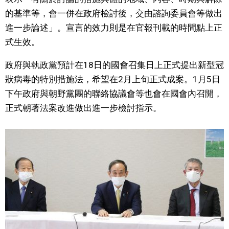
的基準等，會一併在政府檢討後，交由諮詢委員會等做出
文化
進一步論述」。宣言的效力則是在官報刊載的時間點上正
式生效。
科學技術
政府與執政黨預計在18日的國會召集日上正式提出新型冠
生活
狀病毒的特別措施法，希望在2月上旬正式成案。1月5日
下午政府與朝野黨團的聯絡協議會等也會在國會內召開，
運動
正式朝著法案改進做出進一步檢討指示。
娛樂
教育
工作勞動
家庭