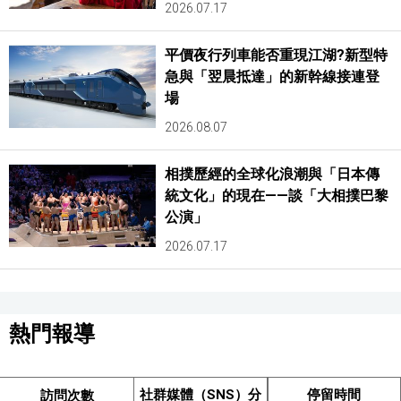
2026.07.17
平價夜行列車能否重現江湖?新型特
急與「翌晨抵達」的新幹線接連登
場
2026.08.07
相撲歷經的全球化浪潮與「日本傳
統文化」的現在——談「大相撲巴黎
公演」
2026.07.17
熱門報導
社群媒體（SNS）分
停留時間
訪問次數