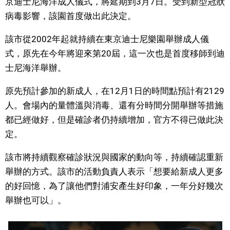
京迪士尼海洋成人儀式，將延期到3月7日。受到新型冠狀
視覺日本
病毒影響，該園首度做出此決定。
該市從2002年起就持續在東京迪士尼樂園舉辦成人儀
臺灣香港
式，原先在今年將迎來第20屆，這一次也是首度移師到迪
士尼海洋舉辦。
更多
原先預計參加的新成人，在12月1日的時間點預計有2129
人物訪談
人。會場內的量體溫與消毒、還有分時間分開舉辦等措施
official SNS
都已經做好，但是確診者仍持續增加，官方不得已做此決
日本入門
定。
該市將持續觀察確診狀況與國家的動向等，持續確認重新
政治外交
舉辦的方式。該市的活動負責人表示「想要給新成人更多
的好回憶，為了讓他們對浦安產生好印象，一年分好幾次
社會
舉辦也可以」。
財經