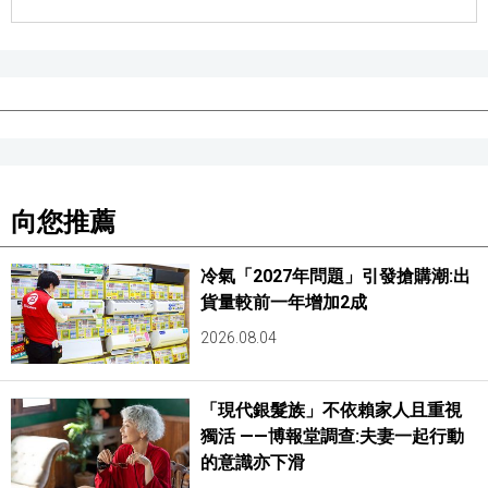
向您推薦
冷氣「2027年問題」引發搶購潮:出
貨量較前一年增加2成
2026.08.04
「現代銀髮族」不依賴家人且重視
獨活 ——博報堂調查:夫妻一起行動
的意識亦下滑