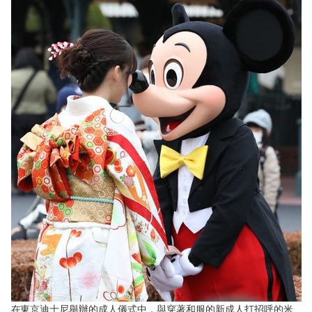
文化
科學技術
生活
運動
娛樂
教育
工作勞動
家庭
在東京迪士尼舉辦的成人儀式中，與穿著和服的新成人打招呼的米