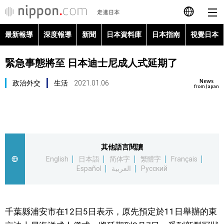
最新報導
深度報導
新聞
日本資料庫
日本指南
視覺日本
日本語
緊急事態將至 日本迪士尼成人式延期了
English
News
政治外交
生活
2021.01.06
简体字
from Japan
最新報導
Français
深度報導
Español
其他語言閱讀
新聞
English
日本語
简体字
繁體字
Français
العربية
Español
العربية
Русский
日本資料庫
Русский
日本指南
千葉縣浦安市在12日5日表示，原先預定於11日舉辦的東