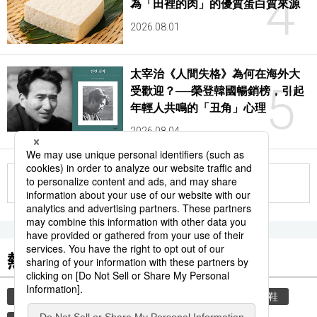
4
為「田裡的肉」的優質蛋白質來源
2026.08.01
太宰治《人間失格》為何在海外大
5
受歡迎？──榮登韓國暢銷榜，引起
年輕人共鳴的「丑角」心理
2026.08.04
更多
熱門關鍵詞
教育
禮儀
禮貌
住宅
玄關
脫鞋