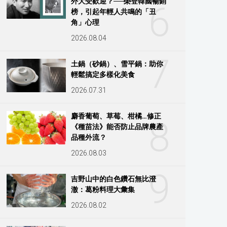
外大受歡迎？──榮登韓國暢銷
6
榜，引起年輕人共鳴的「丑
角」心理
2026.08.04
7
土鍋（砂鍋）、雪平鍋：助你
輕鬆搞定多樣化美食
2026.07.31
麝香葡萄、草莓、柑橘…修正
8
《種苗法》能否防止品牌農產
品種外流？
2026.08.03
9
吉野山中的白色鑽石無比澄
澈：葛粉料理大彙集
2026.08.02