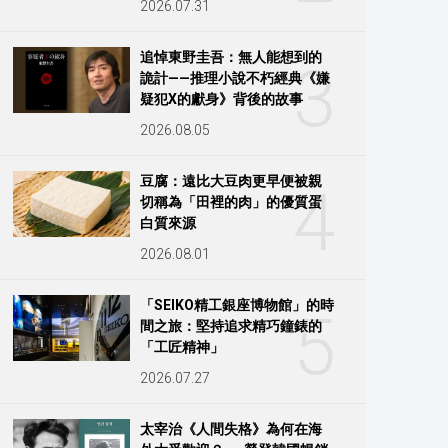
2026.07.31
追悼東野圭吾：無人能想到的
3
詭計——推理小說不朽經典《嫌
疑犯X的獻身》背後的故事
2026.08.05
豆腐：遠比大豆肉更早便被親
4
切稱為「田裡的肉」的優質蛋
白質來源
2026.08.01
「SEIKO精工銀座博物館」的時
5
間之旅：堅持追求精巧鐘錶的
「工匠精神」
2026.07.27
太宰治《人間失格》為何在海