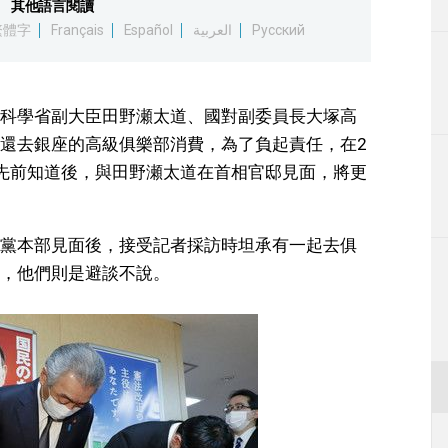
其他語言閱讀
生活
繁體字
Français
Español
العربية
Русский
運動
科學省副大臣田野瀬太道、國對副委員長大塚高
東京
還去銀座的高級俱樂部消費，為了負起責任，在2
先前知道後，與田野瀬太道在首相官邸見面，將更
編輯部通知
黨本部見面後，接受記者採訪時坦承有一起去俱
，他們則是避談不說。