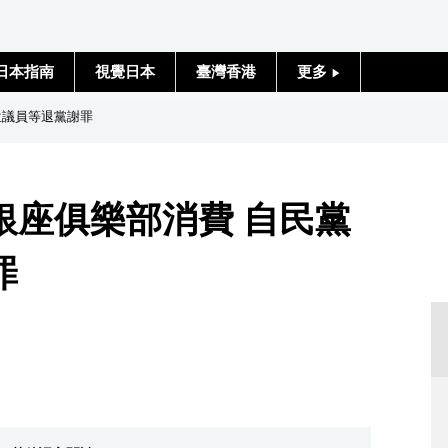
日本指南
視覺日本
臺灣香港
更多
人物訪談
位議員等退黨謝罪
日本入門
銀座俱樂部消費 自民黨
政治外交
罪
社會
財經
文化
科學技術