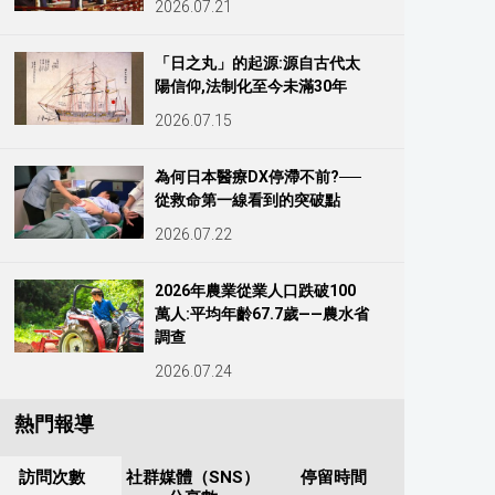
2026.07.21
「日之丸」的起源:源自古代太
陽信仰,法制化至今未滿30年
2026.07.15
為何日本醫療DX停滯不前?──
從救命第一線看到的突破點
2026.07.22
2026年農業從業人口跌破100
萬人:平均年齡67.7歲——農水省
調查
2026.07.24
熱門報導
訪問次數
社群媒體（SNS）
停留時間