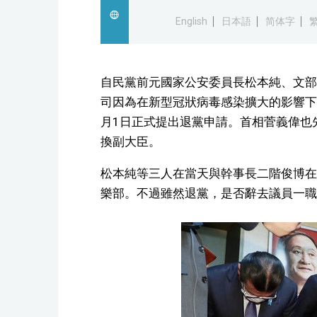
English
日本語
简体字
自民黨前元國家公安委員長松本純、文部
司因為在新型冠狀病毒感染擴大的影響下
月1日正式提出退黨申請。首相菅義偉也
換副大臣。
松本純等三人在當天與幹事長二階俊博在
樂部。不過雖然退黨，是否辭去議員一職