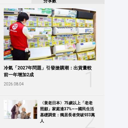
分享數
冷氣「2027年問題」引發搶購潮：出貨量較
1
前一年增加2成
2026.08.04
〈衰老日本〉75歲以上「老老
照顧」家庭達37%——國民生活
2
基礎調查：獨居長者突破933萬
人