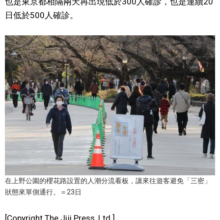
也是東京都相隔兩天再出現低於300人確診，也是連續20
視覺日本
日低於500人確診。
臺灣香港
更多
人物訪談
official SNS
日本入門
政治外交
在上野公園的櫻花路設置的人潮分流看板，讓來往遊客避免「三密」
社會
狀態來單側通行。＝23日
財經
[Copyright The Jiji Press, Ltd.]