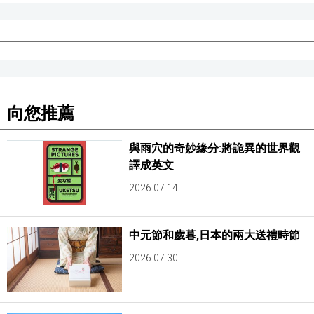
醫療健康
語言
向您推薦
東京
與雨穴的奇妙緣分:將詭異的世界觀
編輯部通知
譯成英文
2026.07.14
中元節和歲暮,日本的兩大送禮時節
2026.07.30