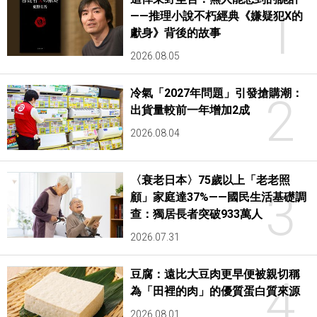
1
——推理小說不朽經典《嫌疑犯X的
獻身》背後的故事
2026.08.05
冷氣「2027年問題」引發搶購潮：
2
出貨量較前一年增加2成
2026.08.04
〈衰老日本〉75歲以上「老老照
3
顧」家庭達37%——國民生活基礎調
查：獨居長者突破933萬人
2026.07.31
豆腐：遠比大豆肉更早便被親切稱
4
為「田裡的肉」的優質蛋白質來源
2026.08.01