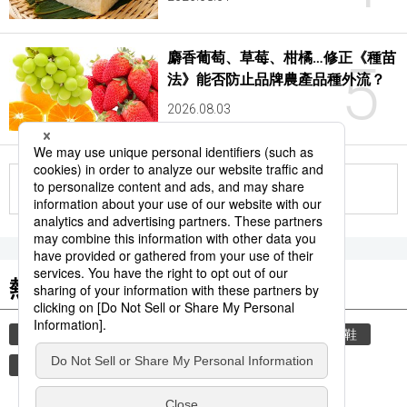
麝香葡萄、草莓、柑橘…修正《種苗
5
法》能否防止品牌農產品種外流？
2026.08.03
更多
熱門關鍵詞
教育
禮儀
禮貌
住宅
玄關
脫鞋
書訊
品牌
文學
小說