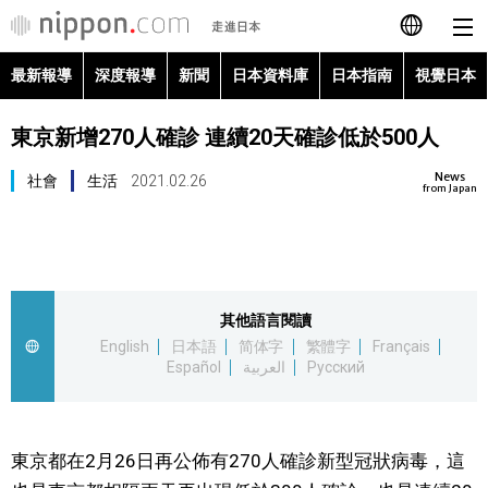
最新報導
深度報導
新聞
日本資料庫
日本指南
視覺日本
日本語
東京新增270人確診 連續20天確診低於500人
English
News
社會
生活
2021.02.26
简体字
from Japan
最新報導
Français
深度報導
Español
其他語言閱讀
新聞
English
日本語
简体字
繁體字
Français
العربية
Español
العربية
Русский
日本資料庫
Русский
日本指南
東京都在2月26日再公佈有270人確診新型冠狀病毒，這