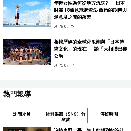
年輕女性為何從地方流失?——日本
財團 18歲意識調查:對政策的期待與
滿意度之間的落差
2026.07.22
相撲歷經的全球化浪潮與「日本傳
統文化」的現在——談「大相撲巴黎
公演」
2026.07.17
熱門報導
社群媒體（SNS）分
停留時間
訪問次數
享數
追悼東野圭吾：無人能想到的詭計