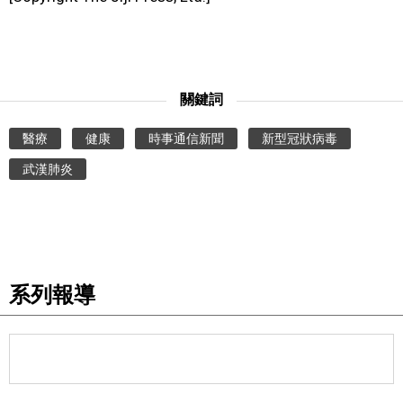
文化
科學技術
關鍵詞
生活
醫療
健康
時事通信新聞
新型冠狀病毒
武漢肺炎
運動
娛樂
教育
系列報導
工作勞動
家庭