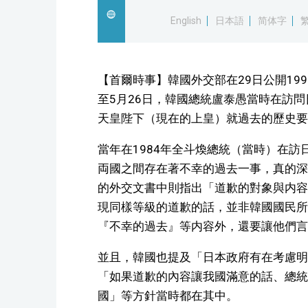
English
日本語
简体字
【首爾時事】韓國外交部在29日公開199
至5月26日，韓國總統盧泰愚當時在訪
天皇陛下（現在的上皇）就過去的歷史要
當年在1984年全斗煥總統（當時）在
両國之間存在著不幸的過去一事，真的深
的外交文書中則指出「道歉的對象與内容
現同樣等級的道歉的話，並非韓國國民所
『不幸的過去』等内容外，還要讓他們言
並且，韓國也提及「日本政府有在考慮明
「如果道歉的內容讓我國滿意的話、總統
國」等方針當時都在其中。