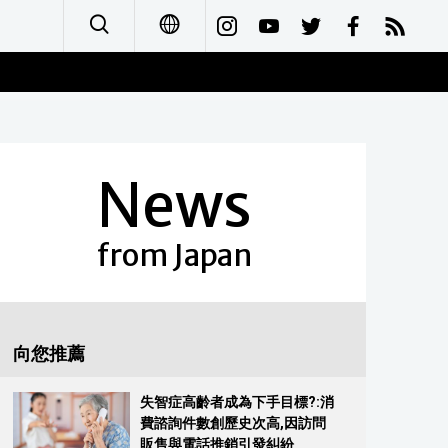
日本語
English
News
简体字
Français
from Japan
Español
العربية
向您推薦
Русский
失智症高齡者成為下手目標?:消
費諮詢件數創歷史次高,因訪問
販售與電話推銷引發糾紛