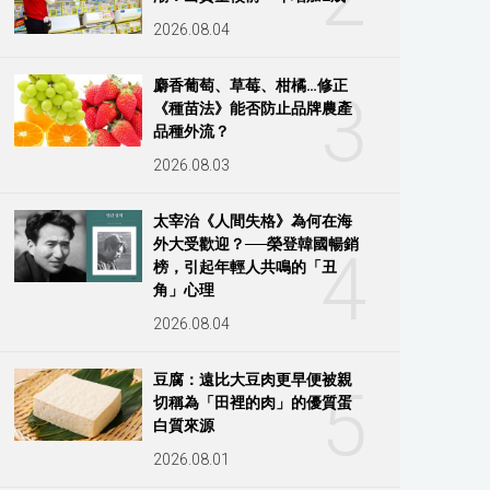
2026.08.04
麝香葡萄、草莓、柑橘…修正
3
《種苗法》能否防止品牌農產
品種外流？
2026.08.03
太宰治《人間失格》為何在海
外大受歡迎？──榮登韓國暢銷
4
榜，引起年輕人共鳴的「丑
角」心理
2026.08.04
豆腐：遠比大豆肉更早便被親
5
切稱為「田裡的肉」的優質蛋
白質來源
2026.08.01