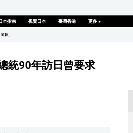
日本指南
視覺日本
臺灣香港
更多
人物訪談
皇道歉」
日本入門
總統90年訪日曾要求
政治外交
社會
財經
文化
科學技術