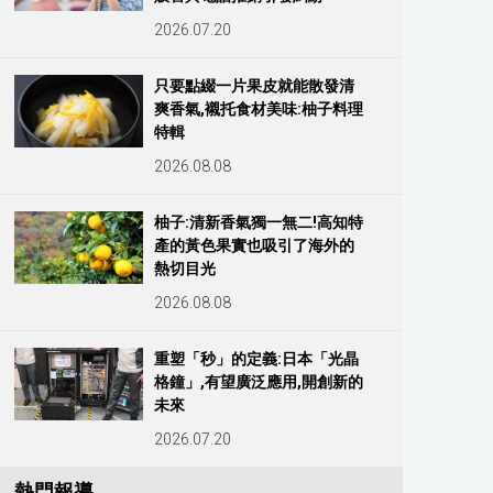
2026.07.20
只要點綴一片果皮就能散發清
爽香氣,襯托食材美味:柚子料理
特輯
2026.08.08
柚子:清新香氣獨一無二!高知特
產的黃色果實也吸引了海外的
熱切目光
2026.08.08
重塑「秒」的定義:日本「光晶
格鐘」,有望廣泛應用,開創新的
未來
2026.07.20
熱門報導