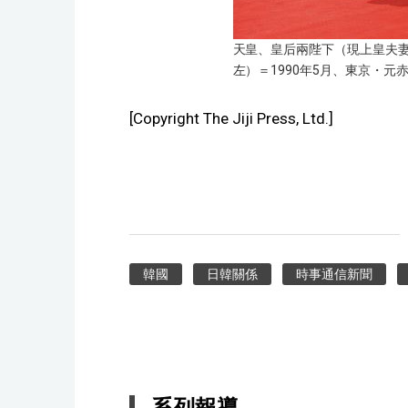
天皇、皇后兩陛下（現上皇夫
左）＝1990年5月、東京・元
[Copyright The Jiji Press, Ltd.]
韓國
日韓關係
時事通信新聞