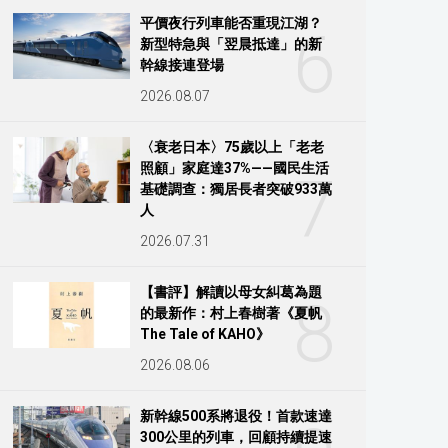
平價夜行列車能否重現江湖？
6
新型特急與「翌晨抵達」的新
幹線接連登場
2026.08.07
〈衰老日本〉75歲以上「老老
照顧」家庭達37%——國民生活
7
基礎調查：獨居長者突破933萬
人
2026.07.31
【書評】解讀以母女糾葛為題
8
的最新作：村上春樹著《夏帆
The Tale of KAHO》
2026.08.06
新幹線500系將退役！首款速達
300公里的列車，回顧持續提速