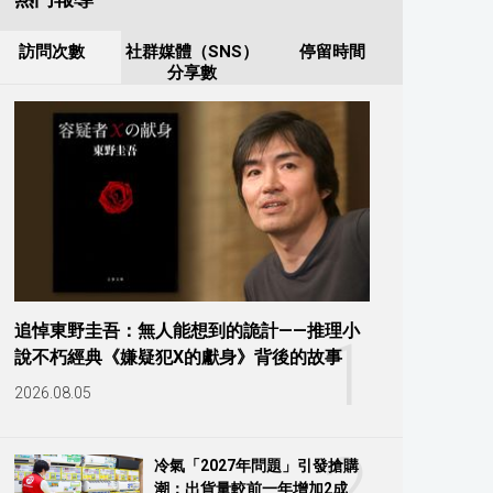
訪問次數
社群媒體（SNS）
停留時間
分享數
追悼東野圭吾：無人能想到的詭計——推理小
1
說不朽經典《嫌疑犯X的獻身》背後的故事
2026.08.05
2
冷氣「2027年問題」引發搶購
潮：出貨量較前一年增加2成