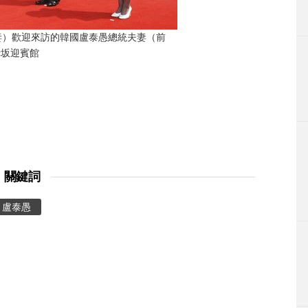
妻）歡迎來訪的韓國盧泰愚總統夫妻（前
赤坂迎賓館
關鍵詞
盧泰愚