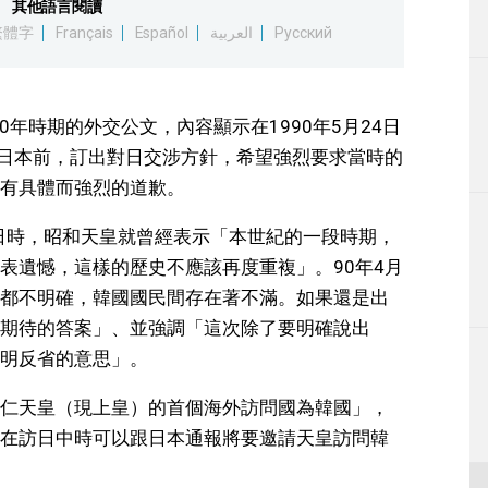
其他語言閱讀
生活
繁體字
Français
Español
العربية
Русский
運動
0年時期的外交公文，內容顯示在1990年5月24日
東京
問日本前，訂出對日交涉方針，希望強烈要求當時的
有具體而強烈的道歉。
編輯部通知
訪日時，昭和天皇就曾經表示「本世紀的一段時期，
表遺憾，這樣的歷史不應該再度重複」。90年4月
都不明確，韓國國民間存在著不滿。如果還是出
期待的答案」、並強調「這次除了要明確說出
明反省的意思」。
仁天皇（現上皇）的首個海外訪問國為韓國」，
在訪日中時可以跟日本通報將要邀請天皇訪問韓