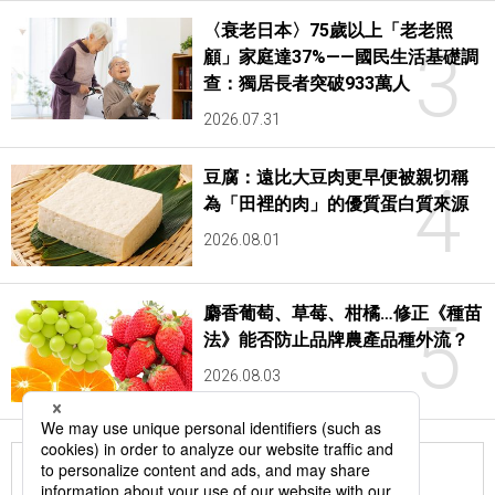
〈衰老日本〉75歲以上「老老照
3
顧」家庭達37%——國民生活基礎調
查：獨居長者突破933萬人
2026.07.31
豆腐：遠比大豆肉更早便被親切稱
4
為「田裡的肉」的優質蛋白質來源
2026.08.01
麝香葡萄、草莓、柑橘…修正《種苗
5
法》能否防止品牌農產品種外流？
2026.08.03
更多