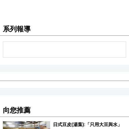
醫療健康
系列報導
語言
東京
編輯部通知
向您推薦
日式豆皮(湯葉):「只用大豆與水」