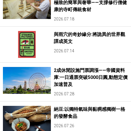
極致的簡單與奢華——支撐修行僧健
康的寺町傳統食材
2026.07.18
與雨穴的奇妙緣分:將詭異的世界觀
譯成英文
2026.07.14
2成休閒設施門票調漲——帝國資料
庫:一日通票突破5000日圓,動態定價
加速普及
2026.07.28
納豆:以獨特氣味與黏稠感獨樹一格
的發酵食品
2026.07.26