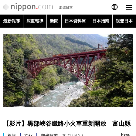
最新報導
深度報導
新聞
日本資料庫
日本指南
視覺日本
日本語
English
简体字
最新報導
Français
深度報導
Español
新聞
العربية
日本資料庫
Русский
【影片】黒部峽谷鐵路小火車重新開放 富山縣
日本指南
News
視訊
文化
觀光旅遊
2021.04.20