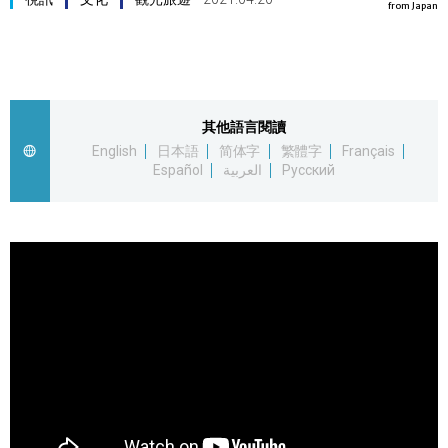
from Japan
視覺日本
臺灣香港
其他語言閱讀
更多
English
日本語
简体字
繁體字
Français
Español
العربية
Русский
人物訪談
official SNS
日本入門
政治外交
社會
財經