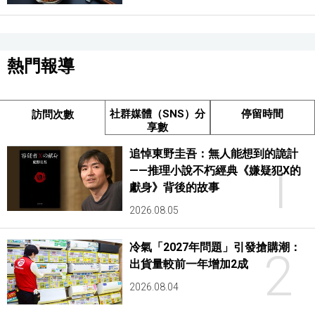
熱門報導
社群媒體（SNS）分
停留時間
訪問次數
享數
追悼東野圭吾：無人能想到的詭計
1
——推理小說不朽經典《嫌疑犯X的
獻身》背後的故事
2026.08.05
冷氣「2027年問題」引發搶購潮：
2
出貨量較前一年增加2成
2026.08.04