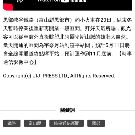
文化
黒部峽谷鐵路（富山縣黒部市）的小火車在20日，結束冬
天暫時停業後重新再開業一段區間。拜好天氣所賜，觀光
科學技術
客可以從車窗外直接眺望北阿爾卑斯山脈的雄壯大自然。
當天開通的區間為宇奈月站到笹平站間，預計5月11日將
生活
會全線開通道終點欅平站，預計運作到11月底前。【時事
通信影像中心】
運動
Copyright(c) JIJI PRESS LTD., All Rights Reserved.
娛樂
教育
關鍵詞
工作勞動
鐵路
富山縣
時事通信新聞
黑部
家庭