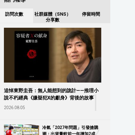
訪問次數
社群媒體（SNS）
停留時間
分享數
追悼東野圭吾：無人能想到的詭計——推理小
1
說不朽經典《嫌疑犯X的獻身》背後的故事
2026.08.05
2
冷氣「2027年問題」引發搶購
潮：出貨量較前一年增加2成