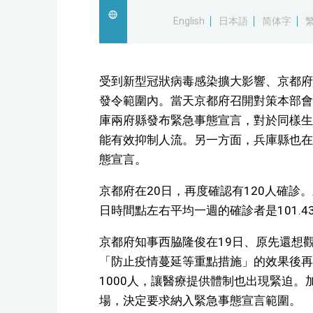
English
日本語
简体字
受到新型冠狀病毒感染擴大影響、京都府
發令範圍內。當天京都府召開對策本部會
庫兩府縣發布緊急事態宣言，對於同樣生
能有效抑制人流。另一方面，兵庫縣也在
態宣言。
京都府在20日，再度確認有120人確診
日時間點左右平均一週的確診者是101.4
京都府知事西脇隆俊在19日、原先還想
「防止疫情蔓延等重點措施」的效果後再
1000人，讓醫療提供體制也出現緊迫
場，決定要求納入緊急事態宣言範圍。