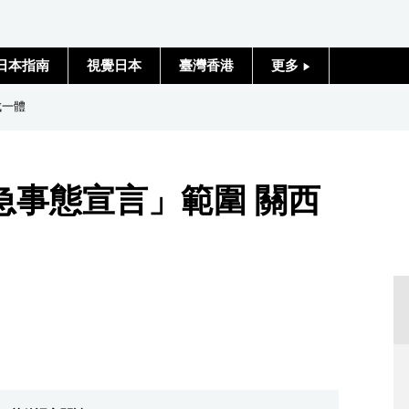
日本指南
視覺日本
臺灣香港
更多
人物訪談
成一體
日本入門
急事態宣言」範圍 關西
政治外交
社會
財經
文化
科學技術