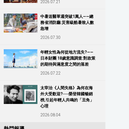
2026.07.21
中暑送醫單週突破1萬人——總
務省消防廳:災害級酷暑致人數
急增
2026.07.30
年輕女性為何從地方流失?——
日本財團 18歲意識調查:對政策
的期待與滿意度之間的落差
2026.07.22
太宰治《人間失格》為何在海
外大受歡迎?──榮登韓國暢銷
榜,引起年輕人共鳴的「丑角」
心理
2026.08.04
熱門報導