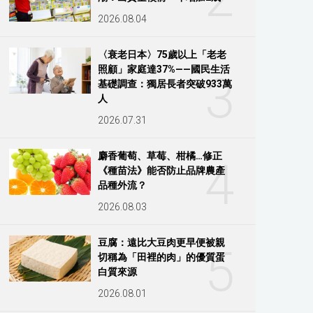
2026.08.04
〈衰老日本〉75歲以上「老老
照顧」家庭達37%——國民生活
3
基礎調查：獨居長者突破933萬
人
2026.07.31
麝香葡萄、草莓、柑橘…修正
4
《種苗法》能否防止品牌農產
品種外流？
2026.08.03
豆腐：遠比大豆肉更早便被親
5
切稱為「田裡的肉」的優質蛋
白質來源
2026.08.01