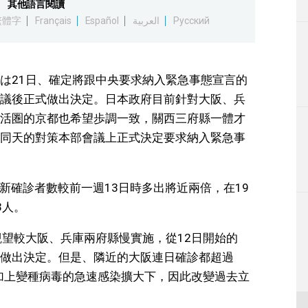
其他語言閱讀
生活
繁體字
Français
Español
العربية
Русский
運動
は21日、確定將跟中央要求納入緊急事態宣言的
東京
議後正式做出決定。日本政府目前針對大阪、兵
活圏的京都也希望歩調一致，關西三府縣一體才
編輯部通知
同天的對策本部會議上正式決定要求納入緊急事
。新確診者數較前一週13日時多出將近兩倍，在19
3人。
觀望較大阪、兵庫兩府縣慢實施，從12日開始的
做出決定。但是、隣近的大阪連日確診都超過
。加上變種病毒的急速感染擴大下，因此改變過去立