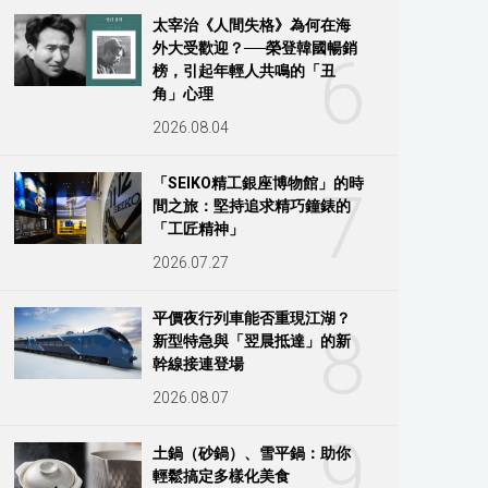
太宰治《人間失格》為何在海
外大受歡迎？──榮登韓國暢銷
6
榜，引起年輕人共鳴的「丑
角」心理
2026.08.04
「SEIKO精工銀座博物館」的時
7
間之旅：堅持追求精巧鐘錶的
「工匠精神」
2026.07.27
平價夜行列車能否重現江湖？
8
新型特急與「翌晨抵達」的新
幹線接連登場
2026.08.07
9
土鍋（砂鍋）、雪平鍋：助你
輕鬆搞定多樣化美食