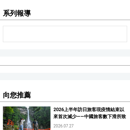
系列報導
醫療健康
語言
東京
編輯部通知
向您推薦
2026上半年訪日旅客現疫情結束以
來首次減少——中國旅客數下滑所致
2026.07.27