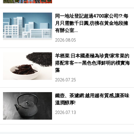
同一地址登記超過4700家公司!?:每
月只需數千日圓,彷彿在黃金地段擁
有辦公室...
2026.08.05
羊栖菜:日本國產極為珍貴!家常菜的
搭配常客——黑色色澤鮮明的樸實海
藻
2026.07.25
鐵壺、茶濾網:越用越有質感,讓茶味
溫潤醇厚!
2026.07.13