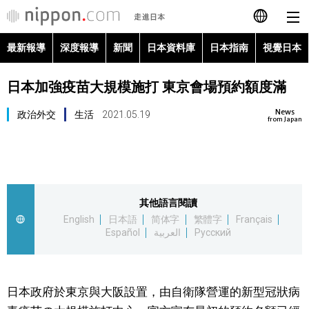
最新報導
深度報導
新聞
日本資料庫
日本指南
視覺日本
日本語
日本加強疫苗大規模施打 東京會場預約額度滿
English
News
政治外交
生活
2021.05.19
简体字
from Japan
最新報導
Français
深度報導
Español
其他語言閱讀
新聞
English
日本語
简体字
繁體字
Français
العربية
Español
العربية
Русский
日本資料庫
Русский
日本指南
日本政府於東京與大阪設置，由自衛隊營運的新型冠狀病