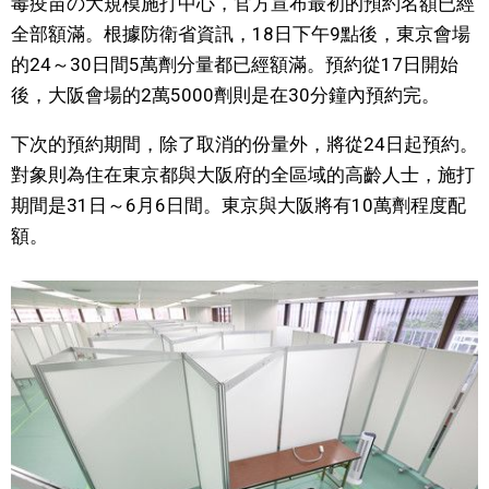
毒疫苗の大規模施打中心，官方宣布最初的預約名額已經
視覺日本
全部額滿。根據防衛省資訊，18日下午9點後，東京會場
的24～30日間5萬劑分量都已經額滿。預約從17日開始
臺灣香港
後，大阪會場的2萬5000劑則是在30分鐘內預約完。
下次的預約期間，除了取消的份量外，將從24日起預約。
更多
對象則為住在東京都與大阪府的全區域的高齡人士，施打
期間是31日～6月6日間。東京與大阪將有10萬劑程度配
人物訪談
official SNS
額。
日本入門
政治外交
社會
財經