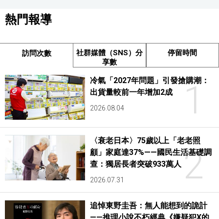
熱門報導
社群媒體（SNS）分
停留時間
訪問次數
享數
冷氣「2027年問題」引發搶購潮：
1
出貨量較前一年增加2成
2026.08.04
〈衰老日本〉75歲以上「老老照
2
顧」家庭達37%——國民生活基礎調
查：獨居長者突破933萬人
2026.07.31
追悼東野圭吾：無人能想到的詭計
——推理小說不朽經典《嫌疑犯X的