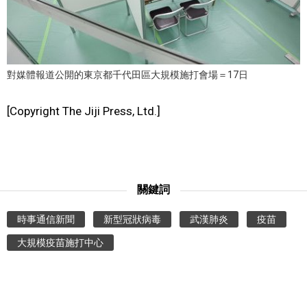
文化
科學技術
對媒體報道公開的東京都千代田區大規模施打會場＝17日
生活
[Copyright The Jiji Press, Ltd.]
運動
娛樂
關鍵詞
教育
時事通信新聞
新型冠狀病毒
武漢肺炎
疫苗
大規模疫苗施打中心
工作勞動
家庭