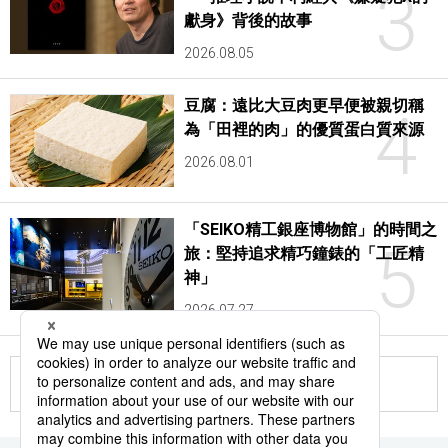
3
獻身》背後的故事
2026.08.05
豆腐：遠比大豆肉更早便被親切稱
4
為「田裡的肉」的優質蛋白質來源
2026.08.01
「SEIKO精工銀座博物館」的時間之
5
旅：堅持追求精巧鐘錶的「工匠精
神」
2026.07.27
更多