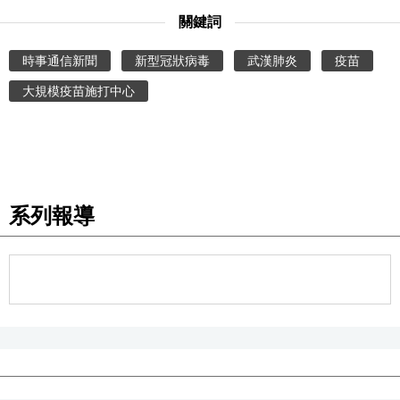
關鍵詞
醫療健康
時事通信新聞
新型冠狀病毒
武漢肺炎
疫苗
語言
大規模疫苗施打中心
東京
編輯部通知
系列報導