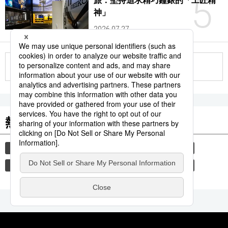
5
旅：堅持追求精巧鐘錶的「工匠精
神」
2026.07.27
更多
熱門關鍵詞
書訊
文學
小說
小說家
文藝春秋
東野圭吾
直木賞
教育
禮儀
禮貌