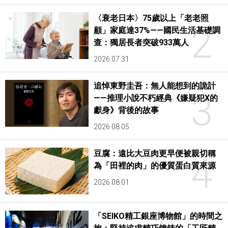
〈衰老日本〉75歲以上「老老照
2
顧」家庭達37%——國民生活基礎調
查：獨居長者突破933萬人
2026.07.31
追悼東野圭吾：無人能想到的詭計
3
——推理小說不朽經典《嫌疑犯X的
獻身》背後的故事
2026.08.05
豆腐：遠比大豆肉更早便被親切稱
4
為「田裡的肉」的優質蛋白質來源
2026.08.01
「SEIKO精工銀座博物館」的時間之