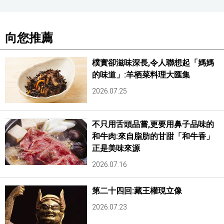
向您推薦
樸實卻滋味深長,令人聯想起「媽媽
的味道」:羊栖菜料理大匯集
2026.07.25
不只用舌頭品嘗,更要用鼻子品味的
和牛肉:來自脂肪的甘甜「和牛香」
正是美味來源
2026.07.16
第二十四回:藏王權現立像
2026.07.23