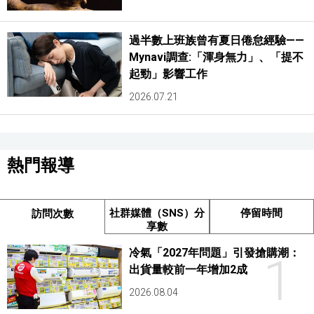
過半數上班族曾有夏日倦怠經驗——
Mynavi調查:「渾身無力」、「提不
起勁」影響工作
2026.07.21
熱門報導
社群媒體（SNS）分
停留時間
訪問次數
享數
冷氣「2027年問題」引發搶購潮：
1
出貨量較前一年增加2成
2026.08.04