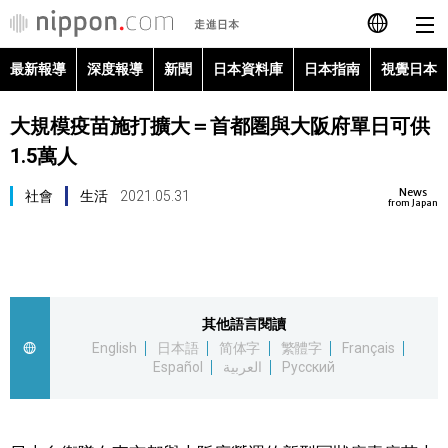
最新報導
深度報導
新聞
日本資料庫
日本指南
視覺日本
日本語
大規模疫苗施打擴大＝首都圏與大阪府單日可供
English
1.5萬人
简体字
最新報導
News
社會
生活
2021.05.31
from Japan
Français
深度報導
Español
新聞
其他語言閱讀
العربية
English
日本語
简体字
繁體字
Français
日本資料庫
Español
العربية
Русский
Русский
日本指南