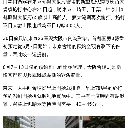
日本自衛隊在東京都與大阪府營運的新型冠狀病毒疫苗大
視覺日本
規模施打中心在31日起，將東京、埼玉、千葉、神奈川4
都縣與大阪府65歲以上高齡人士擴大範圍再次施打。施打
臺灣香港
單日人數上限也成為單日1萬5000人。
30日前只以東京23區與大阪市內為對象。首都圏旁3縣當
更多
初預定從6月7日開始，東京會場的預約空額有剩下的份
量，因此較一週提前。
人物訪談
official SNS
6月7～13日份的預約也已經開始受理，大阪會場則是新
日本入門
增京都府與兵庫縣成為新的對象範圍。
東京・大手町會場從早上開始就排隊，早上7點半的施打
政治外交
預約報到開始後就順利地實施中。其中有一度時間有點混
雜，螢幕上也顯示等待時間需要「40～45分」。
社會
財經