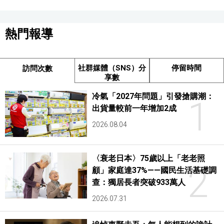
熱門報導
社群媒體（SNS）分
停留時間
訪問次數
享數
冷氣「2027年問題」引發搶購潮：
1
出貨量較前一年增加2成
2026.08.04
〈衰老日本〉75歲以上「老老照
2
顧」家庭達37%——國民生活基礎調
查：獨居長者突破933萬人
2026.07.31