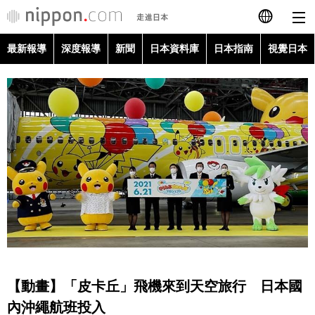
最新報導
深度報導
新聞
日本資料庫
日本指南
視覺日本
日本語
English
简体字
最新報導
Français
深度報導
Español
新聞
العربية
日本資料庫
Русский
【動畫】「皮卡丘」飛機來到天空旅行 日本國
日本指南
內沖繩航班投入