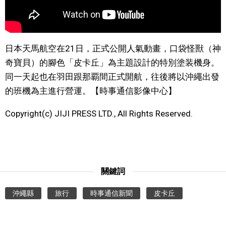
文化
科學技術
日本天馬航空在21日，正式公開人氣動畫，口袋怪獸（神
奇寶貝）的腳色「皮卡丘」為主題設計的特別塗装機身。
生活
同一天起也在羽田跟那覇間正式開航，往後將以沖繩出發
的班機為主進行營運。【時事通信影像中心】
運動
Copyright(c) JIJI PRESS LTD., All Rights Reserved.
娛樂
教育
關鍵詞
工作勞動
沖繩縣
旅行
時事通信新聞
皮卡丘
家庭