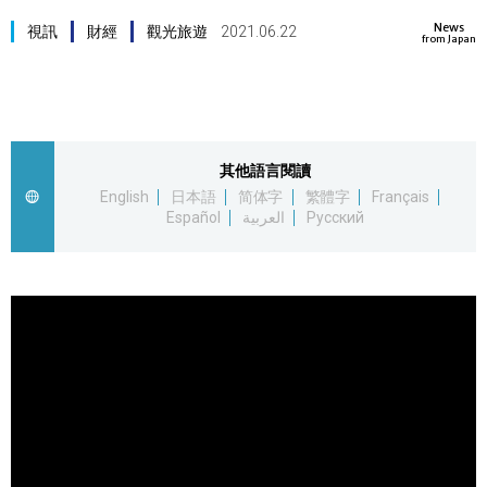
News
視覺日本
視訊
財經
觀光旅遊
2021.06.22
from Japan
臺灣香港
更多
其他語言閱讀
English
日本語
简体字
繁體字
Français
人物訪談
Español
العربية
Русский
official SNS
日本入門
政治外交
社會
財經