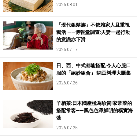
2026.08.01
「現代銀髮族」不依賴家人且重視
獨活 ——博報堂調查:夫妻一起行動
的意識亦下滑
2026.07.17
日、西、中式都能搭配,令人心服口
服的「絕妙組合」!納豆料理大匯集
2026.07.26
羊栖菜:日本國產極為珍貴!家常菜的
搭配常客——黑色色澤鮮明的樸實海
藻
2026.07.25