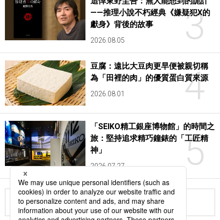
追悼東野圭吾：無人能想到的詭計
3
——推理小說不朽經典《嫌疑犯X的
獻身》背後的故事
2026.08.05
豆腐：遠比大豆肉更早便被親切稱
4
為「田裡的肉」的優質蛋白質來源
2026.08.01
「SEIKO精工銀座博物館」的時間之
5
旅：堅持追求精巧鐘錶的「工匠精
神」
2026.07.27
更多