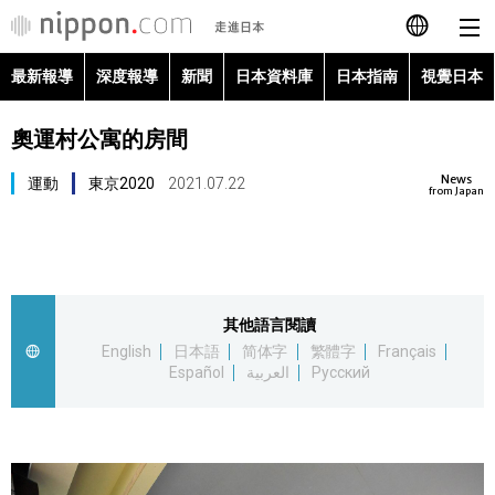
最新報導
深度報導
新聞
日本資料庫
日本指南
視覺日本
日本語
奧運村公寓的房間
English
News
運動
東京2020
2021.07.22
简体字
from Japan
最新報導
Français
深度報導
Español
其他語言閱讀
新聞
English
日本語
简体字
繁體字
Français
العربية
Español
العربية
Русский
日本資料庫
Русский
日本指南