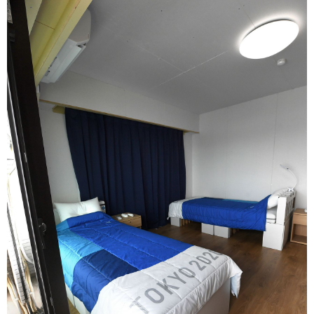
視覺日本
臺灣香港
更多
人物訪談
official SNS
日本入門
政治外交
社會
財經