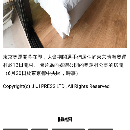
文化
科學技術
生活
東京奧運開幕在即，大會期間選手們居住的東京晴海奧運
運動
村於13日開村。 圖片為向媒體公開的奧運村公寓的房間
（6月20日於東京都中央區，時事）
娛樂
Copyright(c) JIJI PRESS LTD., All Rights Reserved.
教育
工作勞動
關鍵詞
家庭