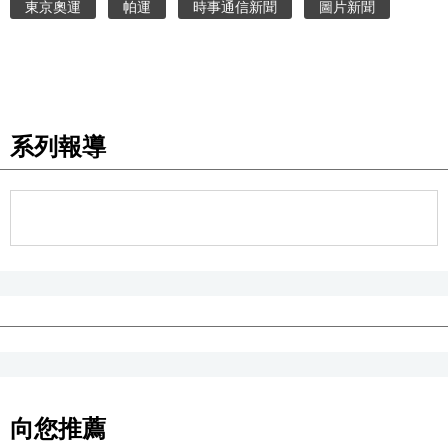
東京奧運
帕運
時事通信新聞
圖片新聞
醫療健康
語言
系列報導
東京
編輯部通知
向您推薦