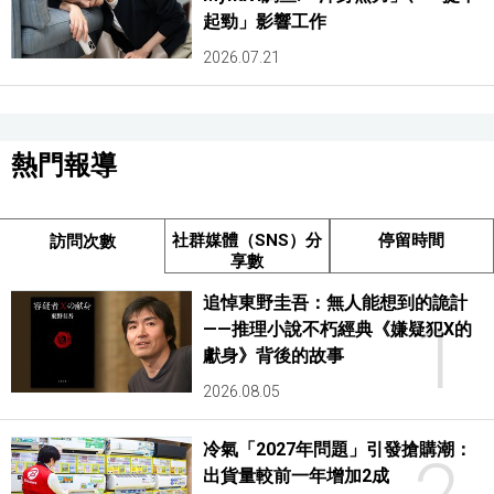
起勁」影響工作
2026.07.21
熱門報導
社群媒體（SNS）分
停留時間
訪問次數
享數
追悼東野圭吾：無人能想到的詭計
1
——推理小說不朽經典《嫌疑犯X的
獻身》背後的故事
2026.08.05
冷氣「2027年問題」引發搶購潮：
出貨量較前一年增加2成