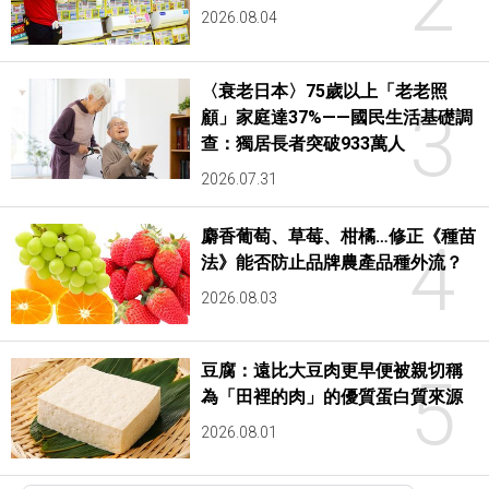
2
2026.08.04
〈衰老日本〉75歲以上「老老照
3
顧」家庭達37%——國民生活基礎調
查：獨居長者突破933萬人
2026.07.31
麝香葡萄、草莓、柑橘…修正《種苗
4
法》能否防止品牌農產品種外流？
2026.08.03
豆腐：遠比大豆肉更早便被親切稱
5
為「田裡的肉」的優質蛋白質來源
2026.08.01