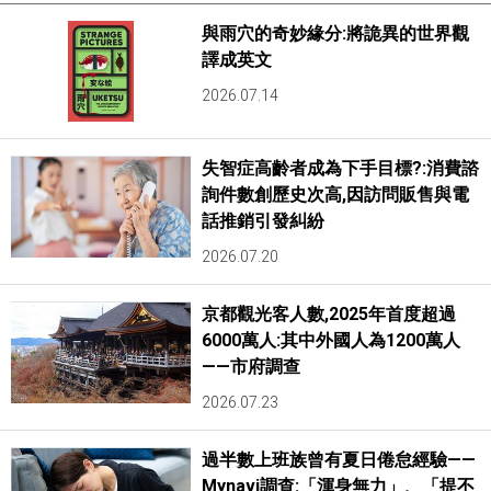
與雨穴的奇妙緣分:將詭異的世界觀
譯成英文
2026.07.14
失智症高齡者成為下手目標?:消費諮
詢件數創歷史次高,因訪問販售與電
話推銷引發糾紛
2026.07.20
京都觀光客人數,2025年首度超過
6000萬人:其中外國人為1200萬人
——市府調查
2026.07.23
過半數上班族曾有夏日倦怠經驗——
Mynavi調查:「渾身無力」、「提不