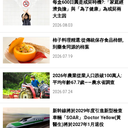
每盒600日圓是戒菸時機?:「家庭經
濟負擔」與「為了健康」為戒菸兩
大主因
2026.08.03
柿子料理精選:從傳統保存食品柿餅,
到藥食同源的柿葉
2026.07.19
2026年農業從業人口跌破100萬人:
平均年齡67.7歲——農水省調查
2026.07.24
新幹線將於2029年度引進新型檢查
車輛「SOAR」:Doctor Yellow(黃
醫生)將於2027年1月退役