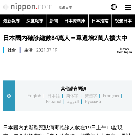
最新報導
深度報導
新聞
日本資料庫
日本指南
視覺日本
日本語
日本國内確診總數84萬人＝單週增2萬人擴大中
English
News
社會
生活
2021.07.19
简体字
from Japan
最新報導
Français
深度報導
Español
其他語言閱讀
新聞
English
日本語
简体字
繁體字
Français
العربية
Español
العربية
Русский
日本資料庫
Русский
日本指南
日本國内的新型冠狀病毒確診人數在19日上午10點現