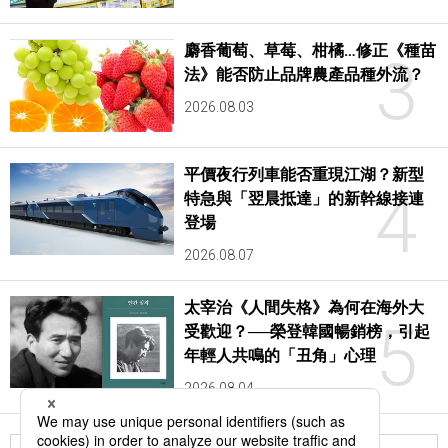
麝香葡萄、草莓、柑橘…修正《種苗
3
法》能否防止品牌農產品種外流？
2026.08.03
平價夜行列車能否重現江湖？新型
4
特急與「翌晨抵達」的新幹線接連
登場
2026.08.07
太宰治《人間失格》為何在海外大
5
受歡迎？──榮登韓國暢銷榜，引起
年輕人共鳴的「丑角」心理
2026.08.04