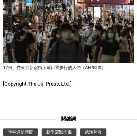
文化
科學技術
生活
運動
17日、在東京新宿街上戴口罩步行的人們（AFP時事）
娛樂
[Copyright The Jiji Press, Ltd.]
教育
工作勞動
關鍵詞
時事通信新聞
新型冠狀病毒
武漢肺炎
家庭