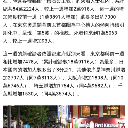
在，包含客輪郵船「鑽石公主號」的乘船人士在內，累計
視覺日本
總共84萬2224人，較上一週增加2萬918人。這一週的增
加幅度較前一週（1萬3891人增加）還要多出約7000
臺灣香港
人，在東京奧運開幕前以首都圏為中心擴大的傾向持續明
朗化中，呈現「第5波」的樣貌。死者也來到1萬5063
人，較上一週增加93人。
更多
這一週的新確診者依照都道府縣別來看，東京都與前一週
人物訪談
official SNS
相比增加7478人（累計確診數18萬9116人）為最多、日
本國内的增加人數多出了3分之1。其他依序是神奈川縣增
日本入門
加2797人（同7萬3113人）、大阪府增加1898人（同10
萬6746人）、埼玉縣增加1754人（同4萬9682人）、千
政治外交
葉縣增加1530人（同4萬3574人）。
社會
財經