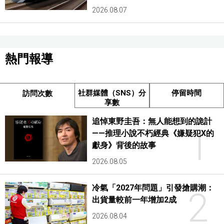
2026.08.07
熱門報導
社群媒體（SNS）分
停留時間
訪問次數
享數
追悼東野圭吾：無人能想到的詭計
1
——推理小說不朽經典《嫌疑犯X的
獻身》背後的故事
2026.08.05
冷氣「2027年問題」引發搶購潮：
2
出貨量較前一年增加2成
2026.08.04