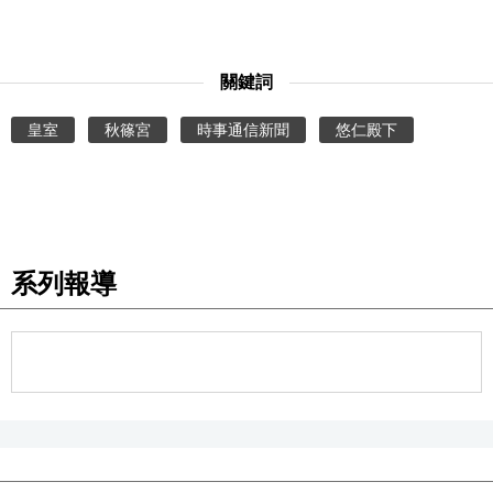
醫療健康
關鍵詞
語言
皇室
秋篠宮
時事通信新聞
悠仁殿下
東京
編輯部通知
系列報導