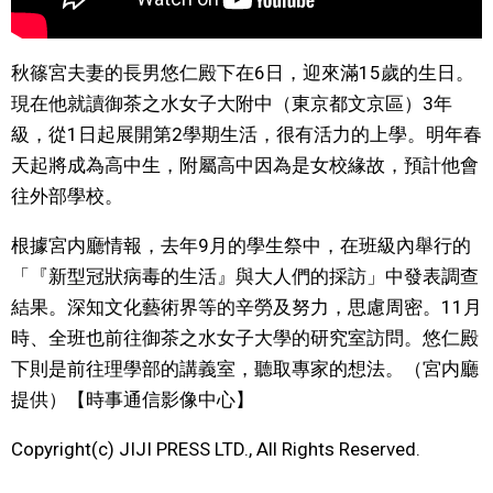
文化
秋篠宮夫妻的長男悠仁殿下在6日，迎來滿15歲的生日。
現在他就讀御茶之水女子大附中（東京都文京區）3年
科學技術
級，從1日起展開第2學期生活，很有活力的上學。明年春
天起將成為高中生，附屬高中因為是女校緣故，預計他會
生活
往外部學校。
運動
根據宮内廳情報，去年9月的學生祭中，在班級內舉行的
「『新型冠狀病毒的生活』與大人們的採訪」中發表調查
娛樂
結果。深知文化藝術界等的辛勞及努力，思慮周密。11月
時、全班也前往御茶之水女子大學的研究室訪問。悠仁殿
教育
下則是前往理學部的講義室，聽取專家的想法。（宮内廳
提供）【時事通信影像中心】
工作勞動
Copyright(c) JIJI PRESS LTD., All Rights Reserved.
家庭