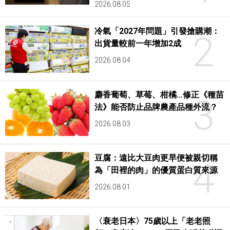
2026.08.05
冷氣「2027年問題」引發搶購潮：
2
出貨量較前一年增加2成
2026.08.04
麝香葡萄、草莓、柑橘…修正《種苗
3
法》能否防止品牌農產品種外流？
2026.08.03
豆腐：遠比大豆肉更早便被親切稱
4
為「田裡的肉」的優質蛋白質來源
2026.08.01
〈衰老日本〉75歲以上「老老照