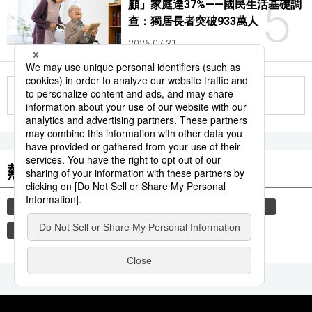
5
顧」家庭達37%——國民生活基礎調
查：獨居長者突破933萬人
2026.07.31
更多
熱門關鍵詞
教育
時事通信新聞
禮儀
住宅
禮貌
玄關
脫鞋
運動
歷史
觀光旅遊