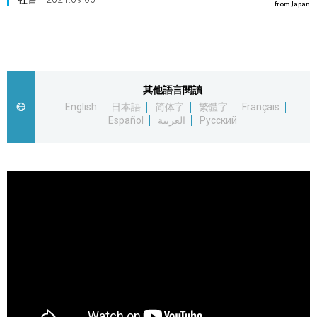
from Japan
視覺日本
臺灣香港
其他語言閱讀
更多
English
日本語
简体字
繁體字
Français
Español
العربية
Русский
人物訪談
official SNS
日本入門
政治外交
社會
財經