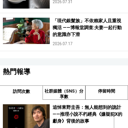
2026.07.31
「現代銀髮族」不依賴家人且重視
獨活 ——博報堂調查:夫妻一起行動
的意識亦下滑
2026.07.17
熱門報導
社群媒體（SNS）分
停留時間
訪問次數
享數
追悼東野圭吾：無人能想到的詭計
1
——推理小說不朽經典《嫌疑犯X的
獻身》背後的故事