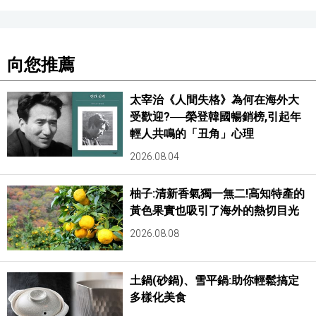
向您推薦
太宰治《人間失格》為何在海外大
受歡迎?──榮登韓國暢銷榜,引起年
輕人共鳴的「丑角」心理
2026.08.04
柚子:清新香氣獨一無二!高知特產的
黃色果實也吸引了海外的熱切目光
2026.08.08
土鍋(砂鍋)、雪平鍋:助你輕鬆搞定
多樣化美食