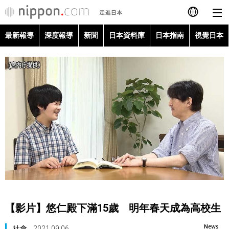
最新報導
深度報導
新聞
日本資料庫
日本指南
視覺日本
日本語
English
简体字
最新報導
Français
深度報導
Español
新聞
العربية
日本資料庫
Русский
【影片】悠仁殿下滿15歲 明年春天成為高校生
日本指南
News
社會
2021.09.06