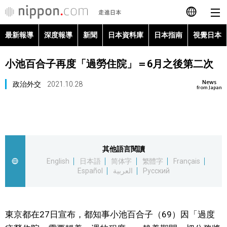
最新報導
深度報導
新聞
日本資料庫
日本指南
視覺日本
日本語
小池百合子再度「過勞住院」＝6月之後第二次
English
News
政治外交
2021.10.28
简体字
from Japan
最新報導
Français
深度報導
Español
其他語言閱讀
新聞
English
日本語
简体字
繁體字
Français
العربية
Español
العربية
Русский
日本資料庫
Русский
日本指南
東京都在27日宣布，都知事小池百合子（69）因「過度