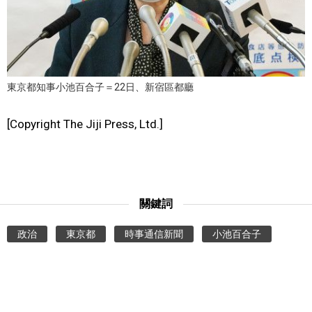
文化
科學技術
東京都知事小池百合子＝22日、新宿區都廳
生活
[Copyright The Jiji Press, Ltd.]
運動
娛樂
關鍵詞
教育
政治
東京都
時事通信新聞
小池百合子
工作勞動
家庭