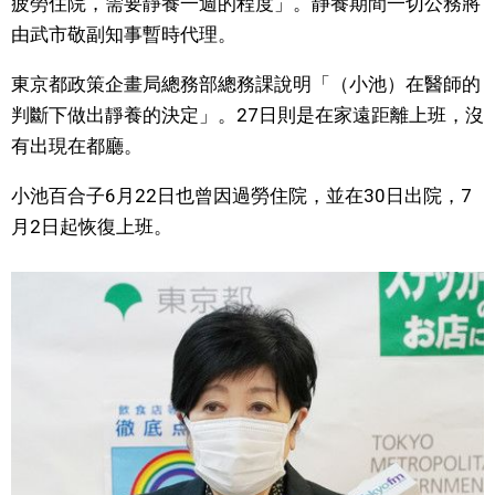
疲勞住院，需要靜養一週的程度」。静養期間一切公務將
視覺日本
由武市敬副知事暫時代理。
東京都政策企畫局總務部總務課說明「（小池）在醫師的
臺灣香港
判斷下做出靜養的決定」。27日則是在家遠距離上班，沒
有出現在都廳。
更多
小池百合子6月22日也曾因過勞住院，並在30日出院，7
人物訪談
月2日起恢復上班。
official SNS
日本入門
政治外交
社會
財經