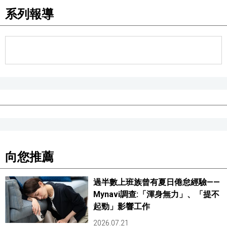
系列報導
醫療健康
語言
東京
編輯部通知
向您推薦
過半數上班族曾有夏日倦怠經驗——
Mynavi調查:「渾身無力」、「提不
起勁」影響工作
2026.07.21