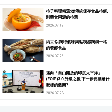
柿子料理精選:從傳統保存食品柿餅,
到藥食同源的柿葉
2026.07.19
納豆:以獨特氣味與黏稠感獨樹一格
的發酵食品
2026.07.26
邁向「自由開放的印度太平洋」
(FOIP)3.0:升級之後,下一步要描繪什
麼樣的藍圖?
2026.07.28