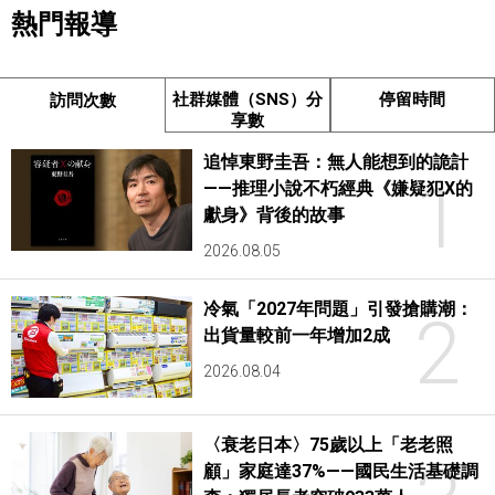
熱門報導
社群媒體（SNS）分
停留時間
訪問次數
享數
追悼東野圭吾：無人能想到的詭計
1
——推理小說不朽經典《嫌疑犯X的
獻身》背後的故事
2026.08.05
冷氣「2027年問題」引發搶購潮：
2
出貨量較前一年增加2成
2026.08.04
〈衰老日本〉75歲以上「老老照
顧」家庭達37%——國民生活基礎調