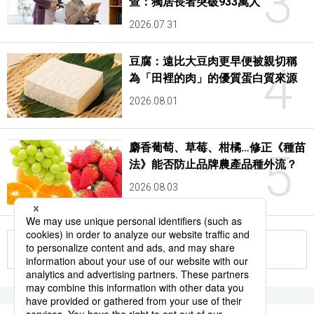
3
查：獨居長者突破933萬人
2026.07.31
豆腐：遠比大豆肉更早便被親切稱
4
為「田裡的肉」的優質蛋白質來源
2026.08.01
麝香葡萄、草莓、柑橘…修正《種苗
5
法》能否防止品牌農產品種外流？
2026.08.03
更多