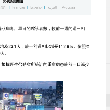
其他語言閱讀
生活
繁體字
Français
Español
العربية
Русский
運動
型冠狀病毒。單日的確診者數，較前一週的週三相
東京
編輯部通知
23.1人，較一前週相比增長113.8％。依照東
0人。
人。根據厚生勞動省所統計的重症病患較前一日減少