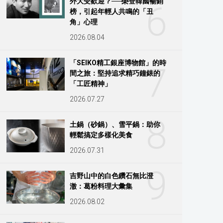
外大受歡迎？──榮登韓國暢銷
6
榜，引起年輕人共鳴的「丑
角」心理
2026.08.04
「SEIKO精工銀座博物館」的時
7
間之旅：堅持追求精巧鐘錶的
「工匠精神」
2026.07.27
8
土鍋（砂鍋）、雪平鍋：助你
輕鬆搞定多樣化美食
2026.07.31
9
吉野山中的白色鑽石無比澄
澈：葛粉料理大彙集
2026.08.02