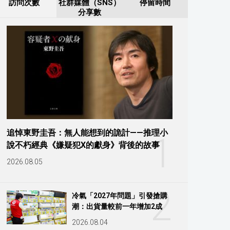
訪問次數
社群媒體（SNS）
停留時間
分享數
追悼東野圭吾：無人能想到的詭計——推理小
1
說不朽經典《嫌疑犯X的獻身》背後的故事
2026.08.05
2
冷氣「2027年問題」引發搶購
潮：出貨量較前一年增加2成
2026.08.04