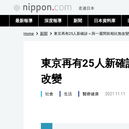
最新報導
深度報導
新聞
日本資料庫
Home
新聞
東京再有25人新確診＝與一週間前相比無改變
東京再有25人新
改變
社會
生活
醫療健康
2021.11.11