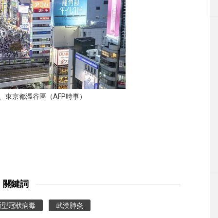
、東京都澀谷區（AFP時事）
關鍵詞
新型冠狀病毒
武漢肺炎