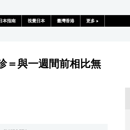
日本指南
視覺日本
臺灣香港
更多
人物訪談
日本入門
確診＝與一週間前相比無
政治外交
社會
財經
文化
科學技術