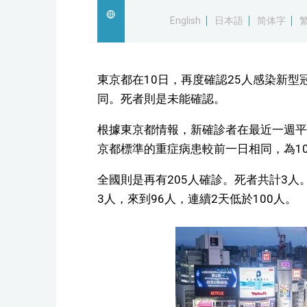
English
日本語
简体字
東京都在10日，再度確認25人感染新
同。死者則是未能確認。
根據東京都情報，新確診者在最近一週平均為
京都標準的重症病患較前一日相同，為1
全國則是再有205人確診。死者共計3
3人，來到96人，連續2天低於100人。