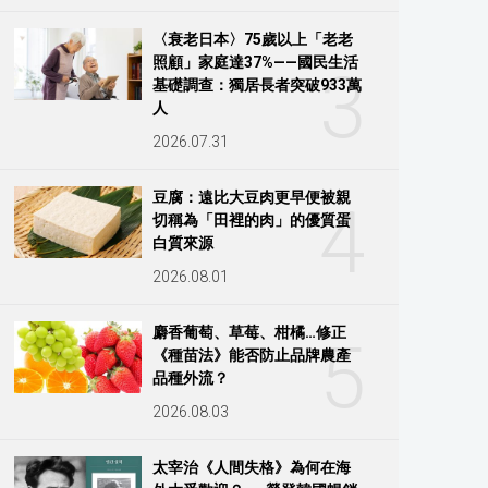
〈衰老日本〉75歲以上「老老
照顧」家庭達37%——國民生活
3
基礎調查：獨居長者突破933萬
人
2026.07.31
豆腐：遠比大豆肉更早便被親
4
切稱為「田裡的肉」的優質蛋
白質來源
2026.08.01
麝香葡萄、草莓、柑橘…修正
5
《種苗法》能否防止品牌農產
品種外流？
2026.08.03
太宰治《人間失格》為何在海