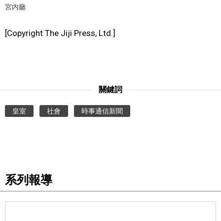
宮内廳
文化
[Copyright The Jiji Press, Ltd.]
科學技術
生活
關鍵詞
運動
皇室
社會
時事通信新聞
娛樂
教育
系列報導
工作勞動
家庭