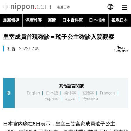
最新報導
深度報導
新聞
日本資料庫
日本指南
視覺日本
日本語
皇室成員首現確診＝瑤子公主確診入院觀察
English
News
社會
2022.02.09
简体字
from Japan
最新報導
Français
深度報導
Español
其他語言閱讀
新聞
English
日本語
简体字
繁體字
Français
العربية
Español
العربية
Русский
日本資料庫
Русский
日本指南
日本宮内廳在8日表示，皇室三笠宮家成員瑤子公主