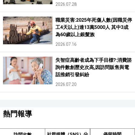
2026.07.28
職業災害:2025年死傷人數(因職災停
工4天以上)達13萬5000人 其中3成
為60歲以上銀髮族
2026.07.16
失智症高齡者成為下手目標?:消費諮
詢件數創歷史次高,因訪問販售與電
話推銷引發糾紛
2026.07.20
熱門報導
社群媒體（SNS）分
停留時間
訪問次數