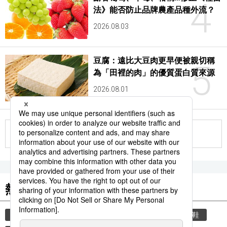
4
法》能否防止品牌農產品種外流？
2026.08.03
豆腐：遠比大豆肉更早便被親切稱
5
為「田裡的肉」的優質蛋白質來源
2026.08.01
更多
熱門關鍵詞
教育
禮儀
禮貌
住宅
玄關
脫鞋