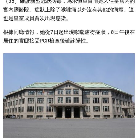
（38）確診新型冠狀病毒，為求慎重目前她入住皇居内的
視覺日本
宮内廳醫院。症狀上除了喉嚨痛以外沒有其他的病癥。這
也是皇室成員首次出現感染。
臺灣香港
根據同廳情報，她從7日起出現喉嚨痛得症狀，8日午後在
居住的官邸接受PCR檢查後確診陽性。
更多
人物訪談
official SNS
日本入門
政治外交
社會
財經