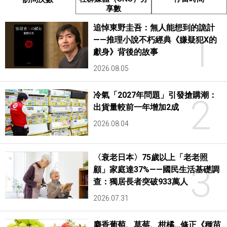
享數
追悼東野圭吾：無人能想到的詭計
1
——推理小說不朽經典《嫌疑犯X的
獻身》背後的故事
2026.08.05
冷氣「2027年問題」引發搶購潮：
2
出貨量較前一年增加2成
2026.08.04
〈衰老日本〉75歲以上「老老照
3
顧」家庭達37%——國民生活基礎調
查：獨居長者突破933萬人
2026.07.31
麝香葡萄、草莓、柑橘…修正《種苗