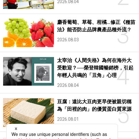
2026.08.04
麝香葡萄、草莓、柑橘…修正《種苗
3
法》能否防止品牌農產品種外流？
2026.08.03
太宰治《人間失格》為何在海外大
4
受歡迎？──榮登韓國暢銷榜，引起
年輕人共鳴的「丑角」心理
2026.08.04
豆腐：遠比大豆肉更早便被親切稱
5
為「田裡的肉」的優質蛋白質來源
2026.08.01