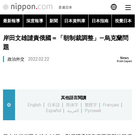
最新報導
深度報導
新聞
日本資料庫
日本指南
視覺日本
日本語
岸田文雄譴責俄國＝「朝制裁調整」—烏克蘭問
English
題
简体字
最新報導
News
政治外交
2022.02.22
from Japan
Français
深度報導
Español
新聞
其他語言閱讀
العربية
English
日本語
简体字
繁體字
Français
日本資料庫
Español
العربية
Русский
Русский
日本指南