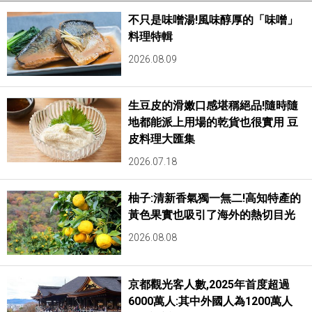
不只是味噌湯!風味醇厚的「味噌」
料理特輯
2026.08.09
生豆皮的滑嫩口感堪稱絕品!隨時隨
地都能派上用場的乾貨也很實用 豆
皮料理大匯集
2026.07.18
柚子:清新香氣獨一無二!高知特產的
黃色果實也吸引了海外的熱切目光
2026.08.08
京都觀光客人數,2025年首度超過
6000萬人:其中外國人為1200萬人