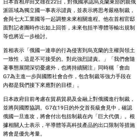
日本首相岸田文雄在22日，對俄國承認烏克蘭東部的親俄
視覺日本
派區域為獨立國一事表示譴責，並表示將思考嚴格制裁，
會與七大工業國等一起調整未來相關進程。他在首相官邸
臺灣香港
面對記者團時作出如上回答，未來包括半導體等輸出規制
等也將近一步檢討。
更多
首相表示「俄國一連串的行為侵害到烏克蘭的主權與領土
一致性，這是不可接受的。對此強烈譴責。」「我們會隨
人物訪談
official SNS
著事態展開深切憂慮外，也將持續關注」同時稱「會由
G7為主進一步與國際社會合作，包含制裁等強力手段在
日本入門
內都是我們接下來應對的目標」。
政治外交
日本政府目前考慮在貿易貿易及金融上對俄國進行制裁，
並將與國際協調。G7在19日的外交首長級會見中，確認
社會
俄國一旦進攻，將會付出包括制裁在內「巨大代價」。根
據相關人士表示，半導體等高科技產品的出口限制等措施
財經
將會是優先考量。