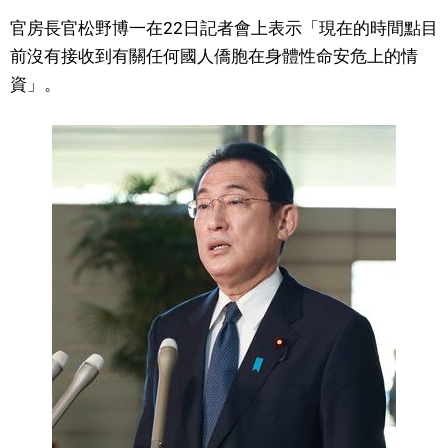
官房長官松野博一在22日記者會上表示「現在的時間點目
文化
前沒有接收到有關任何國人僑胞在身體性命安危上的情
資」。
科學技術
生活
運動
娛樂
教育
工作勞動
家庭