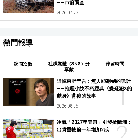
——市府調查
2026.07.23
熱門報導
社群媒體（SNS）分
停留時間
訪問次數
享數
追悼東野圭吾：無人能想到的詭計
1
——推理小說不朽經典《嫌疑犯X的
獻身》背後的故事
2026.08.05
冷氣「2027年問題」引發搶購潮：
2
出貨量較前一年增加2成