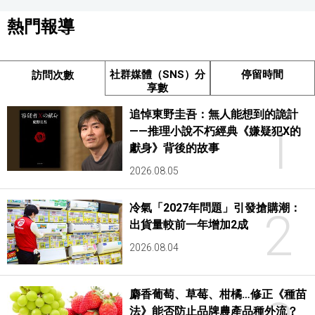
熱門報導
社群媒體（SNS）分
停留時間
訪問次數
享數
追悼東野圭吾：無人能想到的詭計
1
——推理小說不朽經典《嫌疑犯X的
獻身》背後的故事
2026.08.05
冷氣「2027年問題」引發搶購潮：
2
出貨量較前一年增加2成
2026.08.04
麝香葡萄、草莓、柑橘…修正《種苗
法》能否防止品牌農產品種外流？