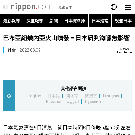
最新報導
深度報導
新聞
日本資料庫
日本指南
視覺日本
日本語
巴布亞紐幾內亞火山噴發＝日本研判海嘯無影響
English
News
社會
2022.03.09
简体字
from Japan
最新報導
Français
深度報導
Español
其他語言閱讀
新聞
English
日本語
简体字
繁體字
Français
العربية
Español
العربية
Русский
日本資料庫
Русский
日本指南
日本氣象廳在9日清晨，就日本時間8日傍晚6點50分左右