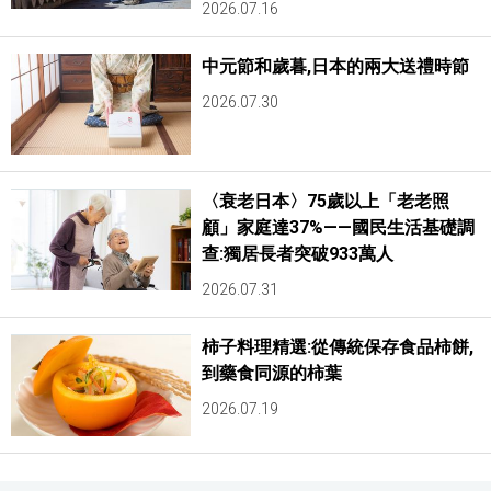
2026.07.16
醫療健康
中元節和歲暮,日本的兩大送禮時節
2026.07.30
語言
東京
〈衰老日本〉75歲以上「老老照
顧」家庭達37%——國民生活基礎調
編輯部通知
查:獨居長者突破933萬人
2026.07.31
柿子料理精選:從傳統保存食品柿餅,
到藥食同源的柿葉
2026.07.19