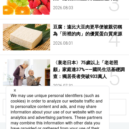
3
2026.08.03
豆腐：遠比大豆肉更早便被親切稱
4
為「田裡的肉」的優質蛋白質來源
2026.08.01
〈衰老日本〉75歲以上「老老照
5
顧」家庭達37%——國民生活基礎調
查：獨居長者突破933萬人
2026.07.31
更多