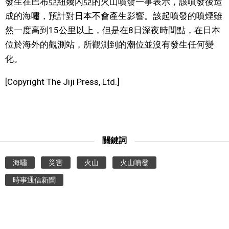
發生在巴布亞紐幾內亞的火山噴發一事表示，該噴發後造
視覺日本
成的海嘯，預計對日本不會產生影響。該起噴發的噴煙雖
然一度高到15公里以上，但是在8日深夜時間點，在日本
臺灣香港
位於海外的觀測站，所觀測到的潮位並沒有發生任何變
化。
更多
[Copyright The Jiji Press, Ltd.]
人物訪談
official SNS
日本入門
關鍵詞
政治外交
海嘯
災害
火山
火山噴發
時事通信新聞
社會
財經