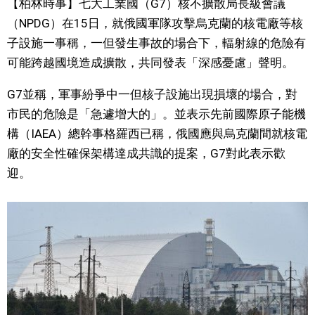
【柏林時事】七大工業國（G7）核不擴散局長級會議
視覺日本
（NPDG）在15日，就俄國軍隊攻擊烏克蘭的核電廠等核
子設施一事稱，一但發生事故的場合下，輻射線的危險有
臺灣香港
可能跨越國境造成擴散，共同發表「深感憂慮」聲明。
G7並稱，軍事紛爭中一但核子設施出現損壞的場合，對
更多
市民的危險是「急遽增大的」。並表示先前國際原子能機
構（IAEA）總幹事格羅西已稱，俄國應與烏克蘭間就核電
人物訪談
official SNS
廠的安全性確保架構達成共識的提案，G7對此表示歡
迎。
日本入門
政治外交
社會
財經