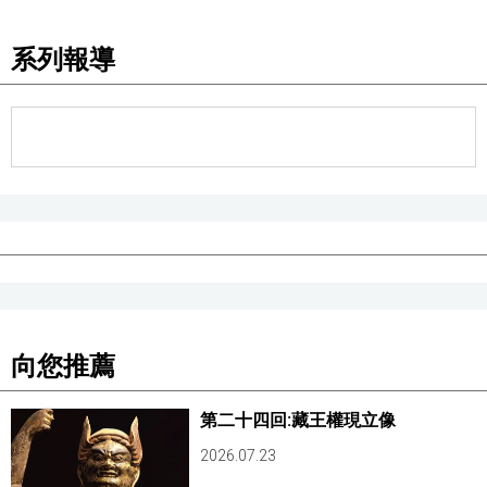
醫療健康
系列報導
語言
東京
編輯部通知
向您推薦
第二十四回:藏王權現立像
2026.07.23