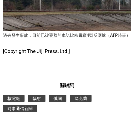
文化
科學技術
過去發生事故，目前已被覆蓋的車諾比核電廠4號反應爐（AFP時事）
生活
[Copyright The Jiji Press, Ltd.]
運動
娛樂
關鍵詞
教育
核電廠
輻射
俄國
烏克蘭
時事通信新聞
工作勞動
家庭