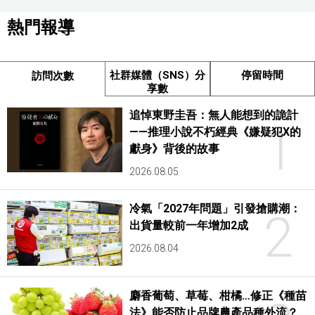
熱門報導
社群媒體（SNS）分
停留時間
訪問次數
享數
追悼東野圭吾：無人能想到的詭計
1
——推理小說不朽經典《嫌疑犯X的
獻身》背後的故事
2026.08.05
冷氣「2027年問題」引發搶購潮：
2
出貨量較前一年增加2成
2026.08.04
麝香葡萄、草莓、柑橘…修正《種苗
法》能否防止品牌農產品種外流？