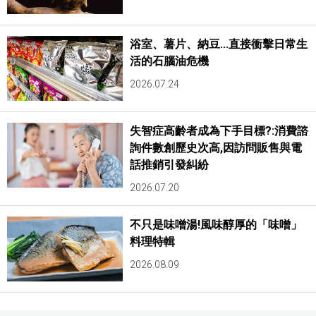
浴室、薯片、納豆...直接衝擊日常生
活的石腦油危機
2026.07.24
失智症高齡者成為下手目標?:消費諮
詢件數創歷史次高,因訪問販售與電
話推銷引發糾紛
2026.07.20
不只是味噌湯!風味醇厚的「味噌」
料理特輯
2026.08.09