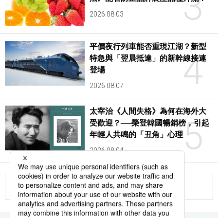
3
2026.08.03
平價夜行列車能否重現江湖？新型
4
特急與「翌晨抵達」的新幹線接連
登場
2026.08.07
太宰治《人間失格》為何在海外大
5
受歡迎？──榮登韓國暢銷榜，引起
年輕人共鳴的「丑角」心理
2026.08.04
更多