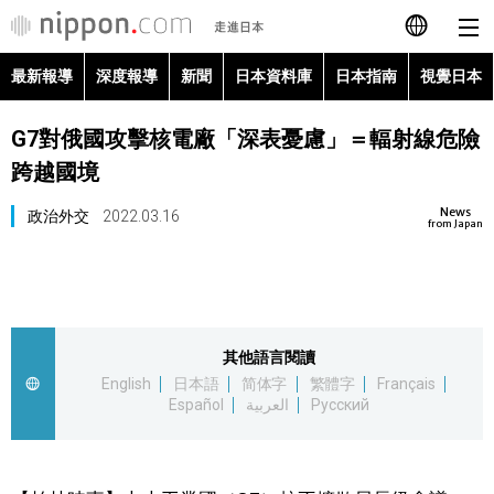
最新報導
深度報導
新聞
日本資料庫
日本指南
視覺日本
日本語
G7對俄國攻擊核電廠「深表憂慮」＝輻射線危險
English
跨越國境
简体字
最新報導
News
政治外交
2022.03.16
from Japan
Français
深度報導
Español
新聞
其他語言閱讀
العربية
English
日本語
简体字
繁體字
Français
日本資料庫
Español
العربية
Русский
Русский
日本指南