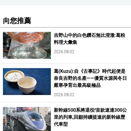
向您推薦
吉野山中的白色鑽石無比澄澈:葛粉
料理大彙集
2026.08.02
葛(Kuzu):自《古事記》時代起便是
奈良吉野的名產——優質水源與冬日
嚴寒孕育出最高級極品
2026.08.02
新幹線500系將退役!首款速達300公
里的列車,回顧持續提速的新幹線歷
代車型