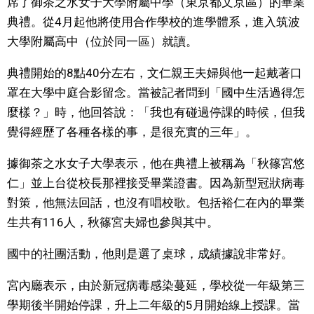
席了御茶之水女子大學附屬中學（東京都文京區）的畢業
視覺日本
典禮。從4月起他將使用合作學校的進學體系，進入筑波
大學附屬高中（位於同一區）就讀。
臺灣香港
典禮開始的8點40分左右，文仁親王夫婦與他一起戴著口
罩在大學中庭合影留念。當被記者問到「國中生活過得怎
更多
麼樣？」時，他回答說：「我也有碰過停課的時候，但我
覺得經歷了各種各樣的事，是很充實的三年」。
人物訪談
official SNS
據御茶之水女子大學表示，他在典禮上被稱為「秋篠宮悠
日本入門
仁」並上台從校長那裡接受畢業證書。因為新型冠狀病毒
對策，他無法回話，也沒有唱校歌。包括裕仁在內的畢業
政治外交
生共有116人，秋篠宮夫婦也參與其中。
國中的社團活動，他則是選了桌球，成績據說非常好。
社會
宮內廳表示，由於新冠病毒感染蔓延，學校從一年級第三
財經
學期後半開始停課，升上二年級的5月開始線上授課。當