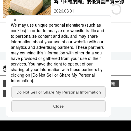
5
為「田裡的肉」的優質蛋白質來源
2026.08.01
更多
熱門關鍵詞
教育
禮儀
住宅
禮貌
玄關
脫鞋
時事通信新聞
歷史
書訊
自然環境