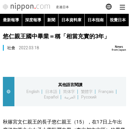
最新報導
深度報導
新聞
日本資料庫
日本指南
視覺日本
日本語
悠仁親王國中畢業＝稱「相當充實的3年」
English
News
社會
2022.03.18
简体字
from Japan
最新報導
Français
深度報導
Español
其他語言閱讀
新聞
English
日本語
简体字
繁體字
Français
العربية
Español
العربية
Русский
日本資料庫
Русский
日本指南
秋篠宮文仁親王的長子悠仁親王（15），在17日上午出