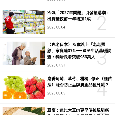
冷氣「2027年問題」引發搶購潮：
2
出貨量較前一年增加2成
2026.08.04
〈衰老日本〉75歲以上「老老照
3
顧」家庭達37%——國民生活基礎調
查：獨居長者突破933萬人
2026.07.31
麝香葡萄、草莓、柑橘…修正《種苗
4
法》能否防止品牌農產品種外流？
2026.08.03
豆腐：遠比大豆肉更早便被親切稱