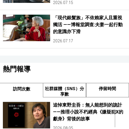
2026.07.15
「現代銀髮族」不依賴家人且重視
獨活 ——博報堂調查:夫妻一起行動
的意識亦下滑
2026.07.17
熱門報導
社群媒體（SNS）分
停留時間
訪問次數
享數
追悼東野圭吾：無人能想到的詭計
1
——推理小說不朽經典《嫌疑犯X的
獻身》背後的故事
2026.08.05