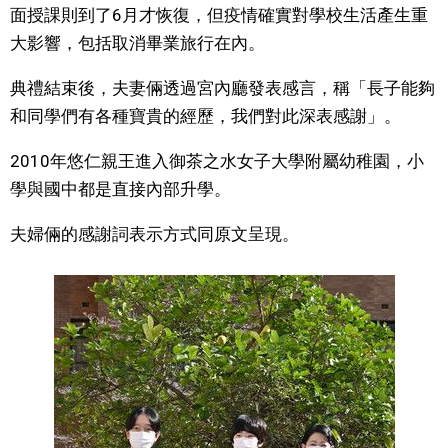
面授課則到了6月才恢復，但疫情確實對學校生活產生重
文化
大影響，包括取消畢業旅行在內。
典禮結束後，夫妻倆透過宮內廳發表感言，稱「長子能夠
科學技術
和同學們有各種寶貴的經歷，我們對此深表感謝」。
生活
2010年悠仁親王進入御茶之水女子大學附屬幼稚園，小
學與國中都是直接內部升學。
運動
夫婦倆的感謝詞表示方式同原文呈現。
娛樂
教育
工作勞動
家庭