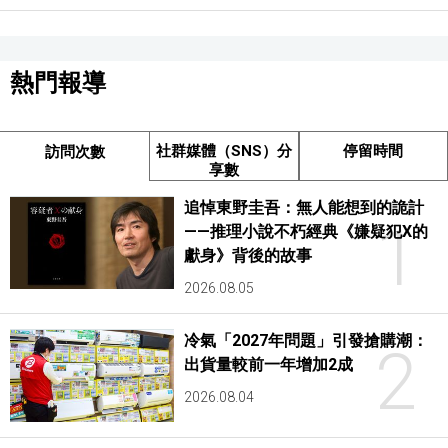
熱門報導
社群媒體（SNS）分
停留時間
訪問次數
享數
追悼東野圭吾：無人能想到的詭計
1
——推理小說不朽經典《嫌疑犯X的
獻身》背後的故事
2026.08.05
冷氣「2027年問題」引發搶購潮：
2
出貨量較前一年增加2成
2026.08.04