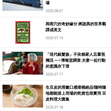
場
2026.08.07
與雨穴的奇妙緣分:將詭異的世界觀
譯成英文
2026.07.14
「現代銀髮族」不依賴家人且重視
獨活 ——博報堂調查:夫妻一起行動
的意識亦下滑
2026.07.17
生豆皮的滑嫩口感堪稱絕品!隨時隨
地都能派上用場的乾貨也很實用 豆
皮料理大匯集
2026.07.18