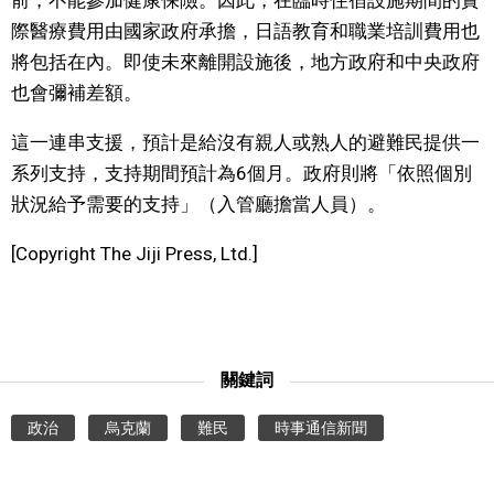
前，不能參加健康保險。因此，在臨時住宿設施期間的實
際醫療費用由國家政府承擔，日語教育和職業培訓費用也
文化
將包括在內。即使未來離開設施後，地方政府和中央政府
也會彌補差額。
科學技術
這一連串支援，預計是給沒有親人或熟人的避難民提供一
生活
系列支持，支持期間預計為6個月。政府則將「依照個別
狀況給予需要的支持」（入管廳擔當人員）。
運動
[Copyright The Jiji Press, Ltd.]
娛樂
教育
關鍵詞
工作勞動
政治
烏克蘭
難民
時事通信新聞
家庭