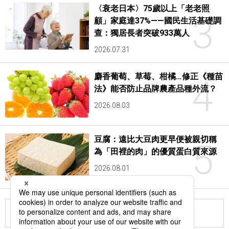
〈衰老日本〉75歲以上「老老照
3
顧」家庭達37%——國民生活基礎調
查：獨居長者突破933萬人
2026.07.31
麝香葡萄、草莓、柑橘…修正《種苗
4
法》能否防止品牌農產品種外流？
2026.08.03
豆腐：遠比大豆肉更早便被親切稱
5
為「田裡的肉」的優質蛋白質來源
2026.08.01
更多