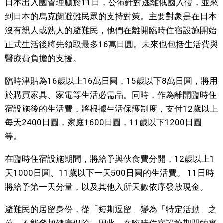
日本出入國管理廳於11日，公佈針對逃離俄國入侵，並來
視覺日本
到日本的烏克蘭避難民眾的支持對策。主要對象是在日本
沒有親人或熟人的避難民，他們在離開臨時住宿設施開始
臺灣香港
正式生活後將先領取最多16萬日圓。未來也包括生活費與
醫療費負擔的支援。
更多
臨時津貼為16歲以上16萬日圓，15歲以下8萬日圓，將用
於購買家具、家電等生活必需品。同時，作為離開臨時住
人物訪談
official SNS
宿設施後的生活費，將根據生活保護制度，支付12歲以上
每天2400日圓，家庭1600日圓，11歲以下1200日圓
日本入門
等。
政治外交
在臨時住宿設施期間，將給予與伙食費分開，12歲以上1
天1000日圓、11歲以下一天500日圓的生活費。 11日時
社會
將給予第一天分量，以及其他入所天數依序發放現金。
避難民的居留身份，從「短期逗留」變為「特定活動」之
財經