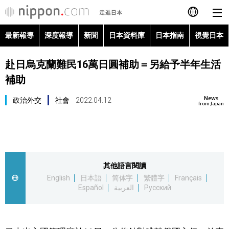
最新報導
深度報導
新聞
日本資料庫
日本指南
視覺日本
日本語
赴日烏克蘭難民16萬日圓補助＝另給予半年生活
English
補助
简体字
最新報導
News
政治外交
社會
2022.04.12
from Japan
Français
深度報導
Español
新聞
其他語言閱讀
العربية
English
日本語
简体字
繁體字
Français
日本資料庫
Español
العربية
Русский
Русский
日本指南