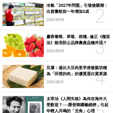
冷氣「2027年問題」引發搶購潮：
2
出貨量較前一年增加2成
2026.08.04
麝香葡萄、草莓、柑橘…修正《種苗
3
法》能否防止品牌農產品種外流？
2026.08.03
豆腐：遠比大豆肉更早便被親切稱
4
為「田裡的肉」的優質蛋白質來源
2026.08.01
太宰治《人間失格》為何在海外大
5
受歡迎？──榮登韓國暢銷榜，引起
年輕人共鳴的「丑角」心理