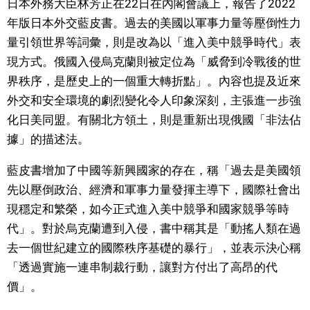
日本外務大臣林芳正在22日在內閣會議上，報告了2022
視覺日本
年版日本外交藍皮書。過去的美國以軍事力量等壓倒性力
量引領世界等詞彙，則是改為以「進入美中競爭時代」表
臺灣香港
現方式。俄國入侵烏克蘭則被定位為「威脅到冷戰後的世
界秩序，是歷史上的一個重大轉折點」。內容也提及近來
更多
外交和安全環境的劇烈變化令人印象深刻，主張進一步強
化日美同盟。有關北方領土，則是重新出現俄國「非法佔
人物訪談
據」的描述法。
official SNS
藍皮書增加了中國等新興國家的存在，稱「過去是美國領
日本入門
先以壓倒政治、經濟和軍事力量發揮主導下，國際社會出
現穩定和繁榮，如今正式進入美中競爭和國家競爭等時
政治外交
代」。對於烏克蘭遭到入侵，書中稱其是「動搖人類在過
去一個世紀建立的國際秩序基礎的暴行」，並表示決心稱
社會
「透過實施一連串制裁行動，讓對方付出了高昂的代
價」。
財經