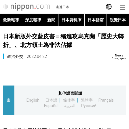
最新報導
深度報導
新聞
日本資料庫
日本指南
視覺日本
日本語
日本新版外交藍皮書＝稱進攻烏克蘭「歷史大轉
English
折」、北方領土為非法佔據
简体字
最新報導
News
政治外交
2022.04.22
from Japan
Français
深度報導
Español
新聞
其他語言閱讀
العربية
English
日本語
简体字
繁體字
Français
日本資料庫
Español
العربية
Русский
Русский
日本指南