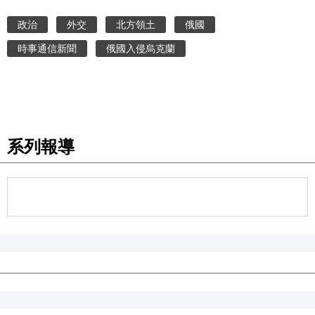
政治
外交
北方領土
俄國
醫療健康
時事通信新聞
俄國入侵烏克蘭
語言
東京
系列報導
編輯部通知