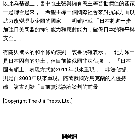
以此為基礎上，書中也主張與擁有民主等普世價值的國家
文化
一起聯合起來，「希望主導一個國際社會來對抗單方面以
武力改變現狀企圖的國家」。明確記載 「日本將進一步
科學技術
加強日美同盟的抑制能力和應對能力，確保日本的和平與
安全」。
生活
有關與俄國的和平條約談判，該書明確表示，「北方領土
是日本固有的領土，但目前被俄國非法佔據」。 「日本
運動
固有領土」表現方式於2011年以來重現，「非法佔據」
則是自2003年以來重現。隨著俄國對烏克蘭的入侵持
娛樂
續，該書判斷「目前無法談論談判的前景」。
教育
[Copyright The Jiji Press, Ltd.]
工作勞動
家庭
關鍵詞