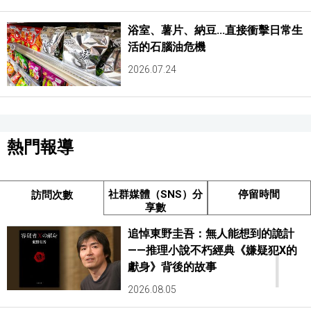
浴室、薯片、納豆...直接衝擊日常生
活的石腦油危機
2026.07.24
熱門報導
社群媒體（SNS）分
停留時間
訪問次數
享數
追悼東野圭吾：無人能想到的詭計
1
——推理小說不朽經典《嫌疑犯X的
獻身》背後的故事
2026.08.05