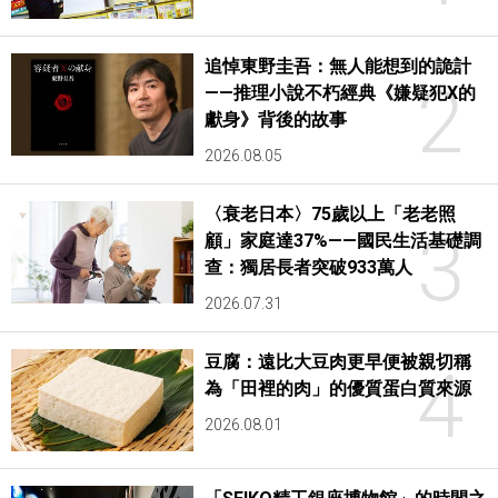
追悼東野圭吾：無人能想到的詭計
2
——推理小說不朽經典《嫌疑犯X的
獻身》背後的故事
2026.08.05
〈衰老日本〉75歲以上「老老照
3
顧」家庭達37%——國民生活基礎調
查：獨居長者突破933萬人
2026.07.31
豆腐：遠比大豆肉更早便被親切稱
4
為「田裡的肉」的優質蛋白質來源
2026.08.01