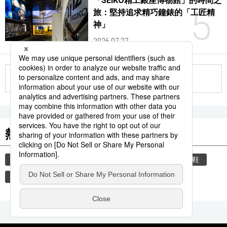
「SEIKO精工銀座博物館」的時間之
5
旅：堅持追求精巧鐘錶的「工匠精
神」
2026.07.27
更多
熱門關鍵詞
教育
禮儀
禮貌
住宅
玄關
脫鞋
文學
書訊
小說
小說家