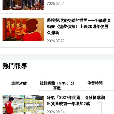
2026.07.21
夢境與現實交錯的世界——今敏導演
動畫《盜夢偵探》上映20週年仍歷
久彌新
2026.07.29
熱門報導
社群媒體（SNS）分
停留時間
訪問次數
享數
冷氣「2027年問題」引發搶購潮：
1
出貨量較前一年增加2成
2026.08.04