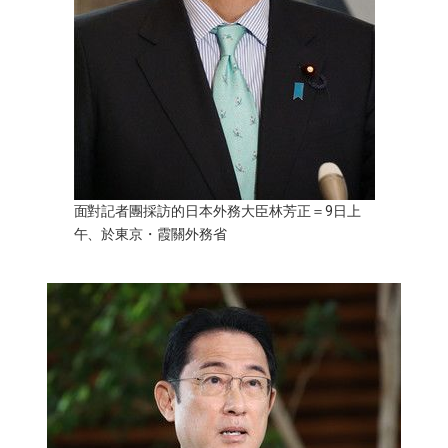
醫療健康
語言
東京
面對記者團採訪的日本外務大臣林芳正＝9日上
編輯部通知
午、於東京・霞關外務省