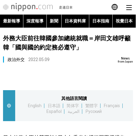
最新報導
深度報導
新聞
日本資料庫
日本指南
視覺日本
日本語
外務大臣前往韓國參加總統就職＝岸田文雄呼籲
English
韓「國與國的約定務必遵守」
简体字
最新報導
News
政治外交
2022.05.09
from Japan
Français
深度報導
Español
新聞
其他語言閱讀
العربية
English
日本語
简体字
繁體字
Français
日本資料庫
Español
العربية
Русский
Русский
日本指南