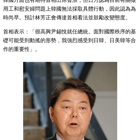
韓國方面也有期待首相出席聲浪，但日方認為目前有關徵
用工和慰安婦問題上韓國無法採取具體行動，因此認為為
文化
時尚早。預計林芳正會傳達首相看法並鼓勵改變態度。
科學技術
首相表示：「很高興尹錫悅就任總統。面對國際秩序的基
礎可能受到動搖的形勢，我強烈感受到日韓、日美韓等合
生活
作的重要性」。
運動
娛樂
教育
工作勞動
家庭