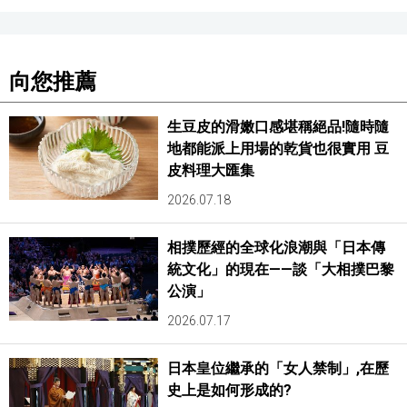
向您推薦
生豆皮的滑嫩口感堪稱絕品!隨時隨
地都能派上用場的乾貨也很實用 豆
皮料理大匯集
2026.07.18
相撲歷經的全球化浪潮與「日本傳
統文化」的現在——談「大相撲巴黎
公演」
2026.07.17
日本皇位繼承的「女人禁制」,在歷
史上是如何形成的?