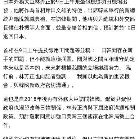
日本外務大臣林芳正於9日上午乘坐包機從羽田機場出
視覺日本
發，他將作為首相岸田文雄的特使，出席韓國舉行的新總
統尹錫悅就職典禮。在訪韓期間，他將與尹總統和外交部
臺灣香港
長候任朴振等人會面，並呈交給首相的信，預計將於10日
返回日本。
更多
首相在9日上午提及徵用工問題等並稱：「日韓間存在棘
手的問題，但不能就這樣擱置。國與國之間互相遵守約定
人物訪談
official SNS
本來就是基本的，未來將根據我國的立場繼續努力。 臨
行前，林芳正也向記者強調，「我願以此為新的重要機
日本入門
會，與韓國新政府密切溝通」。
政治外交
這也是自2018年後再有外務大臣訪問韓國。鑑於尹錫悅
政府也渴望改善日韓關係，林芳正將與下屆政府溝通相關
社會
政策。預計還將同意加強日美韓三個國家在北韓局勢上合
作。
財經