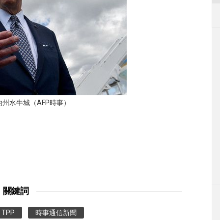
約州水牛城（AFP時事）
關鍵詞
TPP
時事通信新聞