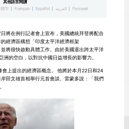
其他語言閱讀
生活
繁體字
Français
Español
العربية
Русский
運動
7日將在例行記者會上宣布，美國總統拜登將配合
東京
導的經濟區構想「印度太平洋經濟框架
架，並將很快啟動具體工作。由於美國退出跨太平洋
編輯部通知
補亞洲的空白，以對抗中國日益增長的影響力。
亞峰會上提出的經濟區概念。 他將於本月22日和24
與岸田文雄首相舉行元首會談。雷蒙多說：「我們
」。