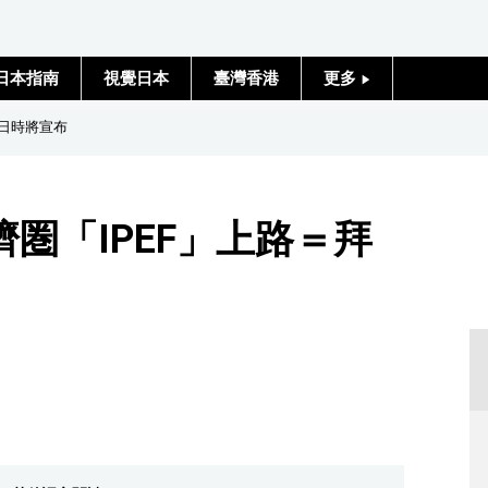
日本指南
視覺日本
臺灣香港
更多
人物訪談
訪日時將宣布
日本入門
圏「IPEF」上路＝拜
政治外交
社會
財經
文化
科學技術