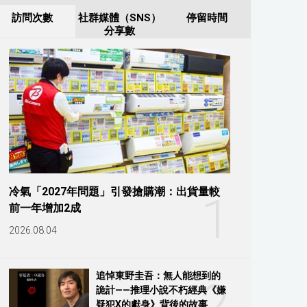
訪問次數
社群媒體（SNS）
停留時間
分享數
冷氣「2027年問題」引發搶購潮：出貨量較
1
前一年增加2成
2026.08.04
追悼東野圭吾：無人能想到的
2
詭計——推理小說不朽經典《嫌
疑犯X的獻身》背後的故事