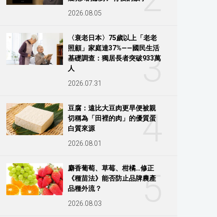
2026.08.05
〈衰老日本〉75歲以上「老老
照顧」家庭達37%——國民生活
3
基礎調查：獨居長者突破933萬
人
2026.07.31
豆腐：遠比大豆肉更早便被親
4
切稱為「田裡的肉」的優質蛋
白質來源
2026.08.01
麝香葡萄、草莓、柑橘…修正
5
《種苗法》能否防止品牌農產
品種外流？
2026.08.03