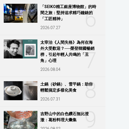
「SEIKO精工銀座博物館」的時
6
間之旅：堅持追求精巧鐘錶的
「工匠精神」
2026.07.27
太宰治《人間失格》為何在海
外大受歡迎？──榮登韓國暢銷
7
榜，引起年輕人共鳴的「丑
角」心理
2026.08.04
8
土鍋（砂鍋）、雪平鍋：助你
輕鬆搞定多樣化美食
2026.07.31
9
吉野山中的白色鑽石無比澄
澈：葛粉料理大彙集
2026.08.02