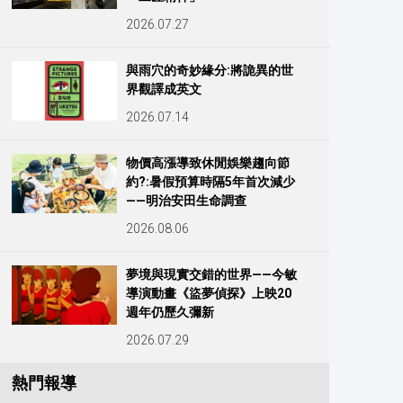
2026.07.27
與雨穴的奇妙緣分:將詭異的世
界觀譯成英文
2026.07.14
物價高漲導致休閒娛樂趨向節
約?:暑假預算時隔5年首次減少
——明治安田生命調查
2026.08.06
夢境與現實交錯的世界——今敏
導演動畫《盜夢偵探》上映20
週年仍歷久彌新
2026.07.29
熱門報導