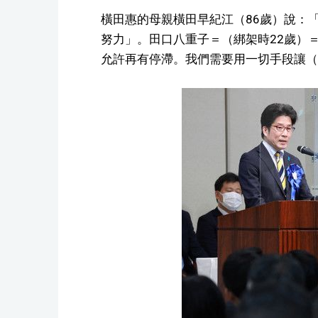
橫田惠的母親橫田早紀江（86歲）說：
努力」。田口八重子＝（綁架時22歲）
允許再有停滯。我們需要用一切手段讓（