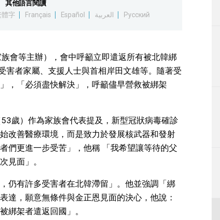
其他語言閱讀
生活
繁體字
Français
Español
العربية
Русский
運動
家族會等主辦），會中呼籲立即遣返所有被北韓綁
東京
含受害者家屬、支援人士與首相岸田文雄等。隨著受
」，「必須盡快解決」，呼籲儘早營救被綁架
編輯部通知
（53歲）作為家族會代表提及，新型冠狀病毒確診
始改善醫療環境，而是致力於發展核武器和發射
者們更進一步受苦」，他稱 「我希望讓等待的父
次見面」。
，仍有許多受害者在北韓滯留」。他並強調「綁
表達，願意無條件與金正恩見面的決心，他說：
被綁架者遣返回國」。