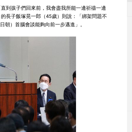
「直到孩子們回來前，我會盡我所能一邊祈禱一邊
＝的長子飯塚晃一郎（45歲）則說：「綁架問題不
日朝）首腦會談能夠向前一步邁進」。