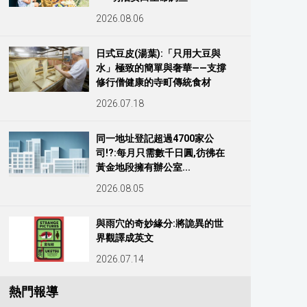
2026.08.06
日式豆皮(湯葉):「只用大豆與
水」極致的簡單與奢華——支撐
修行僧健康的寺町傳統食材
2026.07.18
同一地址登記超過4700家公
司!?:每月只需數千日圓,彷彿在
黃金地段擁有辦公室...
2026.08.05
與雨穴的奇妙緣分:將詭異的世
界觀譯成英文
2026.07.14
熱門報導