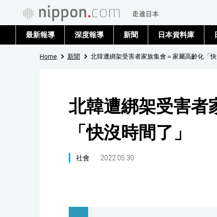
最新報導
深度報導
新聞
日本資料庫
Home
新聞
北韓遭綁架受害者家族集會＝家屬高齡化「快
北韓遭綁架受害者
「快沒時間了」
社會
2022.05.30