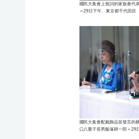
國民大集會上致詞的家族會代
＝29日下午、東京都千代田区
國民大集會配戴飾品並發言的
口八重子長男飯塚耕一郎＝29