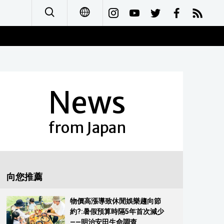
日本語
English
News
简体字
Français
from Japan
Español
العربية
向您推薦
Русский
物價高漲導致休閒娛樂趨向節
約?:暑假預算時隔5年首次減少
——明治安田生命調查