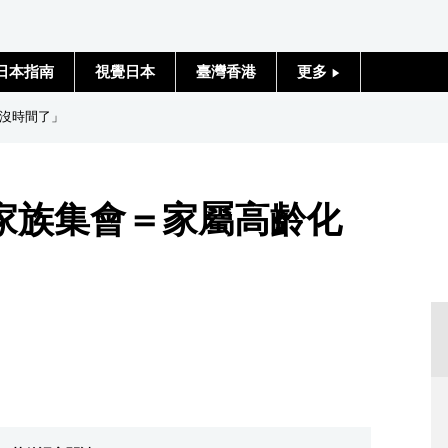
日本指南
視覺日本
臺灣香港
更多
人物訪談
沒時間了」
日本入門
家族集會＝家屬高齡化
政治外交
社會
財經
文化
科學技術