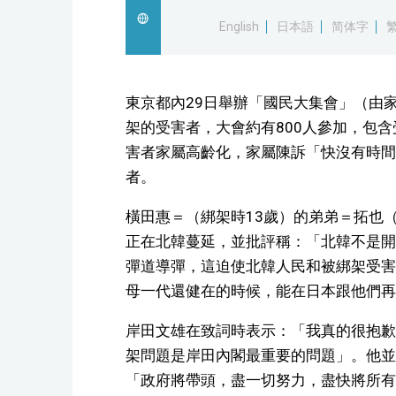
English
日本語
简体字
東京都內29日舉辦「國民大集會」（由
架的受害者，大會約有800人參加，包
害者家屬高齡化，家屬陳訴「快沒有時間
者。
橫田惠＝（綁架時13歲）的弟弟＝拓也
正在北韓蔓延，並批評稱：「北韓不是開
彈道導彈，這迫使北韓人民和被綁架受害
母一代還健在的時候，能在日本跟他們再
岸田文雄在致詞時表示：「我真的很抱歉
架問題是岸田內閣最重要的問題」。他並
「政府將帶頭，盡一切努力，盡快將所有