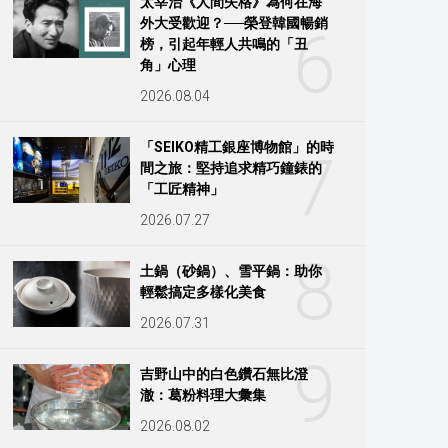
太宰治《人間失格》為何在海
外大受歡迎？──榮登韓國暢銷
6
榜，引起年輕人共鳴的「丑
角」心理
2026.08.04
「SEIKO精工銀座博物館」的時
7
間之旅：堅持追求精巧鐘錶的
「工匠精神」
2026.07.27
8
土鍋（砂鍋）、雪平鍋：助你
輕鬆搞定多樣化美食
2026.07.31
9
吉野山中的白色鑽石無比澄
澈：葛粉料理大彙集
2026.08.02