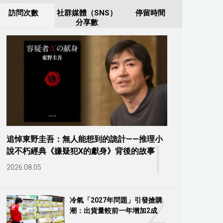
訪問次數
社群媒體（SNS）
停留時間
分享數
追悼東野圭吾：無人能想到的詭計——推理小
1
說不朽經典《嫌疑犯X的獻身》背後的故事
2026.08.05
2
冷氣「2027年問題」引發搶購
潮：出貨量較前一年增加2成