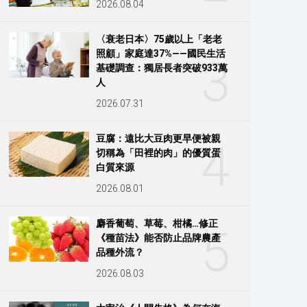
2026.08.04
〈衰老日本〉75歲以上「老老
照顧」家庭達37%——國民生活
3
基礎調查：獨居長者突破933萬
人
2026.07.31
豆腐：遠比大豆肉更早便被親
4
切稱為「田裡的肉」的優質蛋
白質來源
2026.08.01
麝香葡萄、草莓、柑橘…修正
5
《種苗法》能否防止品牌農產
品種外流？
2026.08.03