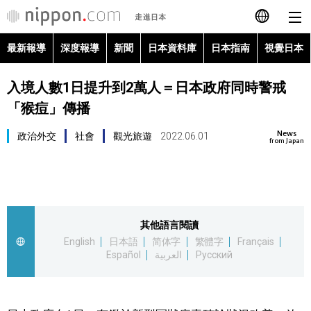
最新報導
深度報導
新聞
日本資料庫
日本指南
視覺日本
日本語
入境人數1日提升到2萬人＝日本政府同時警戒
English
「猴痘」傳播
简体字
最新報導
News
政治外交
社會
觀光旅遊
2022.06.01
from Japan
Français
深度報導
Español
新聞
其他語言閱讀
العربية
English
日本語
简体字
繁體字
Français
日本資料庫
Español
العربية
Русский
Русский
日本指南