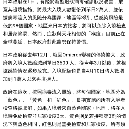
日本政府在1日，有鑑於新型冠狀病毒確診狀況改善，放
視覺日本
寬其邊境措施。將最大入境人數翻倍到單日2萬人。並依
據病毒流入的風險分為國家・地區等3類，從感染風險最
臺灣香港
低的98個國家・地區來日本的旅客，將可以免除入境檢查
和居家簡易。然而，症狀與天花相似的「猴痘」目前正在
更多
全球蔓延，日本政府對此趨勢保持警惕。
日本政府從去年12月，就因Omicron變種的傳染擴大，政
人物訪談
official SNS
府將入境人數縮減到單日3500 人。從今年3月以後，就根
據感染情況逐步放寬。入境配額也是自4月10日將人數增
日本入門
加到 1萬人以來再度擴大。
政治外交
政府在這次，按照病毒流入風險，將每個國家・地區分為
「藍色」、「黃色」和「紅色」。長期實施的所有入境者
社會
檢查將被取消，如果入境者來自藍色國家・地區，將在入
境時免於檢查並居家檢疫3天。黃色則是若接種第3劑的情
財經
況下與藍色相同，紅色則是需要檢查和居家檢疫。所有類