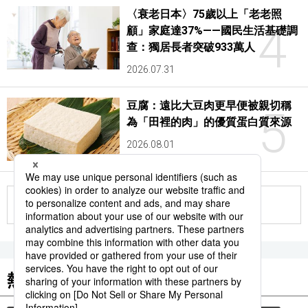
〈衰老日本〉75歲以上「老老照
4
顧」家庭達37%——國民生活基礎調
查：獨居長者突破933萬人
2026.07.31
豆腐：遠比大豆肉更早便被親切稱
5
為「田裡的肉」的優質蛋白質來源
2026.08.01
更多
熱門關鍵詞