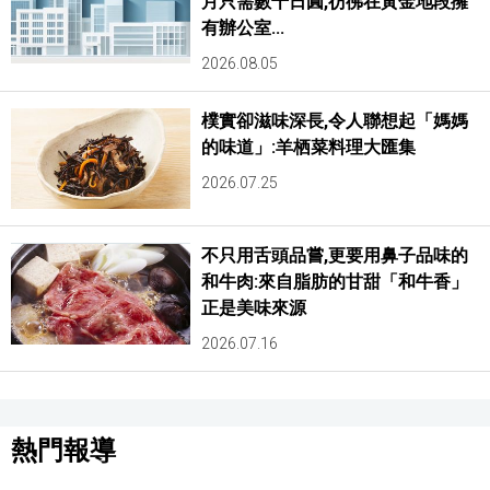
月只需數千日圓,彷彿在黃金地段擁
有辦公室...
2026.08.05
樸實卻滋味深長,令人聯想起「媽媽
的味道」:羊栖菜料理大匯集
2026.07.25
不只用舌頭品嘗,更要用鼻子品味的
和牛肉:來自脂肪的甘甜「和牛香」
正是美味來源
2026.07.16
熱門報導