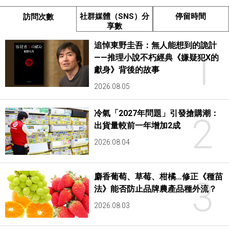
社群媒體（SNS）分
停留時間
訪問次數
享數
追悼東野圭吾：無人能想到的詭計
1
——推理小說不朽經典《嫌疑犯X的
獻身》背後的故事
2026.08.05
冷氣「2027年問題」引發搶購潮：
2
出貨量較前一年增加2成
2026.08.04
麝香葡萄、草莓、柑橘…修正《種苗
3
法》能否防止品牌農產品種外流？
2026.08.03