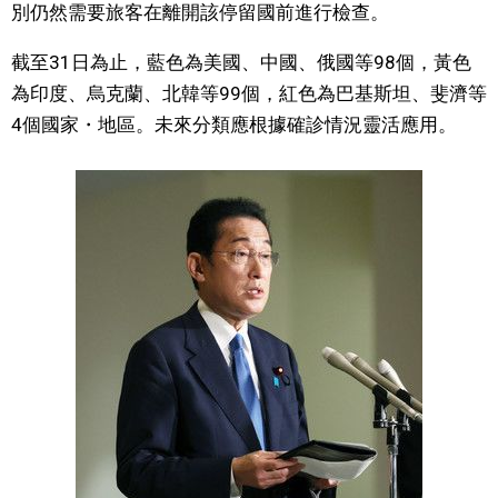
別仍然需要旅客在離開該停留國前進行檢查。
文化
截至31日為止，藍色為美國、中國、俄國等98個，黃色
為印度、烏克蘭、北韓等99個，紅色為巴基斯坦、斐濟等
科學技術
4個國家・地區。未來分類應根據確診情況靈活應用。
生活
運動
娛樂
教育
工作勞動
家庭