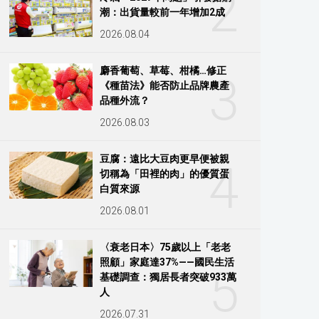
2
潮：出貨量較前一年增加2成
2026.08.04
麝香葡萄、草莓、柑橘…修正
3
《種苗法》能否防止品牌農產
品種外流？
2026.08.03
豆腐：遠比大豆肉更早便被親
4
切稱為「田裡的肉」的優質蛋
白質來源
2026.08.01
〈衰老日本〉75歲以上「老老
照顧」家庭達37%——國民生活
5
基礎調查：獨居長者突破933萬
人
2026.07.31