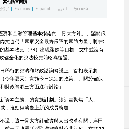
其他語言閱讀
生活
繁體字
Français
Español
العربية
Русский
運動
經濟和金融管理基本指南的「骨太方針」。鑒於俄
東京
內文也稱「國家安全最終保障的國防力量，將在5
的基本收支（PB）出現盈餘等目標，文中並沒有
編輯部通知
關財政健全化的說法較先前略為後退。。
日舉行的經濟和財政諮詢會議上，首相表示將
（今年夏天）實施今日決定的政策」。關於確保
和財政資源三方面進行討論」。
新資本主義」的實施計劃。該計畫聚焦「人」
域，推動經濟走上新的成長軌道。
不過，這一骨太方針確實與支出改革有關，岸田
，並表示將靈活採取措施應對公共財政。在2023