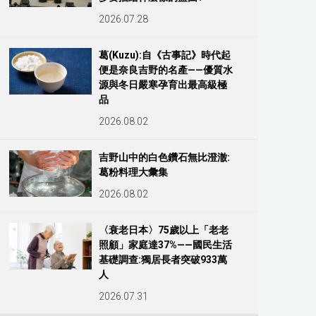
2026.07.28
葛(Kuzu):自《古事記》時代起
便是奈良吉野的名產——優質水
源與冬日嚴寒孕育出最高級極
品
2026.08.02
吉野山中的白色鑽石無比澄澈:
葛粉料理大彙集
2026.08.02
〈衰老日本〉75歲以上「老老
照顧」家庭達37%——國民生活
基礎調查:獨居長者突破933萬
人
2026.07.31