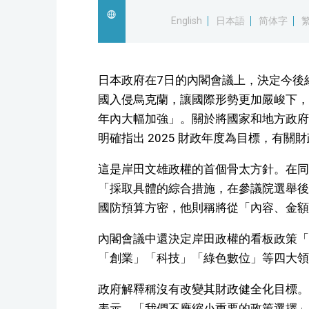
English
日本語
简体字
日本政府在7日的內閣會議上，決定今後
國入侵烏克蘭，讓國際形勢更加嚴峻下，
年內大幅加強」。關於將國家和地方政府
明確指出 2025 財政年度為目標，有
這是岸田文雄政權的首個骨太方針。在同
「採取具體的綜合措施，在參議院選舉後
國防預算方密，他則稱將從「內容、金額
內閣會議中還決定岸田政權的看板政策「
「創業」「科技」「綠色數位」等四大領
政府解釋稱沒有改變其財政健全化目標。
表示，「我們不應縮小重要的政策選擇」