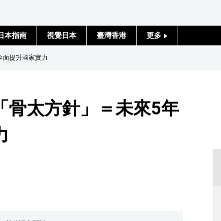
日本指南
視覺日本
臺灣香港
更多
人物訪談
全面提升國家實力
日本入門
「骨太方針」＝未來5年
政治外交
力
社會
財經
文化
科學技術