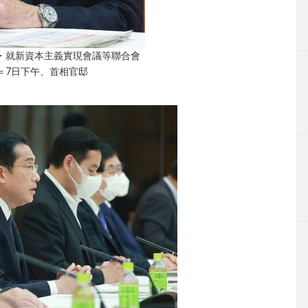
・就新資本主義實現會議等聯合會
＝7日下午、首相官邸