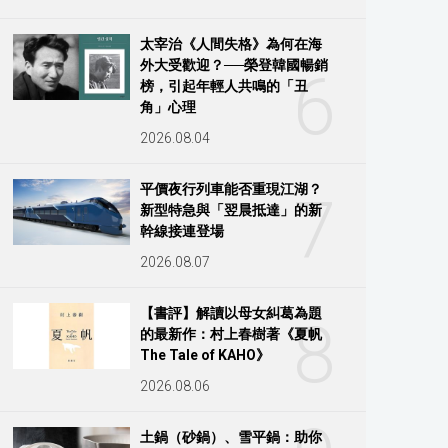
太宰治《人間失格》為何在海
外大受歡迎？──榮登韓國暢銷
6
榜，引起年輕人共鳴的「丑
角」心理
2026.08.04
平價夜行列車能否重現江湖？
7
新型特急與「翌晨抵達」的新
幹線接連登場
2026.08.07
【書評】解讀以母女糾葛為題
8
的最新作：村上春樹著《夏帆
The Tale of KAHO》
2026.08.06
土鍋（砂鍋）、雪平鍋：助你