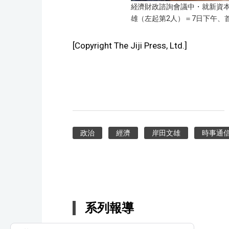
経濟財政諮詢會議中・就新資
雄（左起第2人）＝7日下午、
[Copyright The Jiji Press, Ltd.]
政治
經濟
岸田文雄
時事通
系列報導