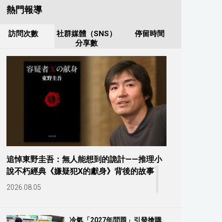
熱門報導
訪問次數
社群媒體（SNS）
停留時間
分享數
追悼東野圭吾：無人能想到的詭計——推理小
1
說不朽經典《嫌疑犯X的獻身》背後的故事
2026.08.05
冷氣「2027年問題」引發搶購